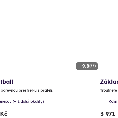
9.8
(56)
tball
Základ
 barevnou přestřelku s přáteli.
Troufnete 
nešov (+ 2 další lokality)
Kolín 
 Kč
3 971