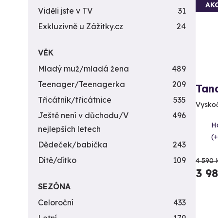
AK
Viděli jste v TV
31
Exkluzivně u Zážitky.cz
24
VĚK
Mladý muž/mladá žena
489
Teenager/Teenagerka
209
Tan
Třicátník/třicátnice
535
Vyskočt
Ještě není v důchodu/V
496
H
nejlepších letech
(+
Dědeček/babička
243
Dítě/dítko
109
4 590 
3 9
SEZÓNA
Celoroční
433