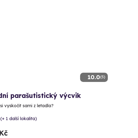
10.0
(5)
ní parašutistický výcvik
si vyskočit sami z letadla?
(+ 1 další lokalita)
 Kč