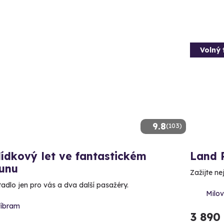
Volný 
9.8
(103)
ídkový let ve fantastickém
Land 
ounu
Zažijte ne
tadlo jen pro vás a dva další pasažéry.
Milo
říbram
3 890