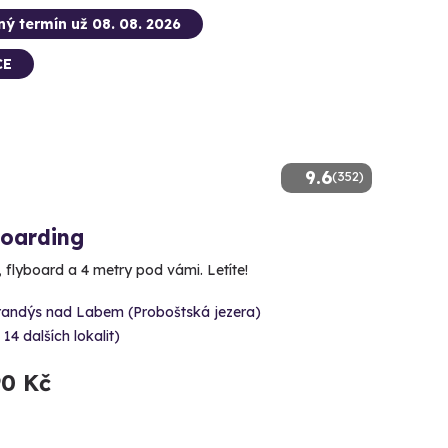
ný termín už 08. 08. 2026
CE
9.6
(352)
boarding
, flyboard a 4 metry pod vámi. Letíte!
randýs nad Labem (Proboštská jezera)
 14 dalších lokalit)
90 Kč