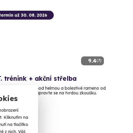
termín už 30. 08. 2026
9.4
(7)
T. trénink + akční střelba
broj, pot stékající pod helmou a bolestivé rameno od
rázu brokovnice. Připravte se na tvrdou zkoušku.
okies
vice (Nymburk)
zobrazení
. Kliknutím na
 Kč
tí na tlačítko
é z nich. Váš