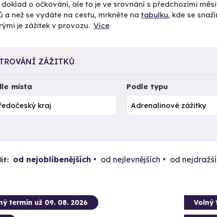
i doklad o očkování, ale to je ve srovnání s předchozími měs
ů a než se vydáte na cestu, mrkněte na
tabulku
, kde se snaž
rými je zážitek v provozu.
Více
LTROVÁNÍ ZÁŽITKŮ
le místa
Podle typu
od nejoblíbenějších
od nejlevnějších
od nejdražš
it:
ný termín už 09. 08. 2026
Volný 