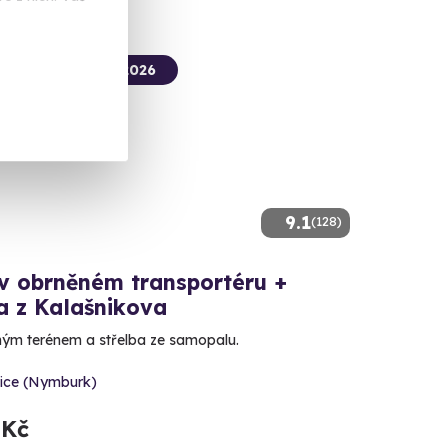
termín už 15. 08. 2026
9.1
(128)
 v obrněném transportéru +
a z Kalašnikova
ným terénem a střelba ze samopalu.
vice (Nymburk)
 Kč