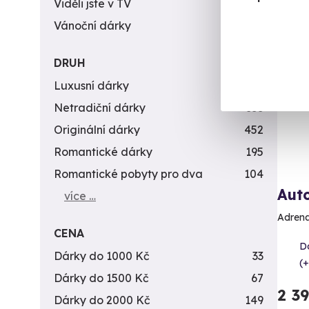
Viděli jste v TV
31
Vánoční dárky
311
Vol
DRUH
Luxusní dárky
142
Netradiční dárky
353
Originální dárky
452
Romantické dárky
195
Romantické pobyty pro dva
104
Auto
více …
Adrena
CENA
D
Dárky do 1000 Kč
33
(+
Dárky do 1500 Kč
67
2 3
Dárky do 2000 Kč
149