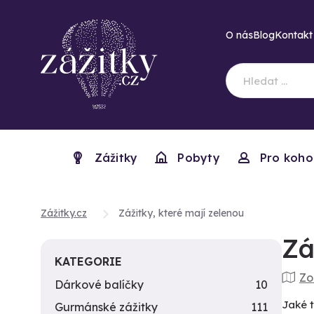
O nás
Blog
Kontakt
Zážitky
Pobyty
Pro koho
Zážitky.cz
Zážitky, které mají zelenou
Zá
KATEGORIE
Zo
Dárkové balíčky
10
Jaké t
Gurmánské zážitky
111