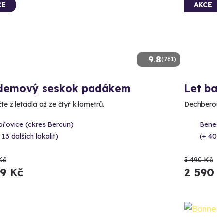
CE
AKCE
9.8
(761)
demový seskok padákem
Let b
e z letadla až ze čtyř kilometrů.
Dechberou
ořovice (okres Beroun)
Bene
 13 dalších lokalit)
(+ 40
Kč
3 490 Kč
89 Kč
2 590