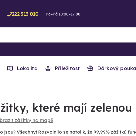
222 313 010
Po–Pá 10:00–17:00
Lokalita
Příležitost
Dárkový pouka
žitky, které mají zelenou
brazit zážitky na mapě
o jsou? Všechny! Rozvolnilo se natolik, že 99,99% zážitků fung