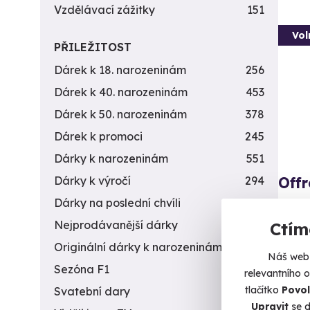
Vzdělávací zážitky
151
Vol
PŘILEŽITOST
Dárek k 18. narozeninám
256
Dárek k 40. narozeninám
453
Dárek k 50. narozeninám
378
Dárek k promoci
245
Dárky k narozeninám
551
Offr
Dárky k výročí
294
Dárky na poslední chvíli
450
Užijte
Nejprodávanější dárky
56
Ctím
Mi
Originální dárky k narozeninám
422
Náš web 
2 0
Sezóna F1
4
relevantního 
tlačítko
Povol
Svatební dary
196
Upravit
se d