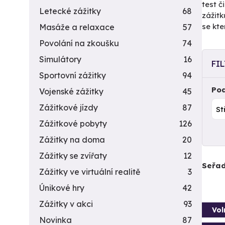
test č
Letecké zážitky
68
zážitk
se kte
Masáže a relaxace
57
Povolání na zkoušku
74
Simulátory
16
FI
Sportovní zážitky
94
Pod
Vojenské zážitky
45
Zážitkové jízdy
87
Zážitkové pobyty
126
Zážitky na doma
20
Zážitky se zvířaty
12
Seřad
Zážitky ve virtuální realitě
3
Únikové hry
42
Zážitky v akci
93
Vol
Novinka
87