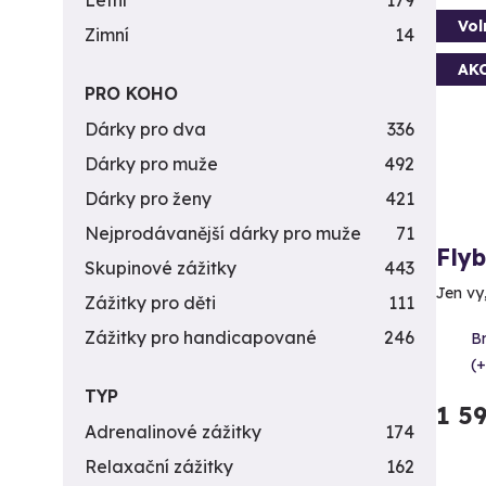
Letní
179
Vol
Zimní
14
AK
PRO KOHO
Dárky pro dva
336
Dárky pro muže
492
Dárky pro ženy
421
Nejprodávanější dárky pro muže
71
Fly
Skupinové zážitky
443
Jen vy
Zážitky pro děti
111
Zážitky pro handicapované
246
B
(+
TYP
1 5
Adrenalinové zážitky
174
Relaxační zážitky
162