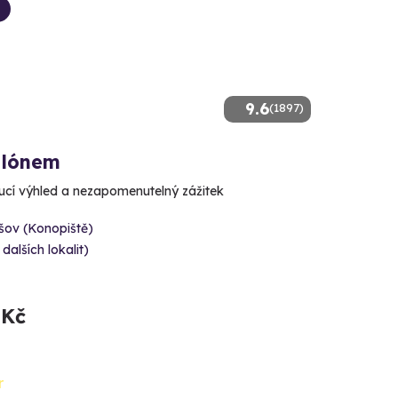
9.6
(1897)
alónem
cí výhled a nezapomenutelný zážitek
šov (Konopiště)
 dalších lokalit)
 Kč