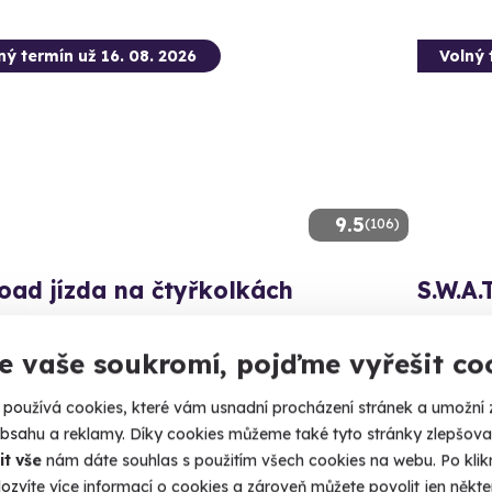
ný termín už 16. 08. 2026
Volný 
9.5
(106)
oad jízda na čtyřkolkách
S.W.A.
 si adrenalinovou jízdu drsným terénem.
Těžká výz
zpětného 
e vaše soukromí, pojďme vyřešit co
lovice (+ 1 další lokalita)
Milo
používá cookies, které vám usnadní procházení stránek a umožní 
90 Kč
obsahu a reklamy. Díky cookies můžeme také tyto stránky zlepšovat
4 880
it vše
nám dáte souhlas s použitím všech cookies na webu. Po kliknu
ozvíte více informací o cookies a zároveň můžete povolit jen někter