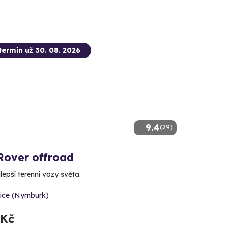
termín už 30. 08. 2026
9.4
(29)
Rover offroad
jlepší terenní vozy světa.
vice (Nymburk)
 Kč