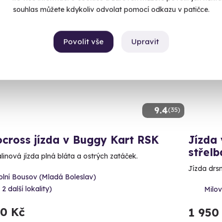
souhlas můžete kdykoliv odvolat pomocí odkazu v patičce.
ný termín už 12. 08. 2026
Volný 
Povolit vše
Upravit
9.4
(35)
cross jízda v Buggy Kart RSK
Jízda
střelb
linová jízda plná bláta a ostrých zatáček.
Jízda drs
olní Bousov (Mladá Boleslav)
 2 další lokality)
Milo
90 Kč
1 950