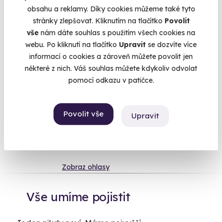
předchozími měsici prkotina. Takže se můžete vrhat po hlavě
obsahu a reklamy. Díky cookies můžeme také tyto
do zážitků a než se vydáte na cestu, mrkněte na
tabulku
, kde
stránky zlepšovat. Kliknutím na tlačítko
Povolit
se snažíme maximálně často aktualizovat právě ta opatření,
vše
nám dáte souhlas s použitím všech cookies na
se kterými je zážitek v provozu.
Více
webu. Po kliknutí na tlačítko
Upravit
se dozvíte více
informací o cookies a zároveň můžete povolit jen
některé z nich. Váš souhlas můžete kdykoliv odvolat
pomocí odkazu v patičce.
Na
heureka.cz
máme
96% spokojenost zákazníků.
Povolit vše
Upravit
Co si o nás myslí
Zobraz ohlasy
Vše umíme pojistit