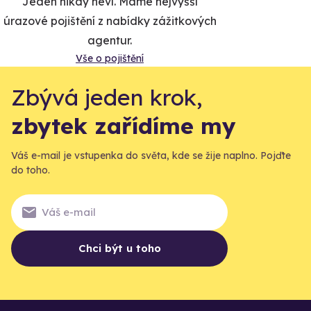
Jeden nikdy neví. Máme nejvyšší
úrazové pojištění z nabídky zážitkových
agentur.
Vše o pojištění
Zbývá jeden krok,
zbytek zařídíme my
Váš e-mail je vstupenka do světa, kde se žije naplno. Pojďte
do toho.
Chci být u toho