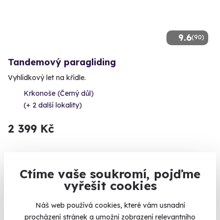
9.6
(90)
Tandemový paragliding
Vyhlídkový let na křídle.
Krkonoše (Černý důl)
(+ 2 další lokality)
2 399 Kč
Ctíme vaše soukromí, pojďme
Zobrazit zážitky na mapě
vyřešit cookies
Jaké to jsou? Všechny! Rozvolnilo se natolik, že 99,99%
zážitků funguje a můžete si je užít. Ano, u některých
Náš web používá cookies, které vám usnadní
potřebujete test či doklad o očkování, ale to je ve srovnání s
procházení stránek a umožní zobrazení relevantního