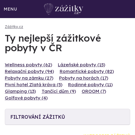
MENU
Zážitky.cz
Ty nejlepší zážitkové
pobyty v ČR
Wellness pobyty (62)
Lázeňské pobyty (15)
Relaxační pobyty (94)
Romantické pobyty (82)
Pobyty na zámku (27)
Pobyty na horách (17)
Pivní hotel Zlatá kráva (5)
Rodinné pobyty (11)
Glamping (13)
Tančící dům (9)
OROOM (7)
Golfové pobyty (4)
FILTROVÁNÍ ZÁŽITKŮ