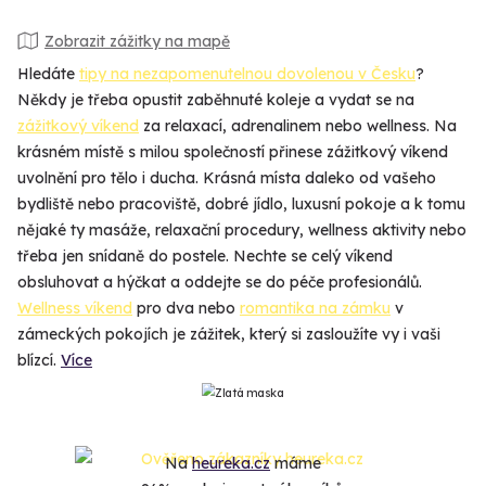
Zobrazit zážitky na mapě
Hledáte
tipy na nezapomenutelnou dovolenou v Česku
?
Někdy je třeba opustit zaběhnuté koleje a vydat se na
zážitkový víkend
za relaxací, adrenalinem nebo wellness. Na
krásném místě s milou společností přinese zážitkový víkend
uvolnění pro tělo i ducha. Krásná místa daleko od vašeho
bydliště nebo pracoviště, dobré jídlo, luxusní pokoje a k tomu
nějaké ty masáže, relaxační procedury, wellness aktivity nebo
třeba jen snídaně do postele. Nechte se celý víkend
obsluhovat a hýčkat a oddejte se do péče profesionálů.
Wellness víkend
pro dva nebo
romantika na zámku
v
zámeckých pokojích je zážitek, který si zasloužíte vy i vaši
blízcí.
Více
Na
heureka.cz
máme