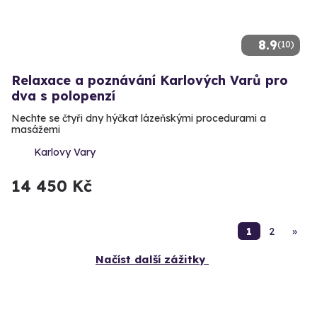
8.9
(10)
Relaxace a poznávání Karlových Varů pro
dva s polopenzí
Nechte se čtyři dny hýčkat lázeňskými procedurami a
masážemi
Karlovy Vary
14 450 Kč
1
2
»
Načíst další zážitky