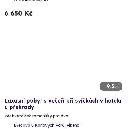
6 650 Kč
9.5
(3)
Luxusní pobyt s večeří při svíčkách v hotelu
u přehrady
Pět hvězdiček romanitky pro dva.
Březová u Karlových Varů, víkend