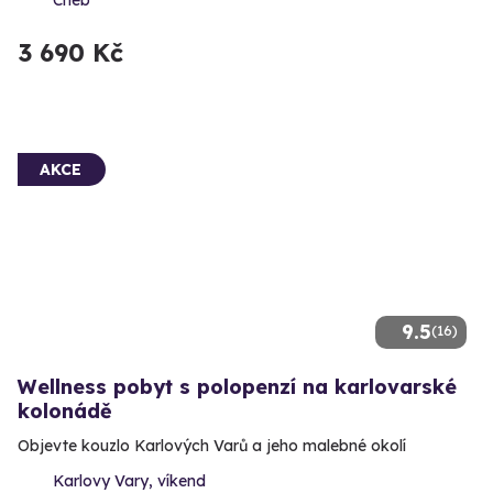
3 690 Kč
AKCE
9.5
(16)
Wellness pobyt s polopenzí na karlovarské
kolonádě
Objevte kouzlo Karlových Varů a jeho malebné okolí
Karlovy Vary, víkend