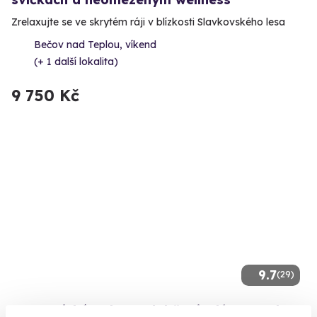
Zrelaxujte se ve skrytém ráji v blízkosti Slavkovského lesa
Bečov nad Teplou, víkend
(+ 1 další lokalita)
9 750 Kč
9.7
(29)
Romantický pobyt v době minulé - Statek