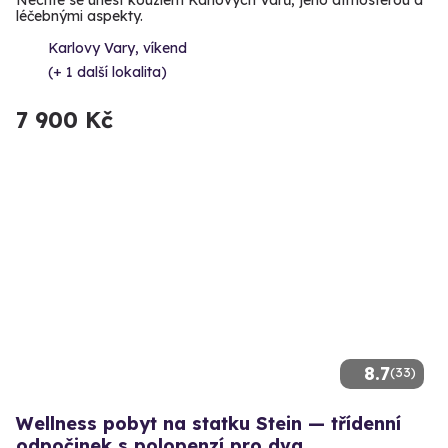
Nechte se unést kouzlem Karlových Varů, jeho atmosférou a
léčebnými aspekty.
Karlovy Vary, víkend
(+ 1 další lokalita)
7 900 Kč
8.7
(33)
Wellness pobyt na statku Stein — třídenní
odpočinek s polopenzí pro dva