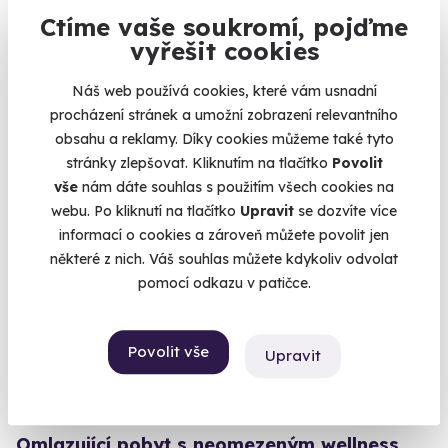
Salajna
Ctíme vaše soukromí, pojďme
Kuňkající žáby v rybníku, hřející kachlová kamna a spaní na
vyřešit cookies
peci. Romantika zaručena.
Náš web používá cookies, které vám usnadní
Dolní Žandov (Cheb)
procházení stránek a umožní zobrazení relevantního
4 090 Kč
obsahu a reklamy. Díky cookies můžeme také tyto
stránky zlepšovat. Kliknutím na tlačítko
Povolit
vše
nám dáte souhlas s použitím všech cookies na
webu. Po kliknutí na tlačítko
Upravit
se dozvíte více
informací o cookies a zároveň můžete povolit jen
AKCE
některé z nich. Váš souhlas můžete kdykoliv odvolat
pomocí odkazu v patičce.
Povolit vše
Upravit
8.4
(5)
Omlazující pobyt s neomezeným wellness