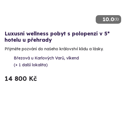
10.0
(1)
Luxusní wellness pobyt s polopenzí v 5*
hotelu u přehrady
Přijměte pozvání do našeho království klidu a lásky.
Březová u Karlových Varů, víkend
(+ 1 další lokalita)
14 800 Kč