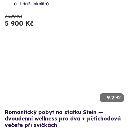
(+ 1 další lokalita)
7 200 Kč
5 900 Kč
9.2
(45)
Romantický pobyt na statku Stein —
dvoudenní wellness pro dva + pětichodová
večeře při svíčkách