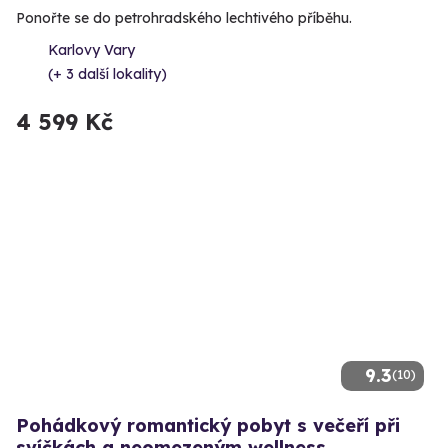
Ponořte se do petrohradského lechtivého příběhu.
Karlovy Vary
(+ 3 další lokality)
4 599 Kč
9.3
(10)
Pohádkový romantický pobyt s večeří při
svíčkách a neomezeným wellness