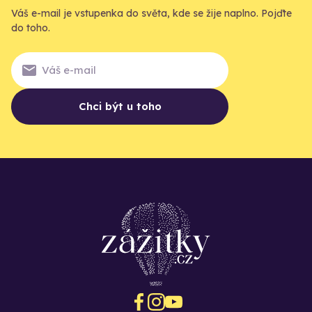
Váš e-mail je vstupenka do světa, kde se žije naplno. Pojďte
do toho.
Chci být u toho