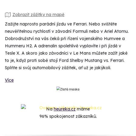
Zobrazit zážitky na mapě
Zažijte naprosto parádní jízdu ve Ferrari. Nebo svištěte
neuvěřitelnou rychlostí v závodní Formuli nebo v Ariel Atomu.
Dobrodružství na vás čeká při řízení vojenského Humvee a
Hummeru H2. A adrenalin spolehlivě vyplavíte i při jízdě v
Tesle X. A skoro jako závodníci v Le Mans můžete zažít jaké
to je, když proti sobě stojí Ford Shelby Mustang vs. Ferrari.
Splňte si svůj automobilový zážitek, ať už je jakýkoli.
Více
Na
heureka.cz
máme
96% spokojenost zákazníků.