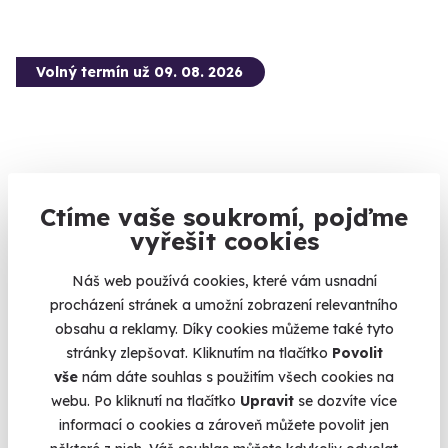
Volný termín už 09. 08. 2026
Ctíme vaše soukromí, pojďme
9.0
(1)
vyřešit cookies
Jízda v Chevrolet Camaro ZL1 Paket
Náš web používá cookies, které vám usnadní
Zlatý americký muscle car jen pro vás
procházení stránek a umožní zobrazení relevantního
obsahu a reklamy. Díky cookies můžeme také tyto
Černice (okres Plzeň)
stránky zlepšovat. Kliknutím na tlačítko
Povolit
(+ 6 dalších lokalit)
vše
nám dáte souhlas s použitím všech cookies na
1 399 Kč
webu. Po kliknutí na tlačítko
Upravit
se dozvíte více
informací o cookies a zároveň můžete povolit jen