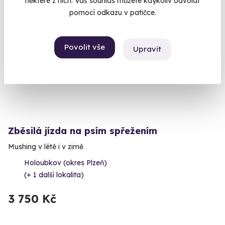
některé z nich. Váš souhlas můžete kdykoliv odvolat
pomocí odkazu v patičce.
Povolit vše
Upravit
Zběsilá jízda na psím spřežením
Mushing v létě i v zimě
Holoubkov (okres Plzeň)
(+ 1 další lokalita)
3 750 Kč