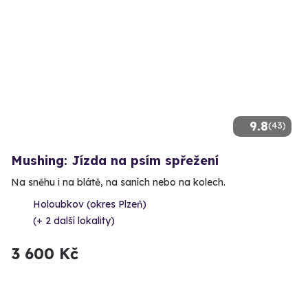
9.8
(43)
Mushing: Jízda na psím spřežení
Na sněhu i na blátě, na saních nebo na kolech.
Holoubkov (okres Plzeň)
(+ 2 další lokality)
3 600 Kč