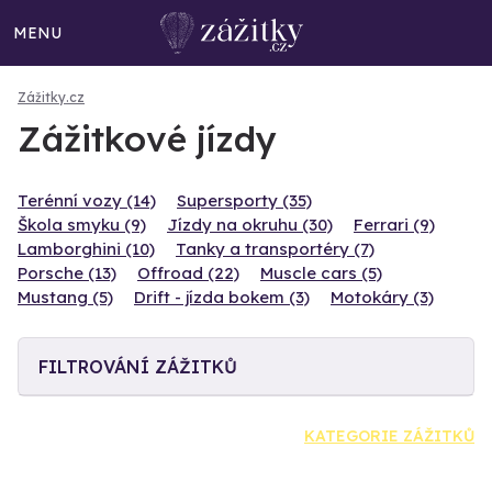
MENU
Zážitky.cz
Zážitkové jízdy
Terénní vozy (14)
Supersporty (35)
Škola smyku (9)
Jízdy na okruhu (30)
Ferrari (9)
Lamborghini (10)
Tanky a transportéry (7)
Porsche (13)
Offroad (22)
Muscle cars (5)
Mustang (5)
Drift - jízda bokem (3)
Motokáry (3)
FILTROVÁNÍ ZÁŽITKŮ
KATEGORIE ZÁŽITKŮ