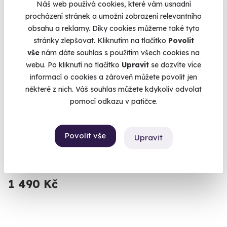
Náš web používá cookies, které vám usnadní
Volný termín už 08. 08. 2026
procházení stránek a umožní zobrazení relevantního
obsahu a reklamy. Díky cookies můžeme také tyto
stránky zlepšovat. Kliknutím na tlačítko
Povolit
vše
nám dáte souhlas s použitím všech cookies na
webu. Po kliknutí na tlačítko
Upravit
se dozvíte více
informací o cookies a zároveň můžete povolit jen
10.0
některé z nich. Váš souhlas můžete kdykoliv odvolat
(1)
pomocí odkazu v patičce.
Jízda na okruhu ve sportovní Toyotě
Šlápněte do pedálů Toyotě GR86 nebo Toyotě GR Yaris
Povolit vše
Upravit
Vysoké Mýto
(+ 4 další lokality)
1 490 Kč