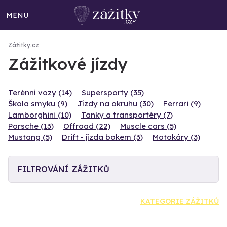
MENU
Zážitky.cz
Zážitkové jízdy
Terénní vozy (14)
Supersporty (35)
Škola smyku (9)
Jízdy na okruhu (30)
Ferrari (9)
Lamborghini (10)
Tanky a transportéry (7)
Porsche (13)
Offroad (22)
Muscle cars (5)
Mustang (5)
Drift - jízda bokem (3)
Motokáry (3)
FILTROVÁNÍ ZÁŽITKŮ
KATEGORIE ZÁŽITKŮ