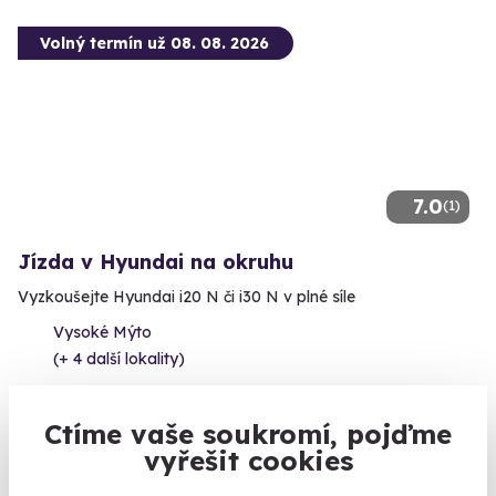
Volný termín už 08. 08. 2026
7.0
(1)
Jízda v Hyundai na okruhu
Vyzkoušejte Hyundai i20 N či i30 N v plné síle
Vysoké Mýto
(+ 4 další lokality)
1 790 Kč
Ctíme vaše soukromí, pojďme
vyřešit cookies