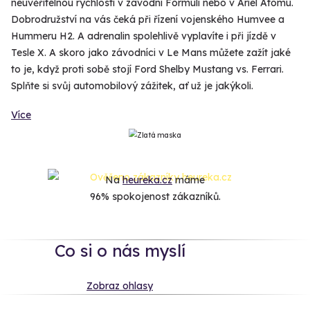
neuvěřitelnou rychlostí v závodní Formuli nebo v Ariel Atomu.
Dobrodružství na vás čeká při řízení vojenského Humvee a
Hummeru H2. A adrenalin spolehlivě vyplavíte i při jízdě v
Tesle X. A skoro jako závodníci v Le Mans můžete zažít jaké
to je, když proti sobě stojí Ford Shelby Mustang vs. Ferrari.
Splňte si svůj automobilový zážitek, ať už je jakýkoli.
Více
Na
heureka.cz
máme
96% spokojenost zákazníků.
Co si o nás myslí
Zobraz ohlasy