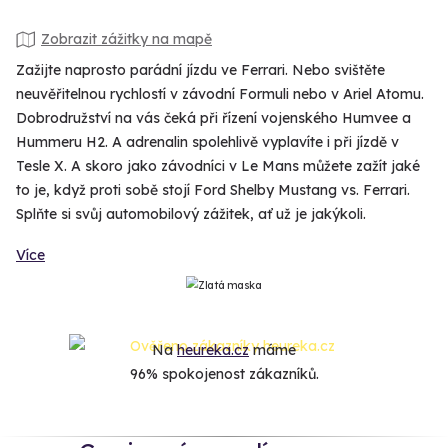
Zobrazit zážitky na mapě
Zažijte naprosto parádní jízdu ve Ferrari. Nebo svištěte
neuvěřitelnou rychlostí v závodní Formuli nebo v Ariel Atomu.
Dobrodružství na vás čeká při řízení vojenského Humvee a
Hummeru H2. A adrenalin spolehlivě vyplavíte i při jízdě v
Tesle X. A skoro jako závodníci v Le Mans můžete zažít jaké
to je, když proti sobě stojí Ford Shelby Mustang vs. Ferrari.
Splňte si svůj automobilový zážitek, ať už je jakýkoli.
Více
Na
heureka.cz
máme
96% spokojenost zákazníků.