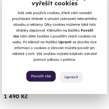
vyřešit cookies
Náš web používá cookies, které vám usnadní
Volný termín už 14. 08. 2026
procházení stránek a umožní zobrazení relevantního
obsahu a reklamy. Díky cookies můžeme také tyto
stránky zlepšovat. Kliknutím na tlačítko
Povolit
vše
nám dáte souhlas s použitím všech cookies na
webu. Po kliknutí na tlačítko
Upravit
se dozvíte více
informací o cookies a zároveň můžete povolit jen
10.0
(1)
některé z nich. Váš souhlas můžete kdykoliv odvolat
pomocí odkazu v patičce.
Jízda na okruhu ve sportovní Toyotě
Šlápněte do pedálů Toyotě GR86 nebo Toyotě GR Yaris
Povolit vše
Upravit
Česká Lípa (Autodrom Sosnová)
(+ 4 další lokality)
1 490 Kč