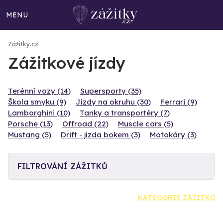
MENU
Zážitky.cz
Zážitkové jízdy
Terénní vozy (14)
Supersporty (35)
Škola smyku (9)
Jízdy na okruhu (30)
Ferrari (9)
Lamborghini (10)
Tanky a transportéry (7)
Porsche (13)
Offroad (22)
Muscle cars (5)
Mustang (5)
Drift - jízda bokem (3)
Motokáry (3)
FILTROVÁNÍ ZÁŽITKŮ
KATEGORIE ZÁŽITKŮ