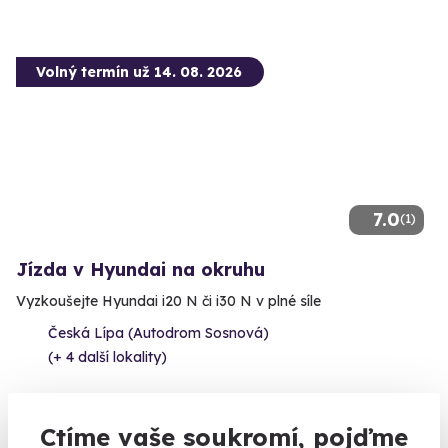
Volný termín už 14. 08. 2026
7.0
(1)
Jízda v Hyundai na okruhu
Vyzkoušejte Hyundai i20 N či i30 N v plné síle
Česká Lípa (Autodrom Sosnová)
(+ 4 další lokality)
1 790 Kč
Ctíme vaše soukromí, pojďme