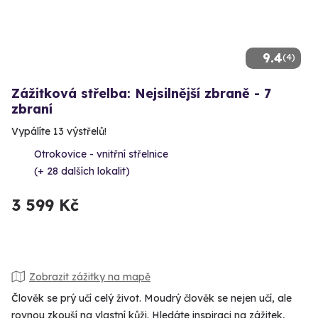
9.4
(4)
Zážitková střelba: Nejsilnější zbraně - 7
zbraní
Vypálíte 13 výstřelů!
Otrokovice - vnitřní střelnice
(+ 28 dalších lokalit)
3 599 Kč
Zobrazit zážitky na mapě
Člověk se prý učí celý život. Moudrý člověk se nejen učí, ale
rovnou zkouší na vlastní kůži. Hledáte inspiraci na zážitek,