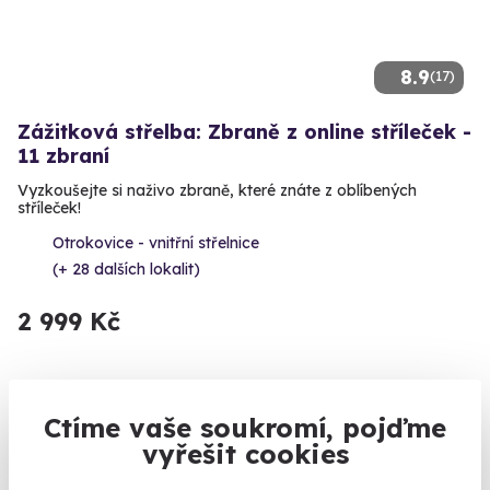
8.9
(17)
Zážitková střelba: Zbraně z online stříleček -
11 zbraní
Vyzkoušejte si naživo zbraně, které znáte z oblíbených
stříleček!
Otrokovice - vnitřní střelnice
(+ 28 dalších lokalit)
2 999 Kč
Ctíme vaše soukromí, pojďme
Volný termín už 11. 08. 2026
vyřešit cookies