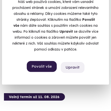
Náš web používá cookies, které vám usnadní
procházení stránek a umožní zobrazení relevantního
obsahu a reklamy. Díky cookies můžeme také tyto
stránky zlepšovat. Kliknutím na tlačítko
Povolit
9.5
(5)
vše
nám dáte souhlas s použitím všech cookies na
webu. Po kliknutí na tlačítko
Upravit
se dozvíte více
Zážitková střelba: Dlouhé zbraně - 6 zbraní
informací o cookies a zároveň můžete povolit jen
některé z nich. Váš souhlas můžete kdykoliv odvolat
Z každé zbraně si zastřílíte pětkrát - celkem 30 výstřelů.
pomocí odkazu v patičce.
Otrokovice - vnitřní střelnice
(+ 28 dalších lokalit)
Povolit vše
Upravit
1 899 Kč
Volný termín už 11. 08. 2026