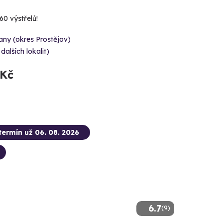
60 výstřelů!
ny (okres Prostějov)
 dalších lokalit)
 Kč
termín už 06. 08. 2026
6.7
(9)