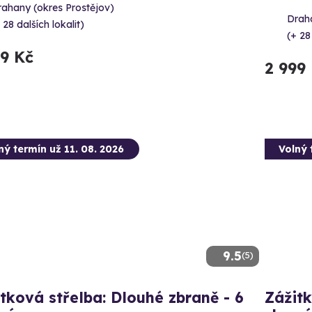
rahany (okres Prostějov)
Draha
 28 dalších lokalit)
(+ 28
99 Kč
2 999
ný termín už 11. 08. 2026
Volný 
9.5
(5)
tková střelba: Dlouhé zbraně - 6
Zážitk