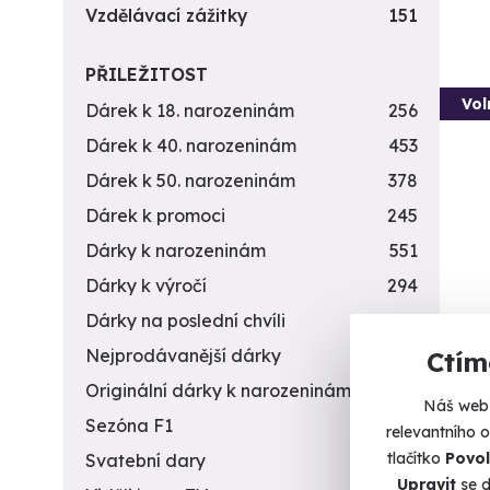
Vzdělávací zážitky
151
PŘILEŽITOST
Vol
Dárek k 18. narozeninám
256
Dárek k 40. narozeninám
453
Dárek k 50. narozeninám
378
Dárek k promoci
245
Dárky k narozeninám
551
Dárky k výročí
294
Dárky na poslední chvíli
450
Záži
Nejprodávanější dárky
56
Ctím
Připra
Originální dárky k narozeninám
422
Náš web 
D
Sezóna F1
4
relevantního 
(+
tlačítko
Povol
Svatební dary
196
Upravit
se d