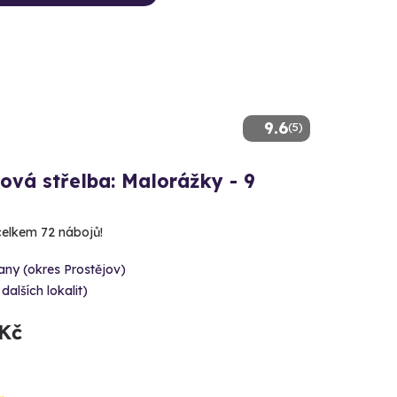
9.6
(5)
ová střelba: Malorážky - 9
 celkem 72 nábojů!
ny (okres Prostějov)
 dalších lokalit)
 Kč