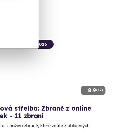
 Kč
termín už 12. 08. 2026
8.9
(17)
ová střelba: Zbraně z online
ček - 11 zbraní
e si naživo zbraně, které znáte z oblíbených