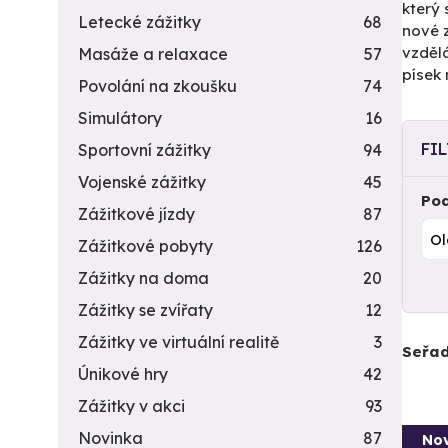
který 
Letecké zážitky
68
nové z
vzdělá
Masáže a relaxace
57
písek 
Povolání na zkoušku
74
Simulátory
16
FI
Sportovní zážitky
94
Vojenské zážitky
45
Pod
Zážitkové jízdy
87
Zážitkové pobyty
126
Zážitky na doma
20
Zážitky se zvířaty
12
Zážitky ve virtuální realitě
3
Seřad
Únikové hry
42
Zážitky v akci
93
Novinka
87
Nov