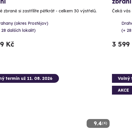
ní
zbraní
 zbraně si zastřílíte pětkrát - celkem 30 výstřelů.
Čeká vás 
rahany (okres Prostějov)
Draha
 28 dalších lokalit)
(+ 28
99 Kč
3 599
ný termín už 11. 08. 2026
Volný 
AKCE
9.4
(4)