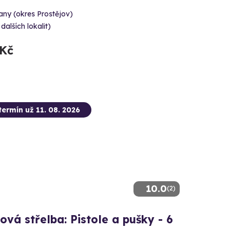
ny (okres Prostějov)
 dalších lokalit)
 Kč
termín už 11. 08. 2026
10.0
(2)
ová střelba: Pistole a pušky - 6