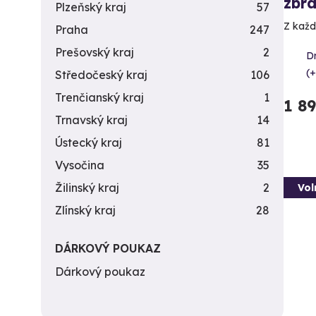
zbra
Plzeňský kraj
57
Z každé
Praha
247
Prešovský kraj
2
D
(+
Středočeský kraj
106
Trenčianský kraj
1
1 8
Trnavský kraj
14
Ústecký kraj
81
Vysočina
35
Žilinský kraj
2
Vol
Zlínský kraj
28
DÁRKOVÝ POUKAZ
Dárkový poukaz