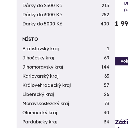
D
Dárky do 2500 Kč
215
(+
Dárky do 3000 Kč
252
1 9
Dárky do 5000 Kč
400
MÍSTO
Bratislavský kraj
1
Jihočeský kraj
69
Vol
Jihomoravský kraj
144
Karlovarský kraj
63
Královehradecký kraj
57
Liberecký kraj
26
Moravskoslezský kraj
73
Olomoucký kraj
40
Záži
Pardubický kraj
34