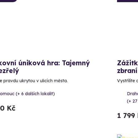
kovní úniková hra: Tajemný
Zážitk
ezřelý
zbraní
e pravdu ukrytou v ulicích města.
Vystřílíte
omouc (+ 6 dalších lokalit)
Draha
(+ 27
90 Kč
1 799