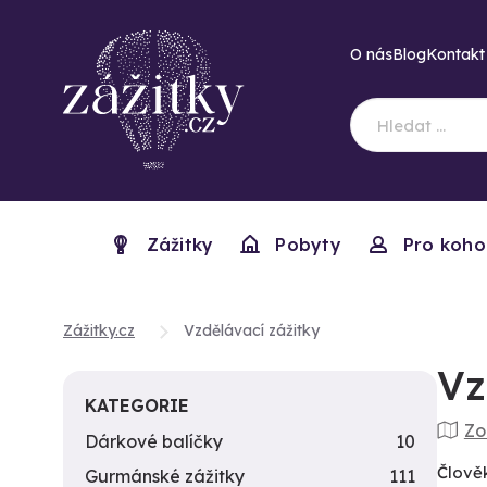
O nás
Blog
Kontakt
Zážitky
Pobyty
Pro koho
Zážitky.cz
Vzdělávací zážitky
Vz
KATEGORIE
Zo
Dárkové balíčky
10
Člověk
Gurmánské zážitky
111