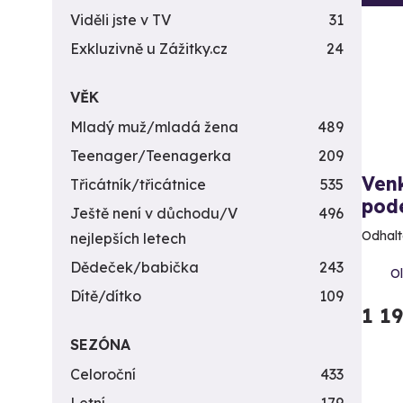
Viděli jste v TV
31
Exkluzivně u Zážitky.cz
24
VĚK
Mladý muž/mladá žena
489
Teenager/Teenagerka
209
Ven
Třicátník/třicátnice
535
pod
Ještě není v důchodu/V
496
Odhalt
nejlepších letech
Dědeček/babička
243
Ol
Dítě/dítko
109
1 1
SEZÓNA
Celoroční
433