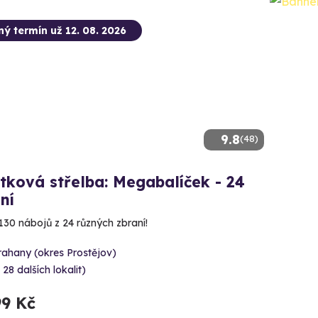
ný termín už 12. 08. 2026
9.8
(48)
tková střelba: Megabalíček - 24
ní
130 nábojů z 24 různých zbraní!
rahany (okres Prostějov)
 28 dalších lokalit)
99 Kč