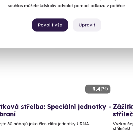
99 Kč
souhlas můžete kdykoliv odvolat pomocí odkazu v patičce.
3 999
Povolit vše
Upravit
ný termín už 12. 08. 2026
Volný 
9.4
(74)
tková střelba: Speciální jednotky -
Zážitk
braní
stříle
ejte 80 nábojů jako člen elitní jednotky URNA.
Vyzkoušejt
stříleček!