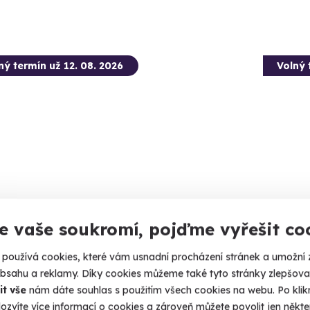
ný termín už 12. 08. 2026
Volný 
tková střelba pro děti - 10 zbraní
Zážitk
e vaše soukromí, pojďme vyřešit co
zbraní
vte se na nálož 80 nábojů.
Vystřílíte
používá cookies, které vám usnadní procházení stránek a umožní 
rahany (okres Prostějov)
obsahu a reklamy. Díky cookies můžeme také tyto stránky zlepšovat
 28 dalších lokalit)
Draha
it vše
nám dáte souhlas s použitím všech cookies na webu. Po kliknu
(+ 28
ozvíte více informací o cookies a zároveň můžete povolit jen někter