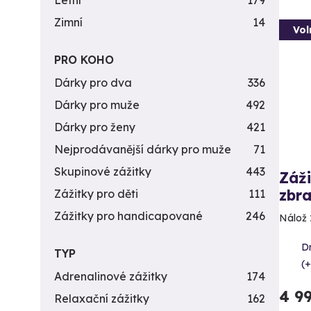
Letní
179
Zimní
14
Vol
PRO KOHO
Dárky pro dva
336
Dárky pro muže
492
Dárky pro ženy
421
Nejprodávanější dárky pro muže
71
Skupinové zážitky
443
Záži
zbra
Zážitky pro děti
111
Zážitky pro handicapované
246
Nálož 
D
TYP
(+
Adrenalinové zážitky
174
4 9
Relaxační zážitky
162