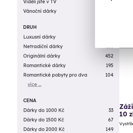
1 9
Viděli jste v TV
31
Vánoční dárky
311
DRUH
Luxusní dárky
142
Vol
Netradiční dárky
353
Originální dárky
452
Romantické dárky
195
Romantické pobyty pro dva
104
více …
CENA
Záži
Dárky do 1000 Kč
33
10 z
Dárky do 1500 Kč
67
Vystříl
Dárky do 2000 Kč
149