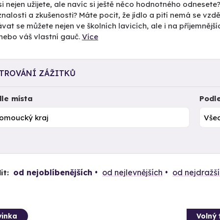
si nejen užijete, ale navíc si ještě něco hodnotného odnesete
nalosti a zkušenosti? Máte pocit, že jídlo a pití nemá se vz
vat se můžete nejen ve školních lavicích, ale i na příjemnější
nebo váš vlastní gauč.
Více
LTROVÁNÍ ZÁŽITKŮ
le místa
Podl
od nejoblíbenějších
od nejlevnějších
od nejdražš
it:
inka
Volný 