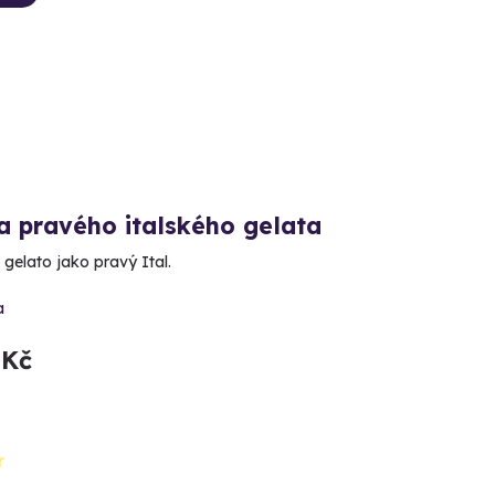
a pravého italského gelata
 gelato jako pravý Ital.
a
 Kč