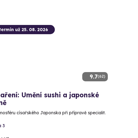
termín už 25. 08. 2026
9.7
(62)
aření: Umění sushi a japonské
ně
mosféru císařského Japonska při přípravě specialit.
a 3