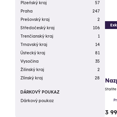
Plzeňský kraj
57
Praha
247
Prešovský kraj
2
Exk
Středočeský kraj
106
Trenčianský kraj
1
Trnavský kraj
14
Ústecký kraj
81
Vysočina
35
Žilinský kraj
2
Zlínský kraj
28
Nazp
Staňte
DÁRKOVÝ POUKAZ
P
Dárkový poukaz
3 9