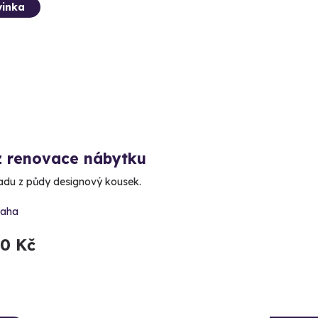
inka
z renovace nábytku
adu z půdy designový kousek.
raha
90 Kč