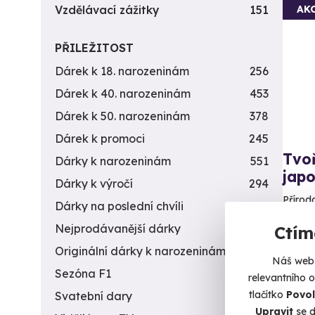
AK
Vzdělávací zážitky
151
PŘILEŽITOST
Dárek k 18. narozeninám
256
Dárek k 40. narozeninám
453
Dárek k 50. narozeninám
378
Dárek k promoci
245
Tvo
Dárky k narozeninám
551
jap
Dárky k výročí
294
Přírod
Dárky na poslední chvíli
450
Nejprodávanější dárky
56
Ctím
P
Originální dárky k narozeninám
422
1 9
Náš web 
Sezóna F1
4
relevantního 
tlačítko
Povol
Svatební dary
196
Upravit
se d