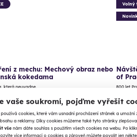
CE
Volný 
Novin
ření z mechu: Mechový obraz nebo
Návšt
onská kokedama
of Pr
a, která neuvadne.
800 let P
e vaše soukromí, pojďme vyřešit co
raha
Prah
90 Kč
580 K
používá cookies, které vám usnadní procházení stránek a umožní 
obsahu a reklamy. Díky cookies můžeme také tyto stránky zlepšovat
it vše
nám dáte souhlas s použitím všech cookies na webu. Po kliknu
ozvíte více informací o cookies a zároveň můžete povolit jen někter