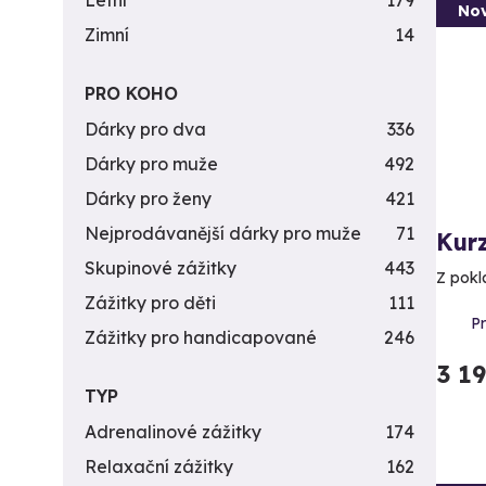
Letní
179
Nov
Zimní
14
PRO KOHO
Dárky pro dva
336
Dárky pro muže
492
Dárky pro ženy
421
Nejprodávanější dárky pro muže
71
Kur
Skupinové zážitky
443
Z pokl
Zážitky pro děti
111
P
Zážitky pro handicapované
246
3 1
TYP
Adrenalinové zážitky
174
Relaxační zážitky
162