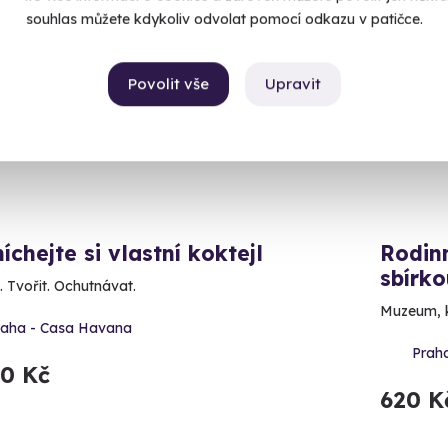
souhlas můžete kdykoliv odvolat pomocí odkazu v patičce.
inka
Volný 
Novin
Povolit vše
Upravit
chejte si vlastní koktejl
Rodinn
sbírk
. Tvořit. Ochutnávat.
Muzeum, kd
raha - Casa Havana
Praha
90 Kč
620 K