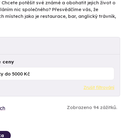
? Chcete potěšit své známé a obohatit jejich život o
děláním nic společného? Přesvědčíme vás, že
ch místech jako je restaurace, bar, anglický trávník,
e ceny
Zrušit filtrování
Zobrazeno 94 zážitků.
ích
ka