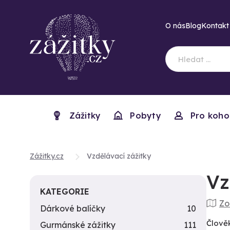
O nás
Blog
Kontakt
Zážitky
Pobyty
Pro koho
Zážitky.cz
Vzdělávací zážitky
Vz
KATEGORIE
Zo
Dárkové balíčky
10
Člověk
Gurmánské zážitky
111