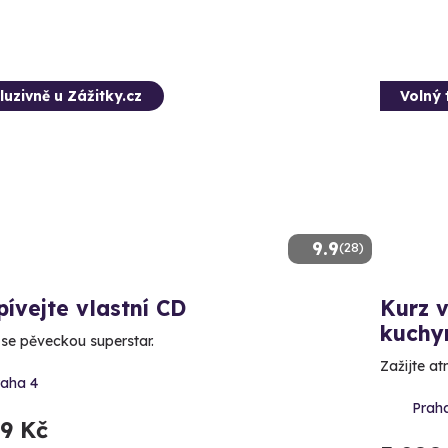
luzivně u Zážitky.cz
Volný 
9.9
(28)
ívejte vlastní CD
Kurz v
kuchy
 se pěveckou superstar.
Zažijte at
raha 4
Prah
99 Kč