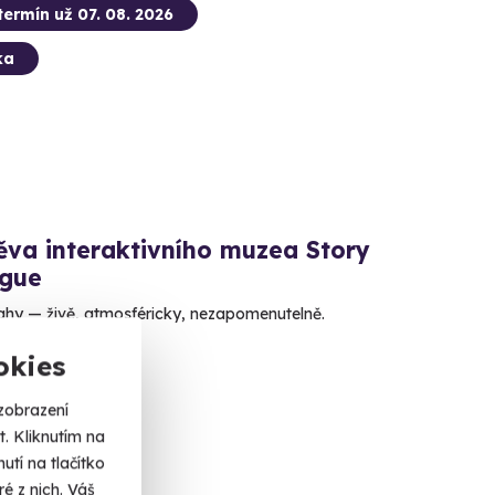
termín už 07. 08. 2026
ka
ěva interaktivního muzea Story
ague
rahy — živě, atmosféricky, nezapomenutelně.
okies
a
č
zobrazení
. Kliknutím na
tí na tlačítko
é z nich. Váš