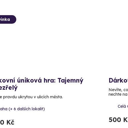
inka
kovní úniková hra: Tajemný
Dárko
ezřelý
Nevíte, c
nechte na 
e pravdu ukrytou v ulicích města.
Celá
aha (+ 6 dalších lokalit)
500 K
90 Kč