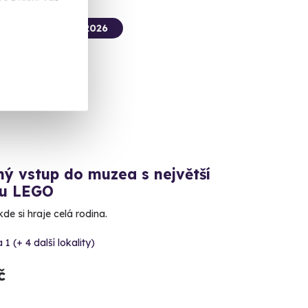
termín už 07. 08. 2026
ka
ý vstup do muzea s největší
ou LEGO
e si hraje celá rodina.
 1 (+ 4 další lokality)
č