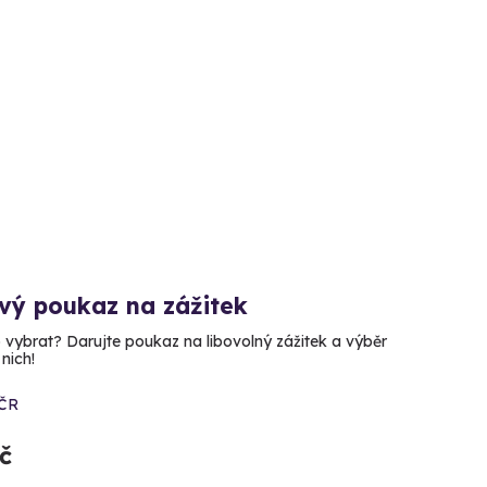
vý poukaz na zážitek
o vybrat? Darujte poukaz na libovolný zážitek a výběr
nich!
 ČR
č