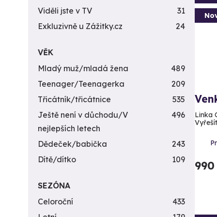
Viděli jste v TV
31
Nov
Exkluzivně u Zážitky.cz
24
VĚK
Mladý muž/mladá žena
489
Teenager/Teenagerka
209
Venk
Třicátník/třicátnice
535
Ještě není v důchodu/V
496
Linka 
Vyřešít
nejlepších letech
P
Dědeček/babička
243
Dítě/dítko
109
990
SEZÓNA
Celoroční
433