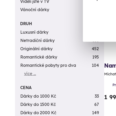
Viděli jste v TV
31
Vánoční dárky
311
Nov
DRUH
Luxusní dárky
142
Netradiční dárky
353
Originální dárky
452
Romantické dárky
195
Namí
Romantické pobyty pro dva
104
více …
Míchat
P
CENA
Dárky do 1000 Kč
33
1 9
Dárky do 1500 Kč
67
Dárky do 2000 Kč
149