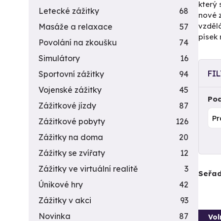
který 
Letecké zážitky
68
nové z
vzdělá
Masáže a relaxace
57
písek 
Povolání na zkoušku
74
Simulátory
16
FI
Sportovní zážitky
94
Vojenské zážitky
45
Pod
Zážitkové jízdy
87
Zážitkové pobyty
126
Zážitky na doma
20
Zážitky se zvířaty
12
Zážitky ve virtuální realitě
3
Seřad
Únikové hry
42
Zážitky v akci
93
Novinka
87
Vol