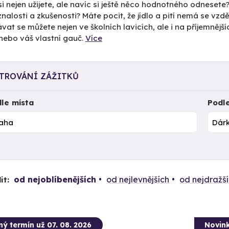
si nejen užijete, ale navíc si ještě něco hodnotného odnesete
nalosti a zkušenosti? Máte pocit, že jídlo a pití nemá se vz
vat se můžete nejen ve školních lavicích, ale i na příjemnější
nebo váš vlastní gauč.
Více
LTROVÁNÍ ZÁŽITKŮ
le místa
Podl
od nejoblíbenějších
od nejlevnějších
od nejdražš
it:
ný termín už 07. 08. 2026
Novin