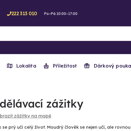
222 313 010
Po–Pá 10:00–17:00
Lokalita
Příležitost
Dárkový pouka
dělávací zážitky
brazit zážitky na mapě
 se prý učí celý život. Moudrý člověk se nejen učí, ale rovnou 