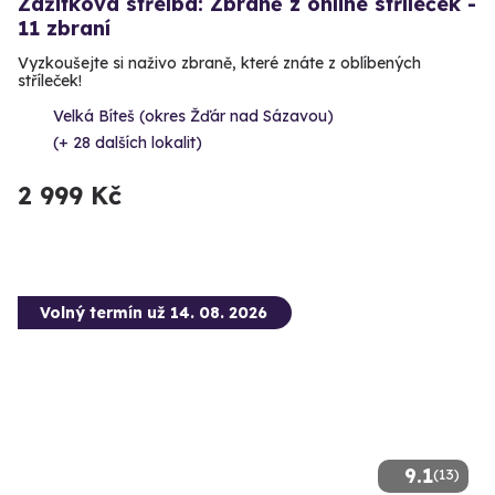
Zážitková střelba: Zbraně z online stříleček -
11 zbraní
Vyzkoušejte si naživo zbraně, které znáte z oblíbených
stříleček!
Velká Bíteš (okres Žďár nad Sázavou)
(+ 28 dalších lokalit)
2 999 Kč
Volný termín už 14. 08. 2026
9.1
(13)