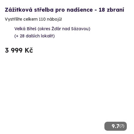
Zážitková střelba pro nadšence - 18 zbraní
Vystřílíte celkem 110 nábojů!
Velká Bíteš (okres Žďár nad Sázavou)
(+ 28 dalších lokalit)
3 999 Kč
9.7
(7)