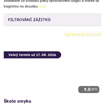
zasedněte za ovládací páky opravdového bagru a staňte se
bagristou na zkoušku.
Více
FILTROVÁNÍ ZÁŽITKŮ
KATEGORIE ZÁŽITKŮ
Volný termín už 17. 08. 2026
9.3
(257)
Škola smyku