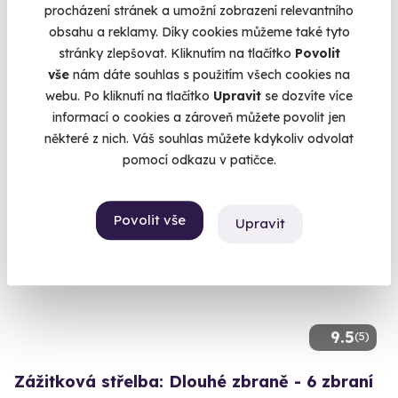
procházení stránek a umožní zobrazení relevantního
Vystřílíte celkem 72 nábojů!
obsahu a reklamy. Díky cookies můžeme také tyto
Velká Bíteš (okres Žďár nad Sázavou)
stránky zlepšovat. Kliknutím na tlačítko
Povolit
(+ 27 dalších lokalit)
vše
nám dáte souhlas s použitím všech cookies na
webu. Po kliknutí na tlačítko
Upravit
se dozvíte více
1 799 Kč
informací o cookies a zároveň můžete povolit jen
některé z nich. Váš souhlas můžete kdykoliv odvolat
pomocí odkazu v patičce.
Volný termín už 12. 08. 2026
Povolit vše
Upravit
9.5
(5)
Zážitková střelba: Dlouhé zbraně - 6 zbraní