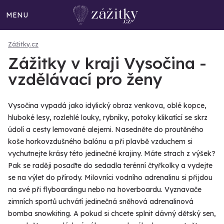
MENU
Zážitky.cz
Zážitky v kraji Vysočina -
vzdělávací pro ženy
Vysočina vypadá jako idylický obraz venkova, oblé kopce,
hluboké lesy, rozlehlé louky, rybníky, potoky klikatící se skrz
údolí a cesty lemované alejemi. Nasedněte do proutěného
koše horkovzdušného balónu a při plavbě vzduchem si
vychutnejte krásy této jedinečné krajiny. Máte strach z výšek?
Pak se raději posaďte do sedadla terénní čtyřkolky a vydejte
se na výlet do přírody. Milovníci vodního adrenalinu si přijdou
na své při flyboardingu nebo na hoverboardu. Vyznavače
zimních sportů uchvátí jedinečná sněhová adrenalinová
bomba snowkiting. A pokud si chcete splnit dávný dětský sen,