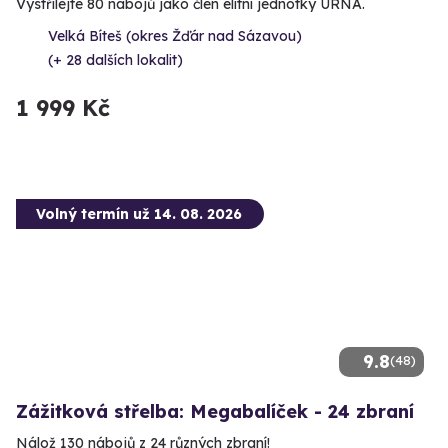
Vystřílejte 80 nábojů jako člen elitní jednotky URNA.
Velká Bíteš (okres Žďár nad Sázavou)
(+ 28 dalších lokalit)
1 999 Kč
Volný termín už 14. 08. 2026
9.8
(48)
Zážitková střelba: Megabalíček - 24 zbraní
Nálož 130 nábojů z 24 různých zbraní!