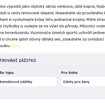
na vypadá jako idylický obraz venkova, oblé kopce, hluboké
údolí a cesty lemované alejemi. Nasedněte do proutěného
hem si vychutnejte krásy této jedinečné krajiny. Máte str
í čtyřkolky a vydejte se na výlet do přírody. Milovníci vod
na hoverboardu. Vyznavače zimních sportů uchvátí jedin
 si chcete splnit dávný dětský sen, zasedněte za ovládac
oušku.
Více
LTROVÁNÍ ZÁŽITKŮ
le typu
Pro koho