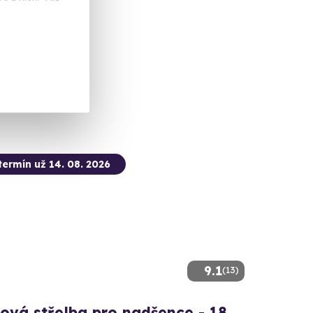
tě (okres Jihlava)
alší lokality)
 Kč
termín už 14. 08. 2026
9.1
(13)
ová střelba pro nadšence - 18