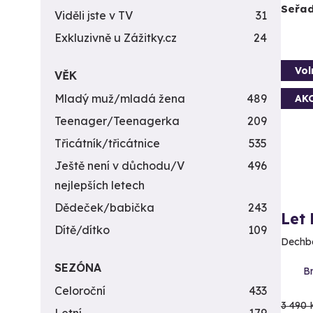
Seřad
Viděli jste v TV
31
Exkluzivně u Zážitky.cz
24
Vol
VĚK
Mladý muž/mladá žena
489
AK
Teenager/Teenagerka
209
Třicátník/třicátnice
535
Ještě není v důchodu/V
496
nejlepších letech
Dědeček/babička
243
Let
Dítě/dítko
109
Dechbe
SEZÓNA
Br
Celoroční
433
3 490 