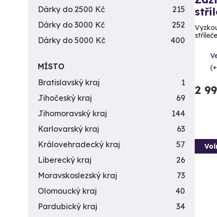
Dárky do 2500 Kč
215
stří
Dárky do 3000 Kč
252
Vyzkou
stříleč
Dárky do 5000 Kč
400
Ve
MÍSTO
(+
Bratislavský kraj
1
2 9
Jihočeský kraj
69
Jihomoravský kraj
144
Karlovarský kraj
63
Královehradecký kraj
57
Vol
Liberecký kraj
26
Moravskoslezský kraj
73
Olomoucký kraj
40
Pardubický kraj
34