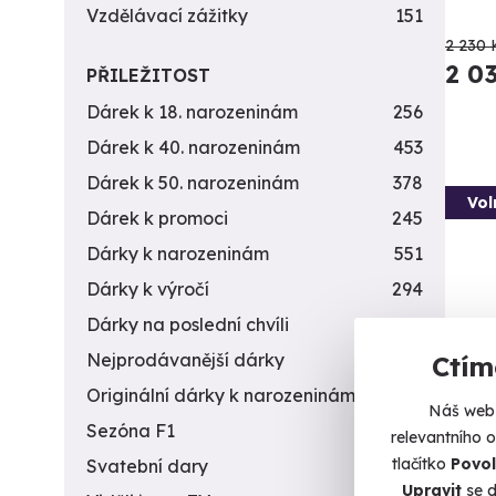
Vzdělávací zážitky
151
2 230 
2 0
PŘILEŽITOST
Dárek k 18. narozeninám
256
Dárek k 40. narozeninám
453
Dárek k 50. narozeninám
378
Vol
Dárek k promoci
245
Dárky k narozeninám
551
Dárky k výročí
294
Dárky na poslední chvíli
450
Nejprodávanější dárky
56
Ctím
Originální dárky k narozeninám
422
Náš web 
Sezóna F1
4
Záži
relevantního 
zbra
tlačítko
Povol
Svatební dary
196
Upravit
se d