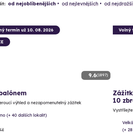
od nejoblíbenějších
od nejlevnějších
od nejdražš
it:
ný termín už 10. 08. 2026
Volný 
CE
9.6
(1897)
 balónem
Zážitk
10 zbr
roucí výhled a nezapomenutelný zážitek
Vystřílejt
no (+ 40 dalších lokalit)
Velká
Kč
(+ 28