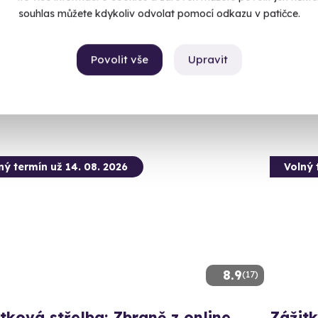
130 nábojů z 24 různých zbraní!
souhlas můžete kdykoliv odvolat pomocí odkazu v patičce.
Kališ
(+ 2 d
lká Bíteš (okres Žďár nad Sázavou)
 28 dalších lokalit)
Povolit vše
Upravit
3 600
99 Kč
ný termín už 14. 08. 2026
Volný 
8.9
(17)
tková střelba: Zbraně z online
Zážitk