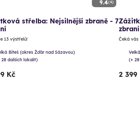
9.4
(4)
tková střelba: Nejsilnější zbraně - 7
Zážitk
ní
zbraní
e 13 výstřelů!
Čeká vás 9
lká Bíteš (okres Žďár nad Sázavou)
Velká
 28 dalších lokalit)
(+ 28
99 Kč
2 399