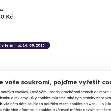
Kč
30 Kč
ný termín už 14. 08. 2026
e vaše soukromí, pojďme vyřešit co
9.8
(48)
používá cookies, které vám usnadní procházení stránek a umožní 
tková střelba: Megabalíček - 24
Mushin
obsahu a reklamy. Díky cookies můžeme také tyto stránky zlepšovat
ní
it vše
nám dáte souhlas s použitím všech cookies na webu. Po kliknu
Na sněhu i
ozvíte více informací o cookies a zároveň můžete povolit jen někter