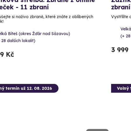
leček - 11 zbraní
zbraní
šejte si naživo zbraně, které znáte z oblíbených
Vystřílíte
ek!
Velká
lká Bíteš (okres Žďár nad Sázavou)
(+ 28
 28 dalších lokalit)
3 999
99 Kč
ný termín už 12. 08. 2026
Volný 