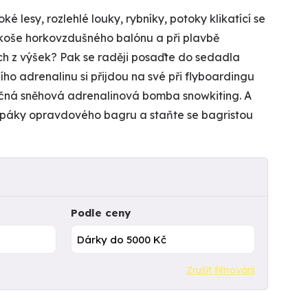
 lesy, rozlehlé louky, rybníky, potoky klikatící se
 koše horkovzdušného balónu a při plavbě
ach z výšek? Pak se raději posaďte do sedadla
ního adrenalinu si přijdou na své při flyboardingu
ečná sněhová adrenalinová bomba snowkiting. A
í páky opravdového bagru a staňte se bagristou
Podle ceny
Zrušit filtrování