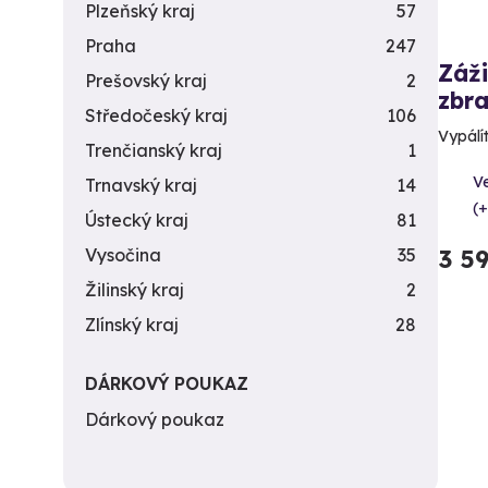
Plzeňský kraj
57
Praha
247
Záži
Prešovský kraj
2
zbra
Středočeský kraj
106
Vypálít
Trenčianský kraj
1
Ve
Trnavský kraj
14
(+
Ústecký kraj
81
3 5
Vysočina
35
Žilinský kraj
2
Zlínský kraj
28
DÁRKOVÝ POUKAZ
Dárkový poukaz