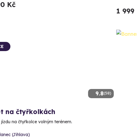
90 Kč
1 999
CE
9.8
(58)
t na čtyřkolkách
e jízdu na čtyřkolce volným terénem.
lanec (Jihlava)