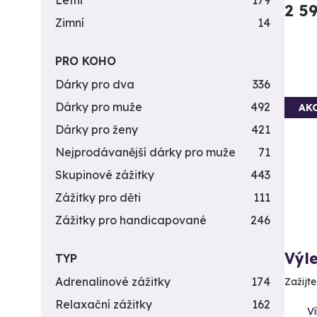
Letní
179
2 5
Zimní
14
PRO KOHO
Dárky pro dva
336
Dárky pro muže
492
AK
Dárky pro ženy
421
Nejprodávanější dárky pro muže
71
Skupinové zážitky
443
Zážitky pro děti
111
Zážitky pro handicapované
246
Výle
TYP
Adrenalinové zážitky
174
Zažijt
Relaxační zážitky
162
Ví