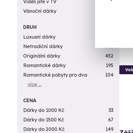
Viděli jste v TV
31
Nálož 
Vánoční dárky
311
Ve
(+
DRUH
4 9
Luxusní dárky
142
Netradiční dárky
353
Originální dárky
452
Romantické dárky
195
Vol
Romantické pobyty pro dva
104
více …
CENA
Dárky do 1000 Kč
33
Dárky do 1500 Kč
67
Dárky do 2000 Kč
149
Záži