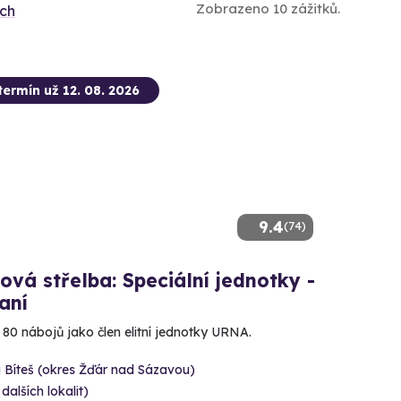
Zobrazeno 10 zážitků.
ích
termín už 12. 08. 2026
9.4
(74)
ová střelba: Speciální jednotky -
aní
e 80 nábojů jako člen elitní jednotky URNA.
 Bíteš (okres Žďár nad Sázavou)
 dalších lokalit)