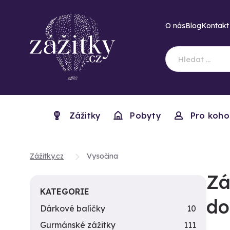
O nás
Blog
Kontakt
Zážitky
Pobyty
Pro koho
Zážitky.cz
Vysočina
Zá
KATEGORIE
do
Dárkové balíčky
10
Gurmánské zážitky
111