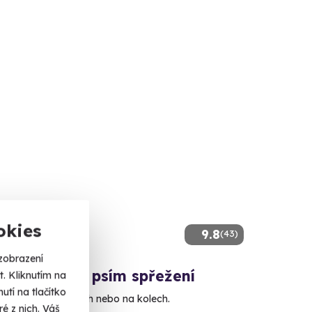
okies
9.8
(43)
zobrazení
g: Jízda na psím spřežení
. Kliknutím na
tí na tlačítko
 na blátě, na saních nebo na kolech.
é z nich. Váš