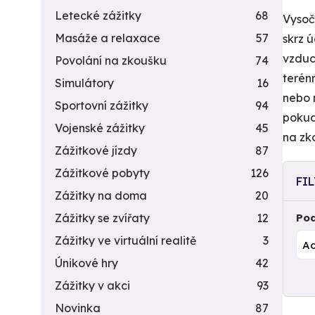
Letecké zážitky
68
Vysoči
Masáže a relaxace
57
skrz 
vzduc
Povolání na zkoušku
74
terénn
Simulátory
16
nebo 
Sportovní zážitky
94
pokud
Vojenské zážitky
45
na zk
Zážitkové jízdy
87
Zážitkové pobyty
126
FI
Zážitky na doma
20
Zážitky se zvířaty
12
Pod
Zážitky ve virtuální realitě
3
Únikové hry
42
Zážitky v akci
93
Novinka
87