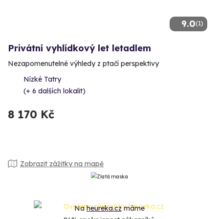
9.0
(1)
Privátní vyhlídkový let letadlem
Nezapomenutelné výhledy z ptačí perspektivy
Nízké Tatry
(+ 6 dalších lokalit)
8 170 Kč
Zobrazit zážitky na mapě
Na
heureka.cz
máme