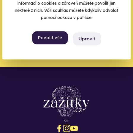
informací o cookies a zároveň můžete povolit jen
Váš e-mail je vstupenka do světa, kde se žije naplno. Pojďte
některé z nich. Váš souhlas můžete kdykoliv odvolat
do toho.
pomocí odkazu v patičce.
Povolit vše
Upravit
Chci být u toho