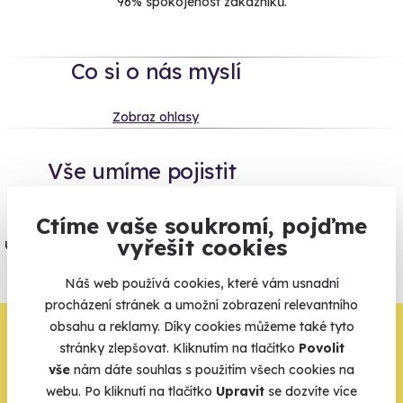
96% spokojenost zákazníků.
Co si o nás myslí
Zobraz ohlasy
Vše umíme pojistit
Jeden nikdy neví. Máme nejvyšší
Ctíme vaše soukromí, pojďme
vyřešit cookies
úrazové pojištění z nabídky zážitkových
agentur.
Náš web používá cookies, které vám usnadní
Vše o pojištění
procházení stránek a umožní zobrazení relevantního
obsahu a reklamy. Díky cookies můžeme také tyto
Zbývá jeden krok,
stránky zlepšovat. Kliknutím na tlačítko
Povolit
vše
nám dáte souhlas s použitím všech cookies na
zbytek zařídíme my
webu. Po kliknutí na tlačítko
Upravit
se dozvíte více