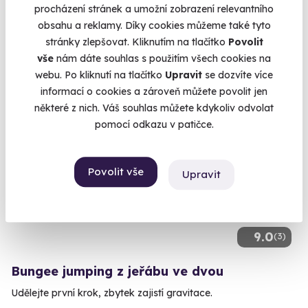
Vyzkoušejte si sílu železa, ohně i vlastních rukou.
procházení stránek a umožní zobrazení relevantního
obsahu a reklamy. Díky cookies můžeme také tyto
Křelov-Břuchotín (Olomouc)
stránky zlepšovat. Kliknutím na tlačítko
Povolit
vše
nám dáte souhlas s použitím všech cookies na
2 490 Kč
webu. Po kliknutí na tlačítko
Upravit
se dozvíte více
informací o cookies a zároveň můžete povolit jen
některé z nich. Váš souhlas můžete kdykoliv odvolat
pomocí odkazu v patičce.
Volný termín už 24. 08. 2026
AKCE
Povolit vše
Upravit
9.0
(3)
Bungee jumping z jeřábu ve dvou
Udělejte první krok, zbytek zajistí gravitace.