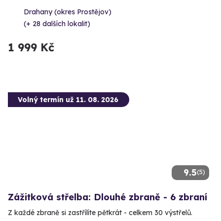
Drahany (okres Prostějov)
(+ 28 dalších lokalit)
1 999 Kč
Volný termín už 11. 08. 2026
9.5
(5)
Zážitková střelba: Dlouhé zbraně - 6 zbraní
Z každé zbraně si zastřílíte pětkrát - celkem 30 výstřelů.