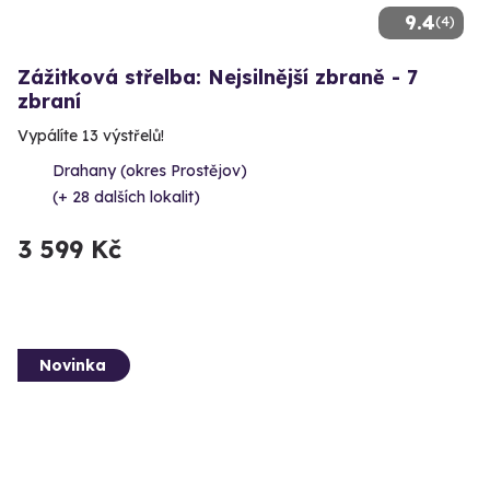
9.4
(4)
Zážitková střelba: Nejsilnější zbraně - 7
zbraní
Vypálíte 13 výstřelů!
Drahany (okres Prostějov)
(+ 28 dalších lokalit)
3 599 Kč
Novinka