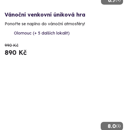
6.7
Vánoční venkovní úniková hra
Ponořte se naplno do vánoční atmosféry!
Olomouc (+ 5 dalších lokalit)
990 Kč
890 Kč
8.0
(1)