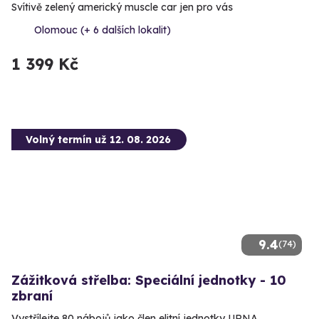
Svítivě zelený americký muscle car jen pro vás
Olomouc (+ 6 dalších lokalit)
1 399 Kč
Volný termín už 12. 08. 2026
9.4
(74)
Zážitková střelba: Speciální jednotky - 10
zbraní
Vystřílejte 80 nábojů jako člen elitní jednotky URNA.