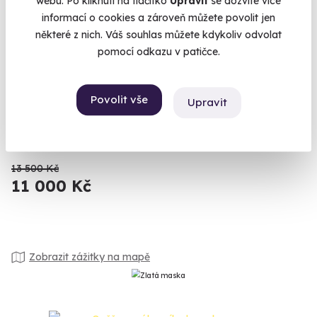
webu. Po kliknutí na tlačítko
Upravit
se dozvíte více
informací o cookies a zároveň můžete povolit jen
9.5
(18)
některé z nich. Váš souhlas můžete kdykoliv odvolat
pomocí odkazu v patičce.
Romantika s privátním wellness a
4chodovou degustační večeří v Beskydech
Povolit vše
Upravit
Hoďte starosti a stres za hlavu a užijte si pobyt na dosah
přírody v krajině, kde lišky dávají dobrou noc.
Čeladná (Frýdek-Místek)
13 500 Kč
11 000 Kč
Zobrazit zážitky na mapě