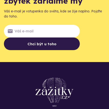
zbytek zařídíme my
Váš e-mail je vstupenka do světa, kde se žije naplno. Pojďte
do toho.
Chci být u toho