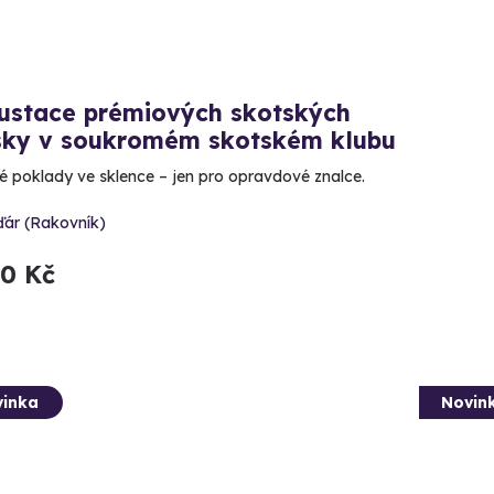
ustace prémiových skotských
sky v soukromém skotském klubu
é poklady ve sklence – jen pro opravdové znalce.
ďár (Rakovník)
80 Kč
inka
Novin