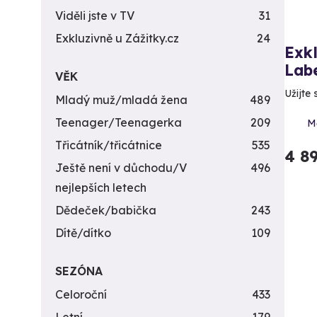
Viděli jste v TV
31
Exkluzivně u Zážitky.cz
24
Exkl
Lab
VĚK
Užijte 
Mladý muž/mladá žena
489
Teenager/Teenagerka
209
Mě
Třicátník/třicátnice
535
4 8
Ještě není v důchodu/V
496
nejlepších letech
Dědeček/babička
243
Dítě/dítko
109
SEZÓNA
Celoroční
433