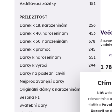
Vzdělávací zážitky
151
PŘILEŽITOST
Dárek k 18. narozeninám
256
Veče
Dárek k 40. narozeninám
453
Saunov
Dárek k 50. narozeninám
378
vodním
Dárek k promoci
245
P
Dárky k narozeninám
551
Dárky k výročí
294
1 7
Dárky na poslední chvíli
450
Nejprodávanější dárky
56
Ctím
Originální dárky k narozeninám
422
Náš web 
Sezóna F1
4
relevantního 
tlačítko
Povol
Svatební dary
196
Upravit
se d