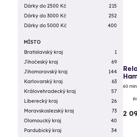
Dárky do 2500 Kč
215
Dárky do 3000 Kč
252
Dárky do 5000 Kč
400
MÍSTO
Bratislavský kraj
1
Jihočeský kraj
69
Rela
Jihomoravský kraj
144
Ha
Karlovarský kraj
63
60 min
Královehradecký kraj
57
P
Liberecký kraj
26
Moravskoslezský kraj
73
2 0
Olomoucký kraj
40
Pardubický kraj
34