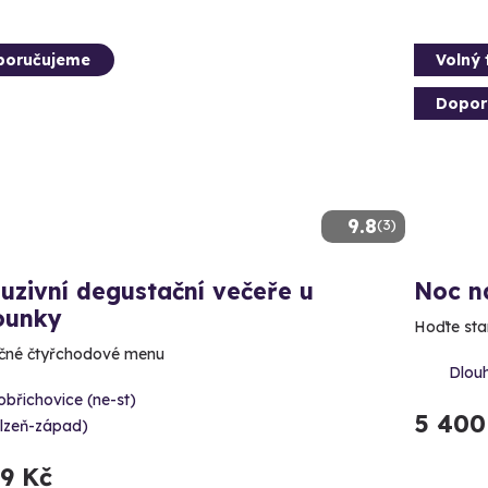
poručujeme
Volný 
Dopor
9.8
(3)
uzivní degustační večeře u
Noc n
ounky
Hoďte star
čné čtyřchodové menu
Dlou
břichovice (ne-st)
5 400
Plzeň-západ)
99 Kč