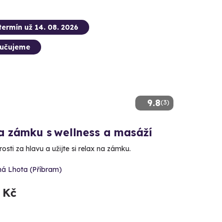
termín už 14. 08. 2026
učujeme
9.8
(3)
a zámku s wellness a masáží
osti za hlavu a užijte si relax na zámku.
há Lhota (Příbram)
 Kč