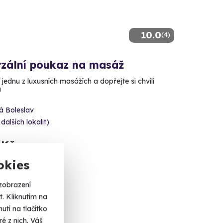
10.0
(4)
rzální poukaz na masáž
 jednu z luxusních masážích a dopřejte si chvíli
u
á Boleslav
 dalších lokalit)
 Kč
okies
zobrazení
. Kliknutím na
učujeme
tí na tlačítko
é z nich. Váš