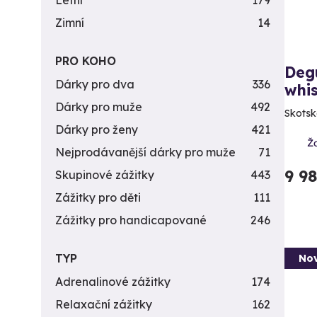
Letní
179
Zimní
14
PRO KOHO
Deg
Dárky pro dva
336
whi
Dárky pro muže
492
Skotsk
Dárky pro ženy
421
Ž
Nejprodávanější dárky pro muže
71
9 9
Skupinové zážitky
443
Zážitky pro děti
111
Zážitky pro handicapované
246
TYP
Nov
Adrenalinové zážitky
174
Relaxační zážitky
162