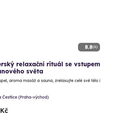
8.8
(6)
rský relaxační rituál se vstupem
unového světa
pel, aroma masáž a sauna, zrelaxujte celé své tělo i
 Čestlice (Praha-východ)
 Kč