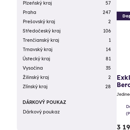
Plzeňský kraj
57
Praha
247
Do
Prešovský kraj
2
Středočeský kraj
106
Trenčianský kraj
1
Trnavský kraj
14
Ústecký kraj
81
Vysočina
35
Exkl
Žilinský kraj
2
Ber
Zlínský kraj
28
Jedine
DÁRKOVÝ POUKAZ
Do
Dárkový poukaz
(
3 1