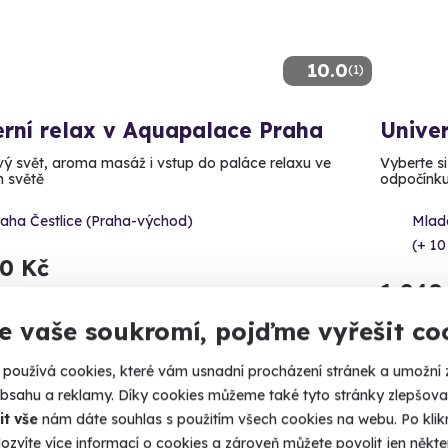
10.0
(1)
rní relax v Aquapalace Praha
Unive
ý svět, aroma masáž i vstup do paláce relaxu ve
Vyberte si
 světě
odpočínk
raha Čestlice (Praha-východ)
Mlad
(+ 10
80 Kč
1 840
e vaše soukromí, pojďme vyřešit co
používá cookies, které vám usnadní procházení stránek a umožní 
obsahu a reklamy. Díky cookies můžeme také tyto stránky zlepšovat
Dopor
it vše
nám dáte souhlas s použitím všech cookies na webu. Po kliknu
ozvíte více informací o cookies a zároveň můžete povolit jen někter