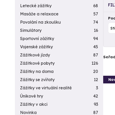
FI
Letecké zážitky
68
Masáže a relaxace
57
Pod
Povolání na zkoušku
74
Simulátory
16
Sportovní zážitky
94
Vojenské zážitky
45
Zážitkové jízdy
87
Seřad
Zážitkové pobyty
126
Zážitky na doma
20
Zážitky se zvířaty
12
Nov
Zážitky ve virtuální realitě
3
Únikové hry
42
Zážitky v akci
93
Novinka
87