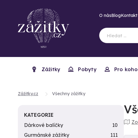
O nás
Blog
Kontakt
Zážitky
Pobyty
Pro koho
Zážitky.cz
Všechny zážitky
Vš
KATEGORIE
Zo
Dárkové balíčky
10
Gurmánské zážitky
111