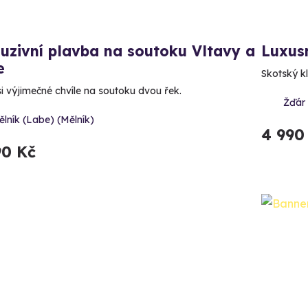
uzivní plavba na soutoku Vltavy a
Luxus
e
Skotský kl
si výjimečné chvíle na soutoku dvou řek.
Žďár
lník (Labe) (Mělník)
4 990
90 Kč