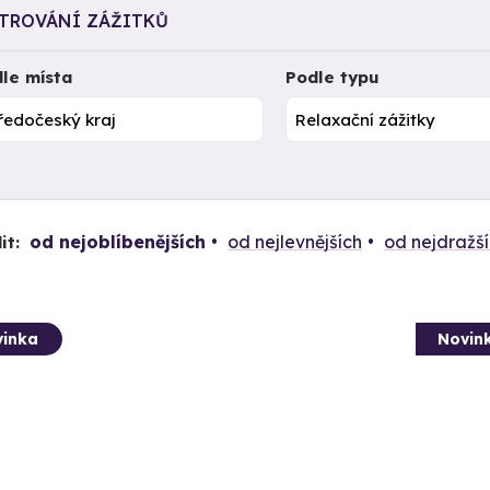
LTROVÁNÍ ZÁŽITKŮ
le místa
Podle typu
od nejoblíbenějších
od nejlevnějších
od nejdražš
it:
inka
Novin