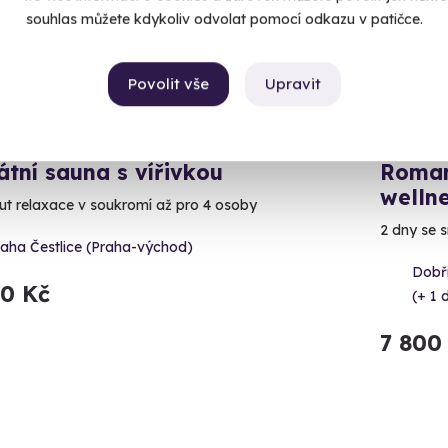
souhlas můžete kdykoliv odvolat pomocí odkazu v patičce.
Povolit vše
Upravit
10.0
(1)
átní sauna s vířivkou
Roman
welln
ut relaxace v soukromí až pro 4 osoby
2 dny se 
raha Čestlice (Praha-východ)
Dobř
90 Kč
(+ 1 d
7 800