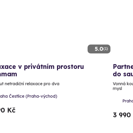
5.0
(1)
xace v privátním prostoru
Partne
mmam
do sa
ut netradiční relaxace pro dva
Vonná kou
mysl
raha Čestlice (Praha-východ)
Praha
90 Kč
3 990