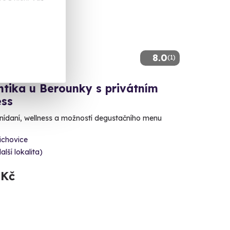
8.0
(1)
tika u Berounky s privátním
ess
snídaní, wellness a možností degustačního menu
ichovice
alší lokalita)
 Kč