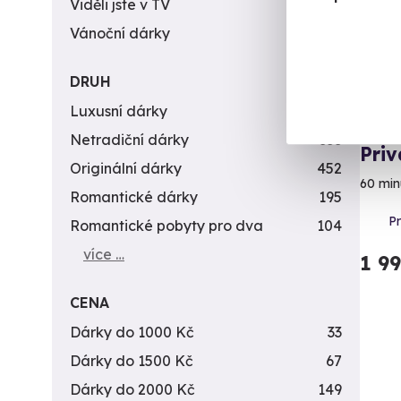
Viděli jste v TV
31
Vánoční dárky
311
DRUH
Luxusní dárky
142
Netradiční dárky
353
Priv
Originální dárky
452
60 min
Romantické dárky
195
P
Romantické pobyty pro dva
104
více …
1 9
CENA
Dárky do 1000 Kč
33
Dárky do 1500 Kč
67
Dárky do 2000 Kč
149