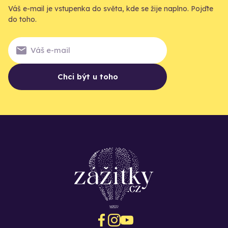
Váš e-mail je vstupenka do světa, kde se žije naplno. Pojďte
do toho.
Chci být u toho