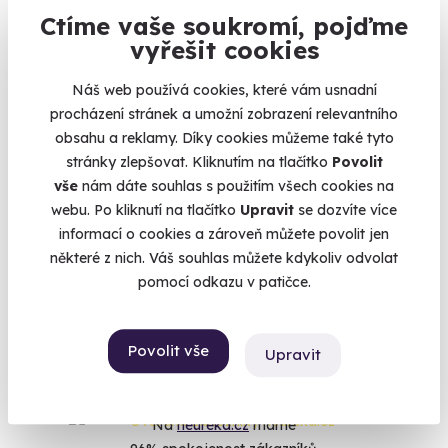
Ctíme vaše soukromí, pojďme
vyřešit cookies
9.5
(28)
Náš web používá cookies, které vám usnadní
Romantický pobyt v Treehousu
procházení stránek a umožní zobrazení relevantního
Místo, kde budete z verandy koukat ptákům do hnízda.
obsahu a reklamy. Díky cookies můžeme také tyto
stránky zlepšovat. Kliknutím na tlačítko
Povolit
Křižany (Liberec)
vše
nám dáte souhlas s použitím všech cookies na
5 590 Kč
webu. Po kliknutí na tlačítko
Upravit
se dozvíte více
5 290 Kč
informací o cookies a zároveň můžete povolit jen
některé z nich. Váš souhlas můžete kdykoliv odvolat
pomocí odkazu v patičce.
Zobrazit zážitky na mapě
Povolit vše
Upravit
Na
heureka.cz
máme