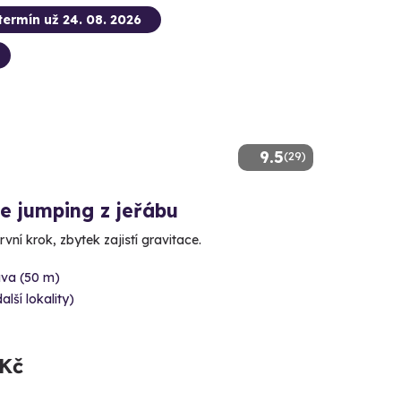
termín už 24. 08. 2026
9.5
(29)
e jumping z jeřábu
rvní krok, zbytek zajistí gravitace.
ava (50 m)
alší lokality)
 Kč