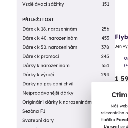
Vzdělávací zážitky
151
PŘILEŽITOST
Dárek k 18. narozeninám
256
Fly
Dárek k 40. narozeninám
453
Jen vy
Dárek k 50. narozeninám
378
Dárek k promoci
245
Os
(+
Dárky k narozeninám
551
Dárky k výročí
294
1 5
Dárky na poslední chvíli
450
Nejprodávanější dárky
56
Ctím
Originální dárky k narozeninám
422
Náš web 
Sezóna F1
4
relevantního 
tlačítko
Povol
Svatební dary
196
Upravit
se d