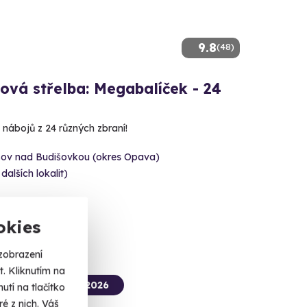
9.8
(48)
ová střelba: Megabalíček - 24
 nábojů z 24 různých zbraní!
šov nad Budišovkou (okres Opava)
 dalších lokalit)
 Kč
okies
zobrazení
. Kliknutím na
termín už 09. 08. 2026
tí na tlačítko
é z nich. Váš