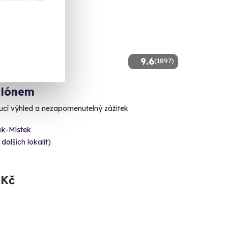
9.6
(1897)
alónem
cí výhled a nezapomenutelný zážitek
ek-Místek
 dalších lokalit)
 Kč