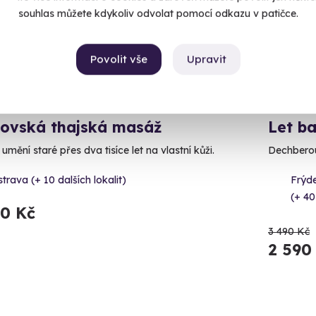
AKCE
souhlas můžete kdykoliv odvolat pomocí odkazu v patičce.
Povolit vše
Upravit
9.6
(112)
lovská thajská masáž
Let b
 umění staré přes dva tisíce let na vlastní kůži.
Dechberou
trava (+ 10 dalších lokalit)
Frýd
(+ 40
90 Kč
3 490 Kč
2 590