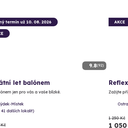
ný termín už 10. 08. 2026
AKCE
CE
9.8
(92)
átní let balónem
Refle
lónem jen pro vás a vaše blízké.
Zažijte p
rýdek-Místek
Ostra
 41 dalších lokalit)
1 250 Kč
1 050
 Kč