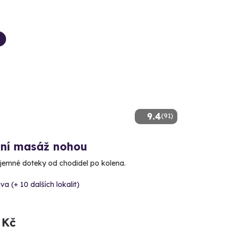
9.4
(91)
xní masáž nohou
říjemné doteky od chodidel po kolena.
va (+ 10 dalších lokalit)
 Kč