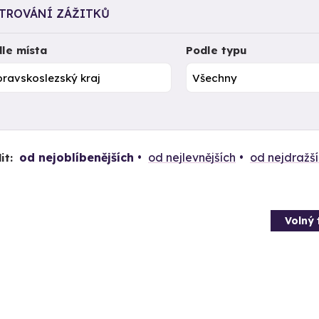
LTROVÁNÍ ZÁŽITKŮ
le místa
Podle typu
od nejoblíbenějších
od nejlevnějších
od nejdražš
it:
Volný 