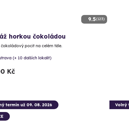
9.5
(123)
áž horkou čokoládou
e čokoládový pocit na celém těle.
trava (+ 10 dalších lokalit)
00 Kč
ný termín už 09. 08. 2026
Volný 
CE