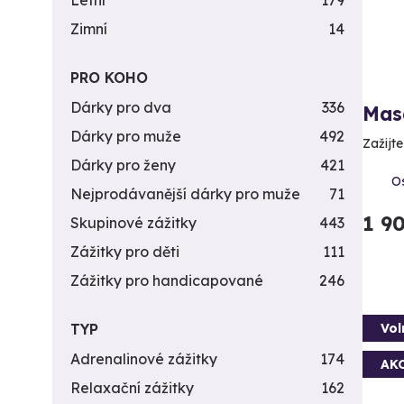
Letní
179
Zimní
14
PRO KOHO
Dárky pro dva
336
Mas
Dárky pro muže
492
Zažijt
Dárky pro ženy
421
Os
Nejprodávanější dárky pro muže
71
1 9
Skupinové zážitky
443
Zážitky pro děti
111
Zážitky pro handicapované
246
Vol
TYP
Adrenalinové zážitky
174
AK
Relaxační zážitky
162