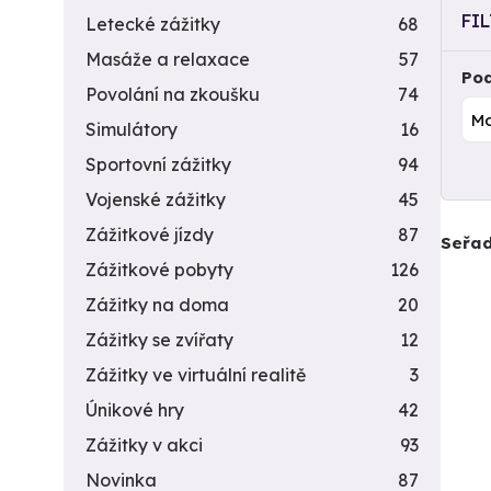
FI
Letecké zážitky
68
Masáže a relaxace
57
Pod
Povolání na zkoušku
74
Simulátory
16
Sportovní zážitky
94
Vojenské zážitky
45
Zážitkové jízdy
87
Seřad
Zážitkové pobyty
126
Zážitky na doma
20
Zážitky se zvířaty
12
Zážitky ve virtuální realitě
3
Únikové hry
42
Zážitky v akci
93
Novinka
87