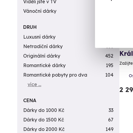
Viděli jste v TV
31
Vánoční dárky
311
DRUH
Luxusní dárky
142
Netradiční dárky
353
Krá
Originální dárky
452
Zažijte
Romantické dárky
195
Romantické pobyty pro dva
104
Os
více …
2 2
CENA
Dárky do 1000 Kč
33
Dárky do 1500 Kč
67
Dárky do 2000 Kč
149