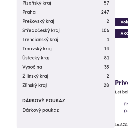
Plzeňský kraj
57
Praha
247
Prešovský kraj
2
Vol
Středočeský kraj
106
AK
Trenčianský kraj
1
Trnavský kraj
14
Ústecký kraj
81
Vysočina
35
Žilinský kraj
2
Priv
Zlínský kraj
28
Let ba
DÁRKOVÝ POUKAZ
F
Dárkový poukaz
(+
16 870