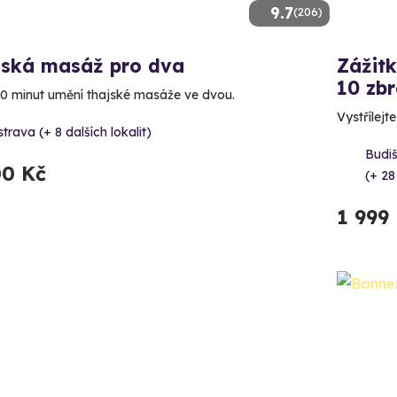
9.7
(206)
jská masáž pro dva
Zážitk
10 zbr
20 minut umění thajské masáže ve dvou.
Vystřílejt
trava (+ 8 dalších lokalit)
Budi
00 Kč
(+ 28
1 999