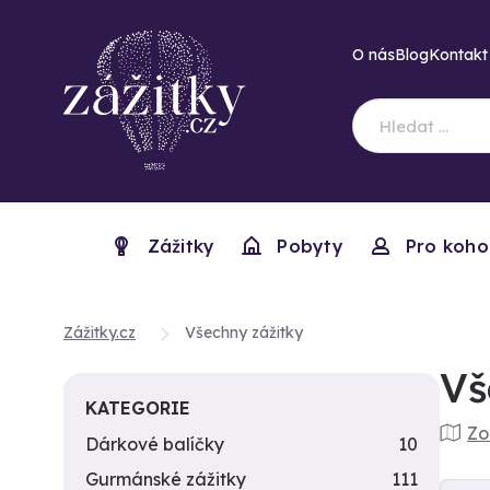
O nás
Blog
Kontakt
Zážitky
Pobyty
Pro koho
Zážitky.cz
Všechny zážitky
Vš
KATEGORIE
Zo
Dárkové balíčky
10
Gurmánské zážitky
111