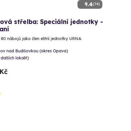
9.4
(74)
ová střelba: Speciální jednotky -
aní
e 80 nábojů jako člen elitní jednotky URNA.
šov nad Budišovkou (okres Opava)
 dalších lokalit)
 Kč