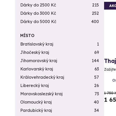
Dárky do 2500 Kč
215
AK
Dárky do 3000 Kč
252
Dárky do 5000 Kč
400
MÍSTO
Bratislavský kraj
1
Jihočeský kraj
69
Tha
Jihomoravský kraj
144
Karlovarský kraj
63
Zažijte
Královehradecký kraj
57
Os
Liberecký kraj
26
1 750 
Moravskoslezský kraj
73
1 6
Olomoucký kraj
40
Pardubický kraj
34