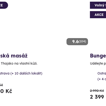
CE
Volný 
AKCE
9.6
(104)
jská masáž
Bunge
 Thajsko na vlastní kůži.
Udělejte p
trava (+ 10 dalších lokalit)
Ostr
(+ 4 d
Kč
50 Kč
2 990 Kč
2 399