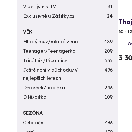
Viděli jste v TV
31
Exkluzivně u Zážitky.cz
24
Tha
VĚK
60 - 1
Mladý muž/mladá žena
489
Os
Teenager/Teenagerka
209
3 3
Třicátník/třicátnice
535
Ještě není v důchodu/V
496
nejlepších letech
Dědeček/babička
243
Dítě/dítko
109
SEZÓNA
Celoroční
433