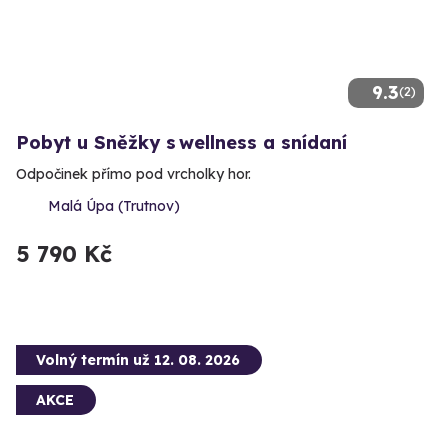
9.3
(2)
Pobyt u Sněžky s wellness a snídaní
Odpočinek přímo pod vrcholky hor.
Malá Úpa (Trutnov)
5 790 Kč
Volný termín už 12. 08. 2026
AKCE