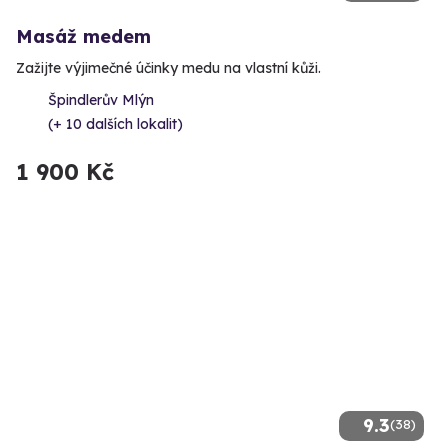
Masáž medem
Zažijte výjimečné účinky medu na vlastní kůži.
Špindlerův Mlýn
(+ 10 dalších lokalit)
1 900 Kč
9.3
(38)