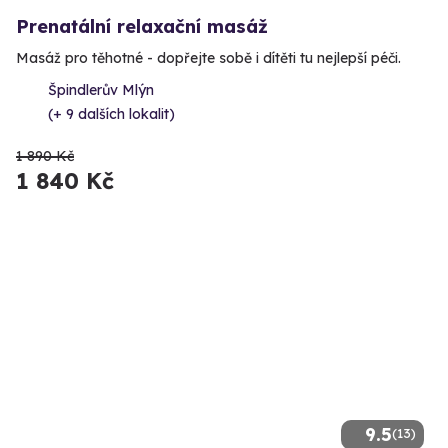
Prenatální relaxační masáž
Masáž pro těhotné - dopřejte sobě i dítěti tu nejlepší péči.
Špindlerův Mlýn
(+ 9 dalších lokalit)
1 890 Kč
1 840 Kč
9.5
(13)