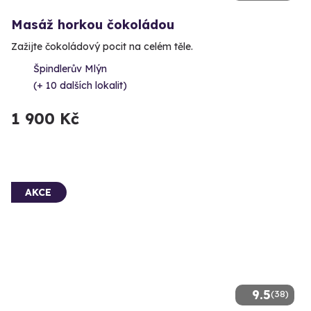
Masáž horkou čokoládou
Zažijte čokoládový pocit na celém těle.
Špindlerův Mlýn
(+ 10 dalších lokalit)
1 900 Kč
AKCE
9.5
(38)