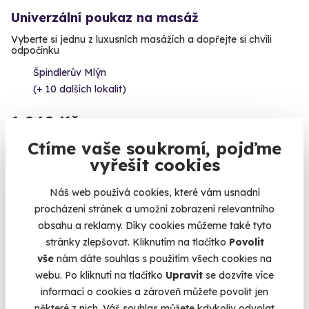
Univerzální poukaz na masáž
Vyberte si jednu z luxusních masážích a dopřejte si chvíli
odpočínku
Špindlerův Mlýn
(+ 10 dalších lokalit)
1 840 Kč
Ctíme vaše soukromí, pojďme
vyřešit cookies
Náš web používá cookies, které vám usnadní
procházení stránek a umožní zobrazení relevantního
obsahu a reklamy. Díky cookies můžeme také tyto
stránky zlepšovat. Kliknutím na tlačítko
Povolit
vše
nám dáte souhlas s použitím všech cookies na
webu. Po kliknutí na tlačítko
Upravit
se dozvíte více
informací o cookies a zároveň můžete povolit jen
9.6
(112)
některé z nich. Váš souhlas můžete kdykoliv odvolat