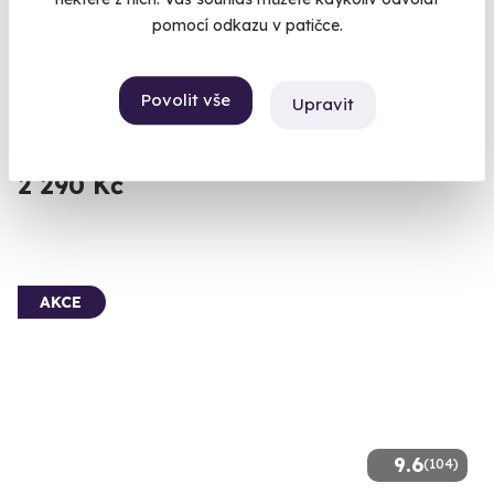
pomocí odkazu v patičce.
Královská thajská masáž
Zažijte umění staré přes dva tisíce let na vlastní kůži.
Povolit vše
Upravit
Špindlerův Mlýn
(+ 10 dalších lokalit)
2 290 Kč
AKCE
9.6
(104)