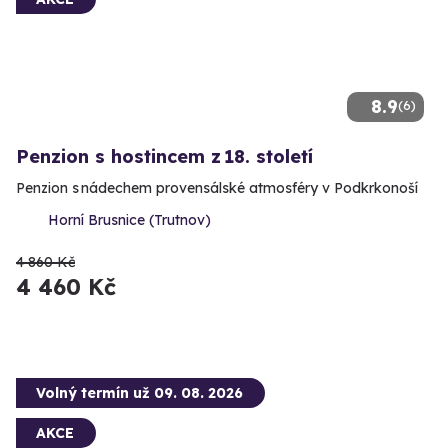
8.9
(6)
Penzion s hostincem z 18. století
Penzion s nádechem provensálské atmosféry v Podkrkonoší
Horní Brusnice (Trutnov)
4 860 Kč
4 460 Kč
Volný termín už 09. 08. 2026
AKCE