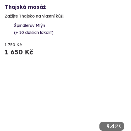
Thajská masáž
Zažijte Thajsko na vlastní kůži.
Špindlerův Mlýn
(+ 10 dalších lokalit)
1 750 Kč
1 650 Kč
9.4
(31)