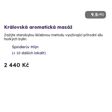
9.5
(45)
Královská aromatická masáž
Zažijte starobylou léčebnou metodu využívající přírodní sílu
horkých bylin.
Špindlerův Mlýn
(+ 10 dalších lokalit)
2 440 Kč