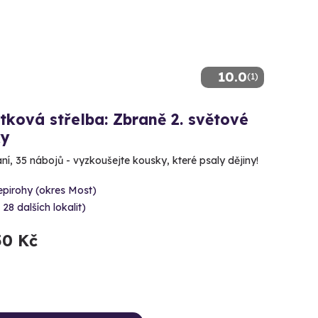
10.0
(1)
tková střelba: Zbraně 2. světové
ky
aní, 35 nábojů - vyzkoušejte kousky, které psaly dějiny!
epirohy (okres Most)
 28 dalších lokalit)
50 Kč