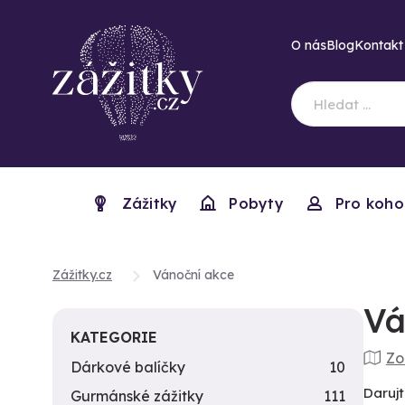
O nás
Blog
Kontakt
Zážitky
Pobyty
Pro koho
Zážitky.cz
Vánoční akce
Vá
KATEGORIE
Zo
Dárkové balíčky
10
Darujt
Gurmánské zážitky
111