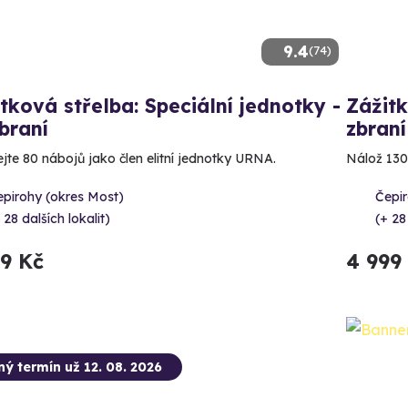
9.4
(74)
tková střelba: Speciální jednotky -
Zážitk
braní
zbraní
ejte 80 nábojů jako člen elitní jednotky URNA.
Nálož 130
epirohy (okres Most)
Čepir
 28 dalších lokalit)
(+ 28
99 Kč
4 999
ný termín už 12. 08. 2026