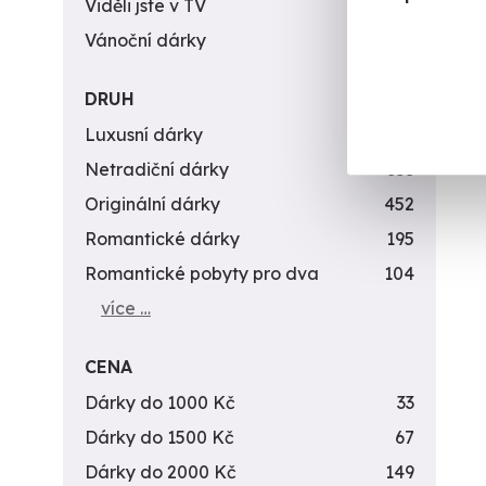
Viděli jste v TV
31
Vánoční dárky
311
DRUH
Luxusní dárky
142
Netradiční dárky
353
Originální dárky
452
Romantické dárky
195
Romantické pobyty pro dva
104
více …
CENA
Dárky do 1000 Kč
33
Dárky do 1500 Kč
67
Dárky do 2000 Kč
149