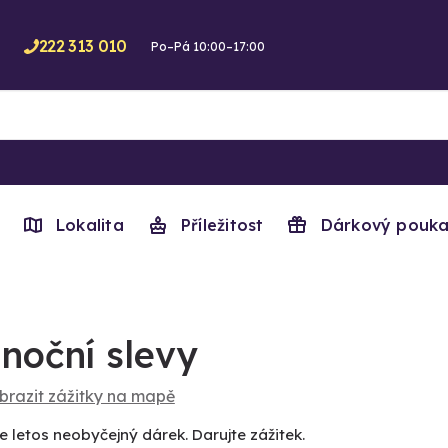
222 313 010
Po–Pá 10:00–17:00
Lokalita
Příležitost
Dárkový pouka
noční slevy
brazit zážitky na mapě
e letos neobyčejný dárek. Darujte zážitek.