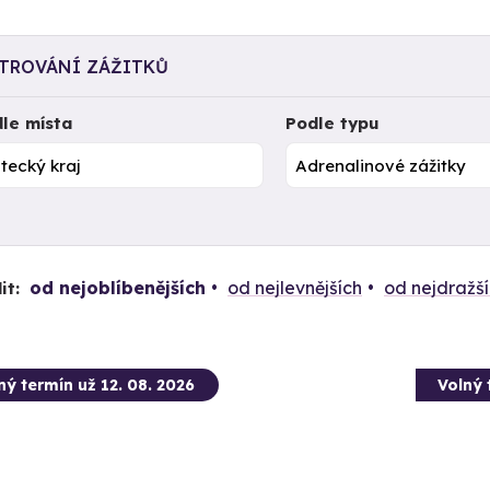
LTROVÁNÍ ZÁŽITKŮ
le místa
Podle typu
od nejoblíbenějších
od nejlevnějších
od nejdražš
it:
ný termín už 12. 08. 2026
Volný 