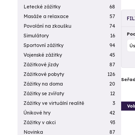
Letecké zážitky
68
Masáže a relaxace
57
FI
Povolání na zkoušku
74
Pod
Simulátory
16
Sportovní zážitky
94
Vojenské zážitky
45
Zážitkové jízdy
87
Zážitkové pobyty
126
Seřad
Zážitky na doma
20
Zážitky se zvířaty
12
Zážitky ve virtuální realitě
3
Vol
Únikové hry
42
Zážitky v akci
93
Novinka
87