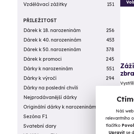
Vol
Vzdělávací zážitky
151
PŘILEŽITOST
Dárek k 18. narozeninám
256
Dárek k 40. narozeninám
453
Dárek k 50. narozeninám
378
Dárek k promoci
245
Záži
Dárky k narozeninám
551
zbra
Dárky k výročí
294
Vystříl
Dárky na poslední chvíli
450
Č
Nejprodávanější dárky
56
Ctím
(+
Originální dárky k narozeninám
422
Náš web 
3 9
Sezóna F1
4
relevantního 
tlačítko
Povol
Svatební dary
196
Upravit
se d