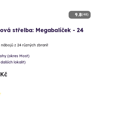
9.8
(48)
ová střelba: Megabalíček - 24
 nábojů z 24 různých zbraní!
ohy (okres Most)
 dalších lokalit)
 Kč