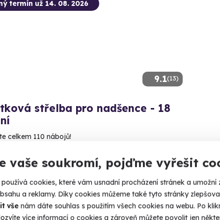
ný termín už 14. 08. 2026
9.1
(13)
tková střelba pro nadšence - 18
ní
íte celkem 110 nábojů!
epirohy (okres Most)
e vaše soukromí, pojďme vyřešit co
 28 dalších lokalit)
používá cookies, které vám usnadní procházení stránek a umožní 
99 Kč
obsahu a reklamy. Díky cookies můžeme také tyto stránky zlepšovat
it vše
nám dáte souhlas s použitím všech cookies na webu. Po kliknu
ozvíte více informací o cookies a zároveň můžete povolit jen někter