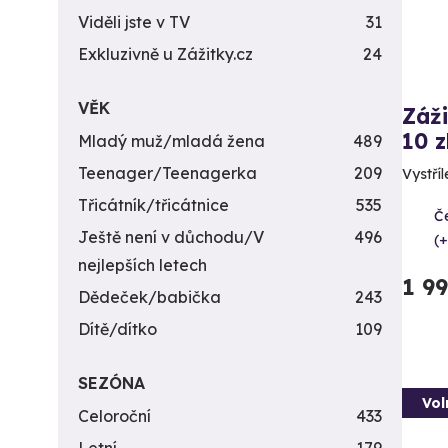
Viděli jste v TV
31
Exkluzivně u Zážitky.cz
24
VĚK
Záži
10 z
Mladý muž/mladá žena
489
Teenager/Teenagerka
209
Vystříl
Třicátník/třicátnice
535
Č
Ještě není v důchodu/V
496
(+
nejlepších letech
1 9
Dědeček/babička
243
Dítě/dítko
109
SEZÓNA
Vol
Celoroční
433