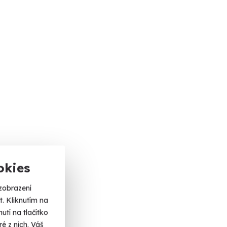
okies
zobrazení
. Kliknutím na
tí na tlačítko
é z nich. Váš