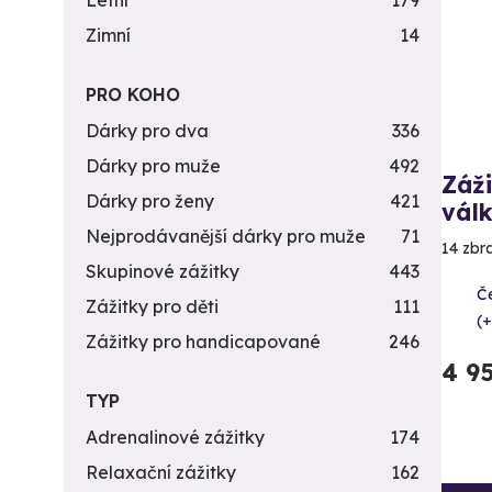
Letní
179
Zimní
14
PRO KOHO
Dárky pro dva
336
Dárky pro muže
492
Záži
Dárky pro ženy
421
vál
Nejprodávanější dárky pro muže
71
14 zbr
Skupinové zážitky
443
Č
Zážitky pro děti
111
(+
Zážitky pro handicapované
246
4 9
TYP
Adrenalinové zážitky
174
Relaxační zážitky
162