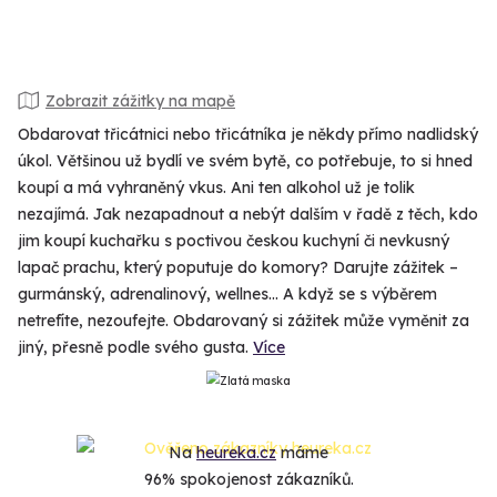
Zobrazit zážitky na mapě
Obdarovat třicátnici nebo třicátníka je někdy přímo nadlidský
úkol. Většinou už bydlí ve svém bytě, co potřebuje, to si hned
koupí a má vyhraněný vkus. Ani ten alkohol už je tolik
nezajímá. Jak nezapadnout a nebýt dalším v řadě z těch, kdo
jim koupí kuchařku s poctivou českou kuchyní či nevkusný
lapač prachu, který poputuje do komory? Darujte zážitek –
gurmánský, adrenalinový, wellnes... A když se s výběrem
netrefíte, nezoufejte. Obdarovaný si zážitek může vyměnit za
jiný, přesně podle svého gusta.
Více
Na
heureka.cz
máme
96% spokojenost zákazníků.