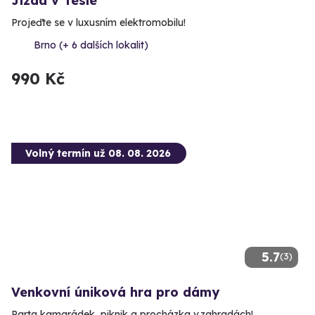
Jízda v Tesle
Projeďte se v luxusním elektromobilu!
Brno (+ 6 dalších lokalit)
990 Kč
Volný termín už 08. 08. 2026
5.7
(3)
Venkovní úniková hra pro dámy
Parta kamarádek, piknik a procházka v zahradách!