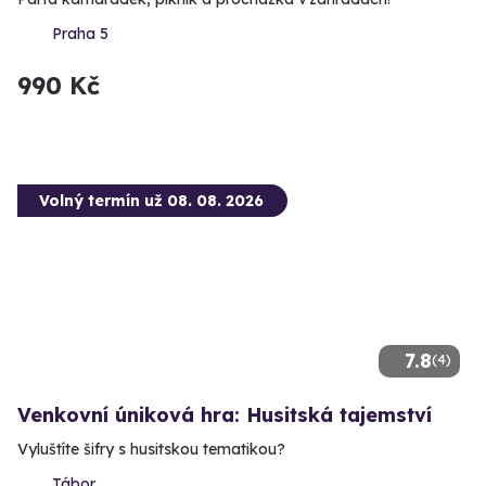
Praha 5
990 Kč
Volný termín už 08. 08. 2026
7.8
(4)
Venkovní úniková hra: Husitská tajemství
Vyluštíte šifry s husitskou tematikou?
Tábor