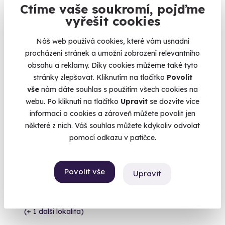
Ctíme vaše soukromí, pojďme
990 Kč
vyřešit cookies
Náš web používá cookies, které vám usnadní
procházení stránek a umožní zobrazení relevantního
obsahu a reklamy. Díky cookies můžeme také tyto
Volný termín už 08. 08. 2026
stránky zlepšovat. Kliknutím na tlačítko
Povolit
vše
nám dáte souhlas s použitím všech cookies na
webu. Po kliknutí na tlačítko
Upravit
se dozvíte více
informací o cookies a zároveň můžete povolit jen
některé z nich. Váš souhlas můžete kdykoliv odvolat
pomocí odkazu v patičce.
8.2
(10)
Venkovní cyklistická úniková hra
Povolit vše
Upravit
Objevujte Třeboňsko na kole!
Lipno nad Vltavou
(+ 1 další lokalita)