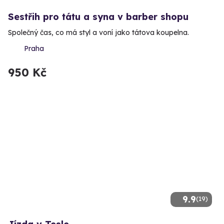
Sestřih pro tátu a syna v barber shopu
Společný čas, co má styl a voní jako tátova koupelna.
Praha
950 Kč
9.9
(19)