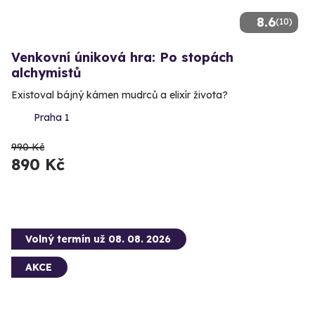
8.6
(10)
Venkovní úniková hra: Po stopách
alchymistů
Existoval bájný kámen mudrců a elixír života?
Praha 1
990 Kč
890 Kč
Volný termín už 08. 08. 2026
AKCE