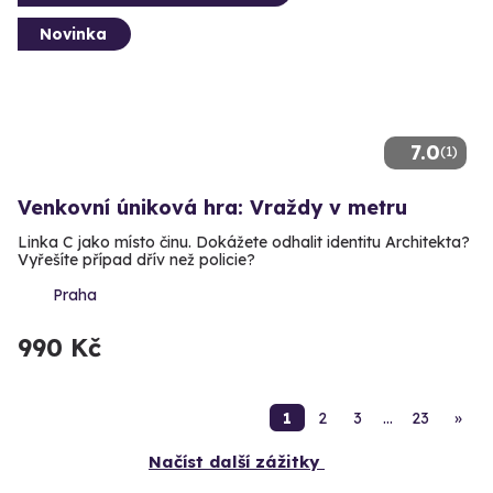
Novinka
7.0
(1)
Venkovní úniková hra: Vraždy v metru
Linka C jako místo činu. Dokážete odhalit identitu Architekta?
Vyřešíte případ dřív než policie?
Praha
990 Kč
1
2
3
…
23
»
Načíst další zážitky