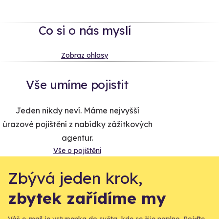
Co si o nás myslí
Zobraz ohlasy
Vše umíme pojistit
Jeden nikdy neví. Máme nejvyšší
úrazové pojištění z nabídky zážitkových
agentur.
Vše o pojištění
Zbývá jeden krok,
zbytek zařídíme my
Váš e-mail je vstupenka do světa, kde se žije naplno. Pojďte