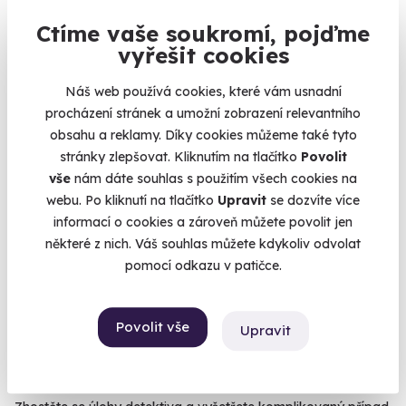
Lipno nad Vltavou
Ctíme vaše soukromí, pojďme
(+ 1 další lokalita)
vyřešit cookies
990 Kč
Náš web používá cookies, které vám usnadní
procházení stránek a umožní zobrazení relevantního
obsahu a reklamy. Díky cookies můžeme také tyto
stránky zlepšovat. Kliknutím na tlačítko
Povolit
vše
nám dáte souhlas s použitím všech cookies na
Volný termín už 07. 08. 2026
webu. Po kliknutí na tlačítko
Upravit
se dozvíte více
informací o cookies a zároveň můžete povolit jen
některé z nich. Váš souhlas můžete kdykoliv odvolat
pomocí odkazu v patičce.
7.8
(4)
Povolit vše
Upravit
Venkovní úniková hra: Skandinávská
kriminálka