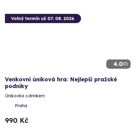
Volný termín už 07. 08. 2026
4.0
(5)
Venkovní úniková hra: Nejlepší pražské
podniky
Únikovka s drinkem
Praha
990 Kč