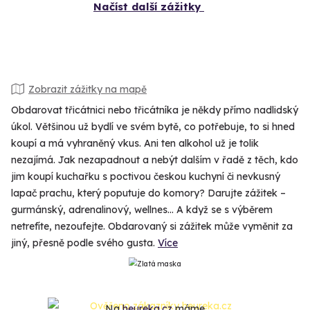
Načíst další zážitky
Zobrazit zážitky na mapě
Obdarovat třicátnici nebo třicátníka je někdy přímo nadlidský
úkol. Většinou už bydlí ve svém bytě, co potřebuje, to si hned
koupí a má vyhraněný vkus. Ani ten alkohol už je tolik
nezajímá. Jak nezapadnout a nebýt dalším v řadě z těch, kdo
jim koupí kuchařku s poctivou českou kuchyní či nevkusný
lapač prachu, který poputuje do komory? Darujte zážitek –
gurmánský, adrenalinový, wellnes... A když se s výběrem
netrefíte, nezoufejte. Obdarovaný si zážitek může vyměnit za
jiný, přesně podle svého gusta.
Více
Na
heureka.cz
máme