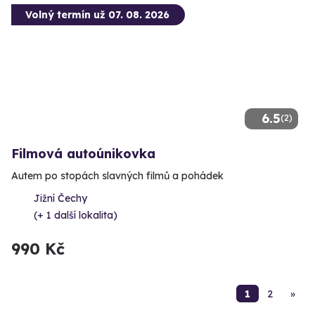
Volný termín už 07. 08. 2026
6.5
(2)
Filmová autoúnikovka
Autem po stopách slavných filmů a pohádek
Jižní Čechy
(+ 1 další lokalita)
990 Kč
1
2
»