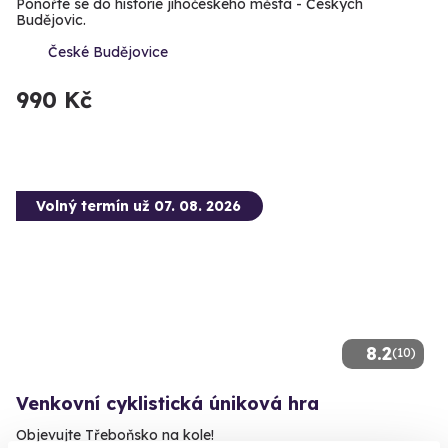
Ponořte se do historie jihočeského města - Českých
Budějovic.
České Budějovice
990 Kč
Volný termín už 07. 08. 2026
8.2
(10)
Venkovní cyklistická úniková hra
Objevujte Třeboňsko na kole!