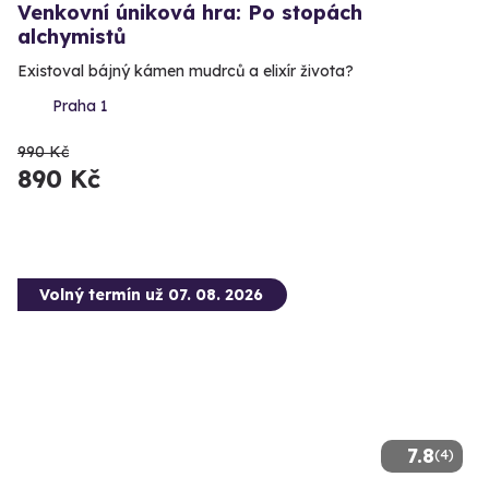
Venkovní úniková hra: Po stopách
alchymistů
Existoval bájný kámen mudrců a elixír života?
Praha 1
990 Kč
890 Kč
Volný termín už 07. 08. 2026
7.8
(4)