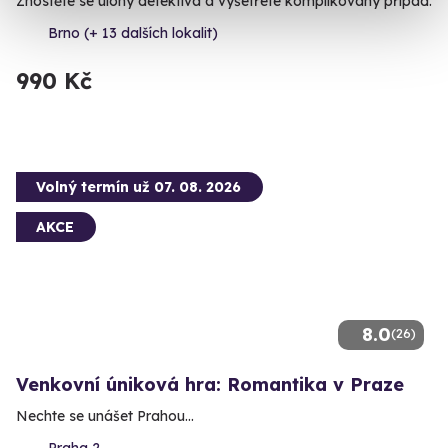
Zhostěte se úlohy detektiva a vyšetřete komplikovaný případ.
Brno (+ 13 dalších lokalit)
990 Kč
Volný termín už 07. 08. 2026
AKCE
8.0
(26)
Venkovní úniková hra: Romantika v Praze
Nechte se unášet Prahou...
Praha 2