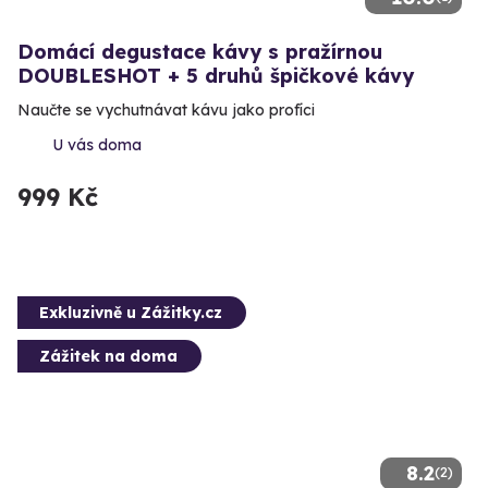
Domácí degustace kávy s pražírnou
DOUBLESHOT + 5 druhů špičkové kávy
Naučte se vychutnávat kávu jako profíci
U vás doma
999 Kč
Exkluzivně u Zážitky.cz
Zážitek na doma
8.2
(2)