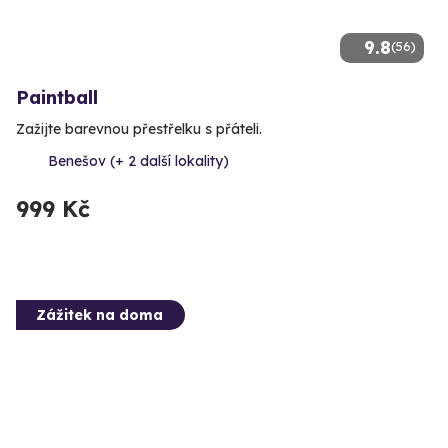
9.8
(56)
Paintball
Zažijte barevnou přestřelku s přáteli.
Benešov (+ 2 další lokality)
999 Kč
Zážitek na doma