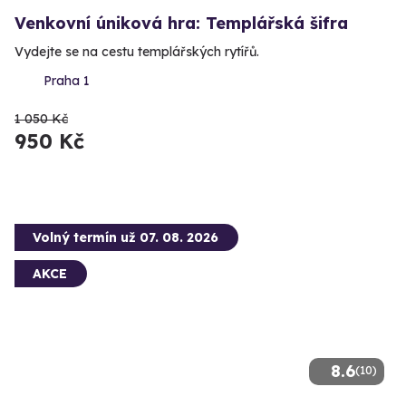
Venkovní úniková hra: Templářská šifra
Vydejte se na cestu templářských rytířů.
Praha 1
1 050 Kč
950 Kč
Volný termín už 07. 08. 2026
AKCE
8.6
(10)