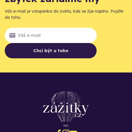
Váš e-mail je vstupenka do světa, kde se žije naplno. Pojďte
do toho.
Chci být u toho