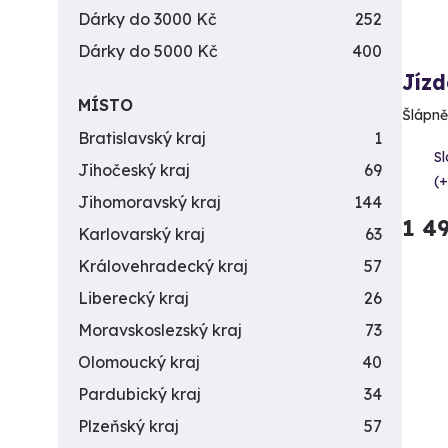
Dárky do 3000 Kč
252
Dárky do 5000 Kč
400
Jízd
MÍSTO
Šlápně
Bratislavský kraj
1
S
Jihočeský kraj
69
(+
Jihomoravský kraj
144
1 4
Karlovarský kraj
63
Královehradecký kraj
57
Liberecký kraj
26
Moravskoslezský kraj
73
Olomoucký kraj
40
Pardubický kraj
34
Plzeňský kraj
57