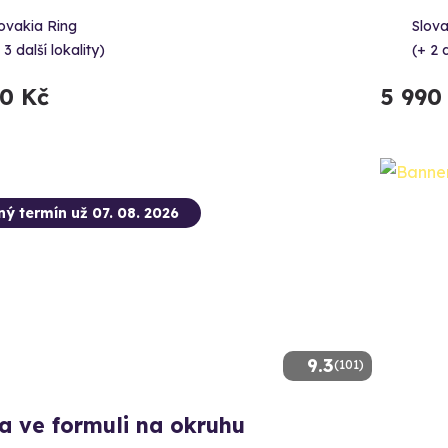
ovakia Ring
Slova
 3 další lokality)
(+ 2 d
90 Kč
5 990
ný termín už 07. 08. 2026
9.3
(101)
a ve formuli na okruhu