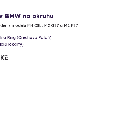
 v BMW na okruhu
eden z modelů M4 CSL, M2 G87 a M2 F87
kia Ring (Orechová Potôň)
alší lokality)
 Kč