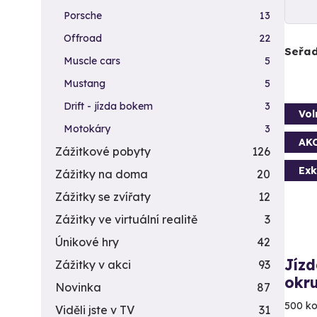
Porsche
13
Offroad
22
Seřad
Muscle cars
5
Mustang
5
Drift - jízda bokem
3
Vol
Motokáry
3
AK
Zážitkové pobyty
126
Exk
Zážitky na doma
20
Zážitky se zvířaty
12
Zážitky ve virtuální realitě
3
Únikové hry
42
Jízd
Zážitky v akci
93
okr
Novinka
87
500 ko
Viděli jste v TV
31