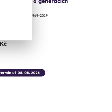
na okruhu v 6 generacích
he 911
te jeden z ročníků 1969-2019
kia Ring
alší lokality)
 Kč
termín už 08. 08. 2026