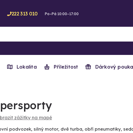
222 313 010
Po–Pá 10:00–17:00
Lokalita
Příležitost
Dárkový pouka
persporty
brazit zážitky na mapě
ovní podvozek, silný motor, dvě turba, obří pneumatiky, sed