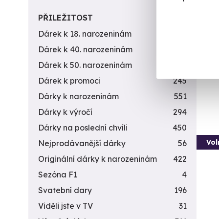
Jízd
PŘILEŽITOST
Porsch
Dárek k 18. narozeninám
256
S
Dárek k 40. narozeninám
453
(+
Dárek k 50. narozeninám
378
1 9
Dárek k promoci
245
Dárky k narozeninám
551
Dárky k výročí
294
Dárky na poslední chvíli
450
Vol
Nejprodávanější dárky
56
Originální dárky k narozeninám
422
Sezóna F1
4
Svatební dary
196
Viděli jste v TV
31