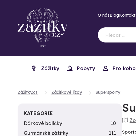
O nás
Blog
Kontakt
Zážitky
Pobyty
Pro koho
Zážitky.cz
Zážitkové jízdy
Supersporty
Su
KATEGORIE
Zo
Dárkové balíčky
10
Sport
Gurmánské zážitky
111