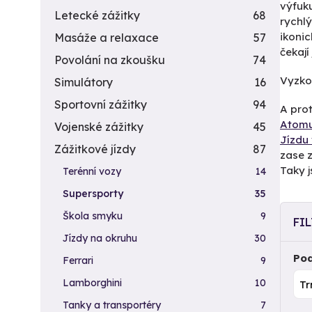
výfuku
Letecké zážitky
68
rychl
ikoni
Masáže a relaxace
57
čekají
Povolání na zkoušku
74
Vyzkou
Simulátory
16
Sportovní zážitky
94
A prot
Atomu
Vojenské zážitky
45
Jízdu
Zážitkové jízdy
87
zase z
Taky j
Terénní vozy
14
Supersporty
35
Škola smyku
9
FI
Jízdy na okruhu
30
Pod
Ferrari
9
Lamborghini
10
Tanky a transportéry
7