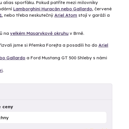
u alias sporťáku. Pokud patříte mezi milovníky
ndární
Lamborghini Huracán nebo Gallardo
, červené
1
, nebo třeba neskutečný
Ariel Atom
stojí v garáži a
zů na
velkém Masarykově okruhu
v Brně.
zvali jsme si Přemka Forejta a posadili ho do
Ariel
bo Gallardo
a Ford Mustang GT 500 Shleby s námi
ri
.
e ceny