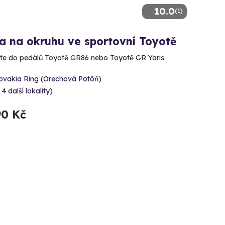
10.0
(1)
a na okruhu ve sportovní Toyotě
te do pedálů Toyotě GR86 nebo Toyotě GR Yaris
lovakia Ring (Orechová Potôň)
 4 další lokality)
90 Kč