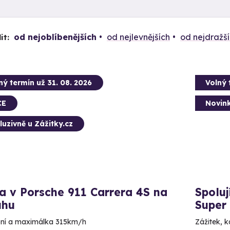
od nejoblíbenějších
od nejlevnějších
od nejdražš
it:
ný termín už 31. 08. 2026
Volný 
CE
Novin
luzivně u Zážitky.cz
a v Porsche 911 Carrera 4S na
Spolu
uhu
Super
ní a maximálka 315km/h
Zážitek, k