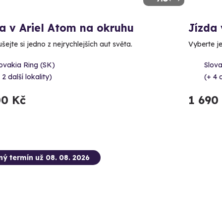
a v Ariel Atom na okruhu
Jízda
ejte si jedno z nejrychlejších aut světa.
Vyberte j
ovakia Ring (SK)
Slova
 2 další lokality)
(+ 4 d
00 Kč
1 690
ný termín už 08. 08. 2026