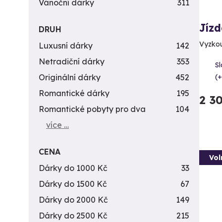
Vánoční dárky
311
Jízd
DRUH
Vyzkouš
Luxusní dárky
142
Netradiční dárky
353
Sl
(+
Originální dárky
452
Romantické dárky
195
2 3
Romantické pobyty pro dva
104
více …
CENA
Vol
Dárky do 1000 Kč
33
Dárky do 1500 Kč
67
Dárky do 2000 Kč
149
Dárky do 2500 Kč
215