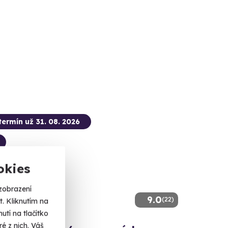
termín už 31. 08. 2026
okies
zobrazení
9.0
(22)
. Kliknutím na
tí na tlačítko
é z nich. Váš