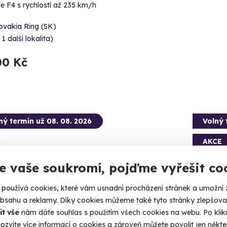
e F4 s rychlostí až 235 km/h
ovakia Ring (SK)
 1 další lokalita)
00 Kč
ný termín už 08. 08. 2026
Volný 
AKCE
e vaše soukromí, pojďme vyřešit co
používá cookies, které vám usnadní procházení stránek a umožní 
8.7
(11)
obsahu a reklamy. Díky cookies můžeme také tyto stránky zlepšovat
it vše
nám dáte souhlas s použitím všech cookies na webu. Po kliknu
ozvíte více informací o cookies a zároveň můžete povolit jen někter