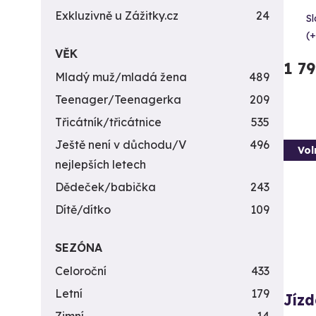
Exkluzivně u Zážitky.cz
24
Sl
(+
VĚK
1 7
Mladý muž/mladá žena
489
Teenager/Teenagerka
209
Třicátník/třicátnice
535
Ještě není v důchodu/V
496
Vol
nejlepších letech
Dědeček/babička
243
Dítě/dítko
109
SEZÓNA
Celoroční
433
Letní
179
Jízd