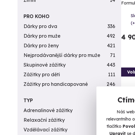
Zimní
14
Formul
Sl
PRO KOHO
(+
Dárky pro dva
336
Dárky pro muže
492
4 9
Dárky pro ženy
421
Nejprodávanější dárky pro muže
71
Skupinové zážitky
443
Vol
Zážitky pro děti
111
Zážitky pro handicapované
246
Ctím
TYP
Adrenalinové zážitky
174
Náš web 
relevantního 
Relaxační zážitky
162
tlačítko
Povol
Vzdělávací zážitky
151
Upravit
se d