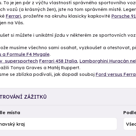
. To je jen pár z výčtu vlastností správného sportovního voz
ých vozů (a krásných žen), jste na tom správném místě. Lege
cké
Ferrari
, prožeňte na okruhu klasicky kapkovité
Porsche 91
 jen na Vás.
šet si můžete i unikátní jízdu v některém ze sportovních vo
ože musíme všechno sami osahat, vyzkoušet a otestovat, při
 a Formule F4 Mygale
.
 v supersportech
Ferrari 458 Italia
,
Lamborghini Huracán ne
ažili Tonya Graves a Matěj Ruppert.
sme se zblízka podívali, jak dopadl souboj
Ford versus Ferra
LTROVÁNÍ ZÁŽITKŮ
le místa
Podl