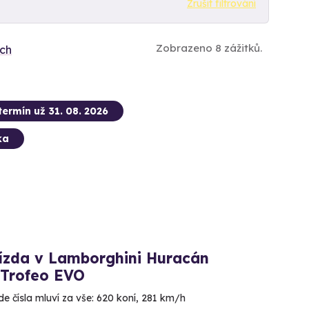
Zrušit filtrování
Zobrazeno 8 zážitků.
ích
termín už 31. 08. 2026
ka
jízda v Lamborghini Huracán
 Trofeo EVO
de čísla mluví za vše: 620 koní, 281 km/h