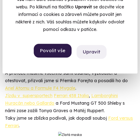
sporťáku. Pokud patříte mezi milovníky rychlých vozů (a
webu. Po kliknutí na tlačítko
Upravit
se dozvíte více
krásných žen), jste na tom správném místě. Legendární
informací o cookies a zároveň můžete povolit jen
Lamborghini Huracán nebo Gallardo
, červené ikonické
některé z nich. Váš souhlas můžete kdykoliv odvolat
Ferrari
, prožeňte na okruhu klasicky kapkovité
Porsche 911
,
pomocí odkazu v patičce.
nebo třeba neskutečný
Ariel Atom
stojí v garáži a čekají jen
na Vás.
Povolit vše
Upravit
Vyzkoušet si můžete i unikátní jízdu v některém ze sportovních
vozů na
velkém Masarykově okruhu
v Brně.
A protože musíme všechno sami osahat, vyzkoušet a
otestovat, přizvali jsme si Přemka Forejta a posadili ho do
Ariel Atomu a Formule F4 Mygale
.
Jízdu v supersportech
Ferrari 458 Italia
,
Lamborghini
Huracán nebo Gallardo
a Ford Mustang GT 500 Shleby s
námi zase zažili Tonya Graves a Matěj Ruppert.
Taky jsme se zblízka podívali, jak dopadl souboj
Ford versus
Ferrari
.