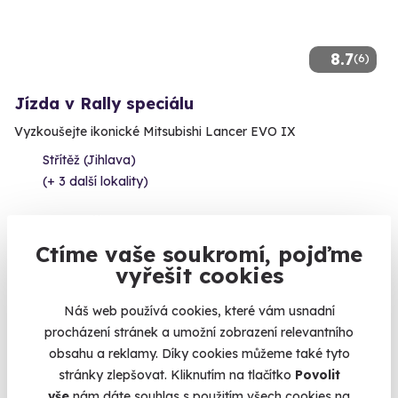
8.7
(6)
Jízda v Rally speciálu
Vyzkoušejte ikonické Mitsubishi Lancer EVO IX
Střítěž (Jihlava)
(+ 3 další lokality)
2 490 Kč
Ctíme vaše soukromí, pojďme
vyřešit cookies
Náš web používá cookies, které vám usnadní
Zobrazit zážitky na mapě
procházení stránek a umožní zobrazení relevantního
Sportovní podvozek, silný motor, dvě turba, obří pneumatiky,
obsahu a reklamy. Díky cookies můžeme také tyto
sedadla Recaro, ztmavená skla nebo brutální zvuk výfuku. To
stránky zlepšovat. Kliknutím na tlačítko
Povolit
je jen pár z výčtu vlastností správného sportovního vozu alias
vše
nám dáte souhlas s použitím všech cookies na