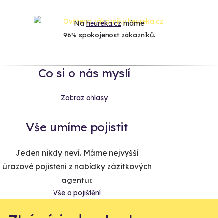
Na
heureka.cz
máme
96% spokojenost zákazníků.
Co si o nás myslí
Zobraz ohlasy
Vše umíme pojistit
Jeden nikdy neví. Máme nejvyšší
úrazové pojištění z nabídky zážitkových
agentur.
Vše o pojištění