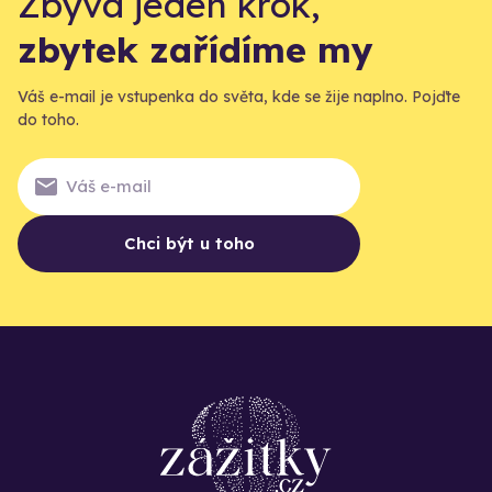
Zbývá jeden krok,
zbytek zařídíme my
Váš e-mail je vstupenka do světa, kde se žije naplno. Pojďte
do toho.
Chci být u toho