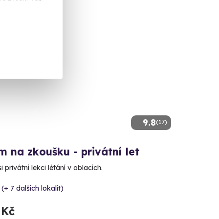
učujeme
9.8
(17)
m na zkoušku - privátní let
 privátní lekci létání v oblacích.
 (+ 7 dalších lokalit)
 Kč