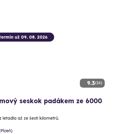
termín už 09. 08. 2026
9.3
(16)
mový seskok padákem ze 6000
 letadla až ze šesti kilometrů.
(Plzeň)