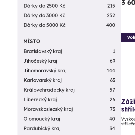
3 6
Dárky do 2500 Kč
215
Dárky do 3000 Kč
252
Dárky do 5000 Kč
400
Vol
MÍSTO
Bratislavský kraj
1
Jihočeský kraj
69
Jihomoravský kraj
144
Karlovarský kraj
63
Královehradecký kraj
57
Liberecký kraj
26
Záži
stří
Moravskoslezský kraj
73
Olomoucký kraj
40
Vyzkou
stříleč
Pardubický kraj
34