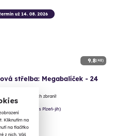
termín už 14. 08. 2026
9.8
(48)
ová střelba: Megabalíček - 24
 nábojů z 24 různých zbraní!
okies
 - Radkovice (okres Plzeň-jih)
zobrazení
 dalších lokalit)
. Kliknutím na
tí na tlačítko
 Kč
é z nich. Váš