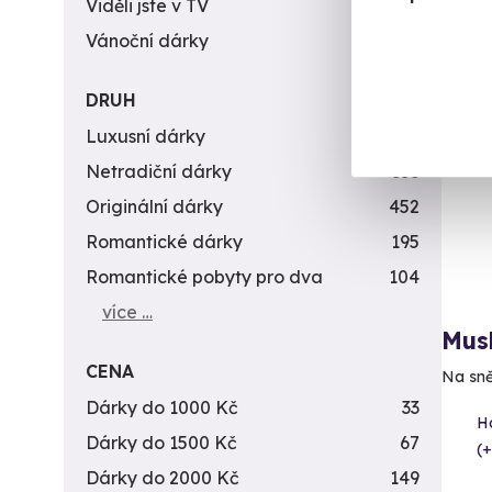
Viděli jste v TV
31
Vánoční dárky
311
DRUH
Luxusní dárky
142
Netradiční dárky
353
Originální dárky
452
Romantické dárky
195
Romantické pobyty pro dva
104
více …
Mush
CENA
Na sně
Dárky do 1000 Kč
33
H
Dárky do 1500 Kč
67
(+
Dárky do 2000 Kč
149