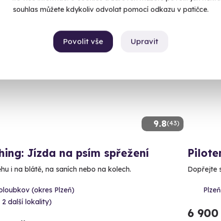
souhlas můžete kdykoliv odvolat pomocí odkazu v patičce.
Povolit vše
Upravit
Dopor
9.8
(43)
ing: Jízda na psím spřežení
Pilote
hu i na blátě, na saních nebo na kolech.
Dopřejte si
oloubkov (okres Plzeň)
Plzeň
 2 další lokality)
6 900