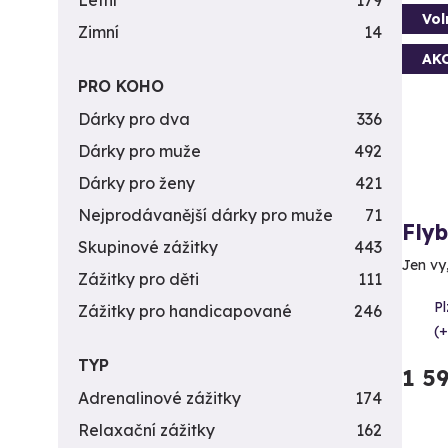
Letní
179
Vol
Zimní
14
AK
PRO KOHO
Dárky pro dva
336
Dárky pro muže
492
Dárky pro ženy
421
Nejprodávanější dárky pro muže
71
Fly
Skupinové zážitky
443
Jen vy
Zážitky pro děti
111
Pl
Zážitky pro handicapované
246
(+
TYP
1 5
Adrenalinové zážitky
174
Relaxační zážitky
162