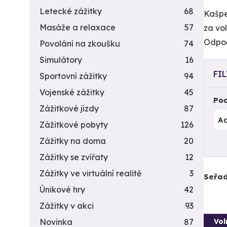
Letecké zážitky
68
Kašpe
Masáže a relaxace
57
za vo
Odpoč
Povolání na zkoušku
74
Simulátory
16
FI
Sportovní zážitky
94
Vojenské zážitky
45
Pod
Zážitkové jízdy
87
Zážitkové pobyty
126
Zážitky na doma
20
Zážitky se zvířaty
12
Zážitky ve virtuální realitě
3
Seřad
Únikové hry
42
Zážitky v akci
93
Vol
Novinka
87