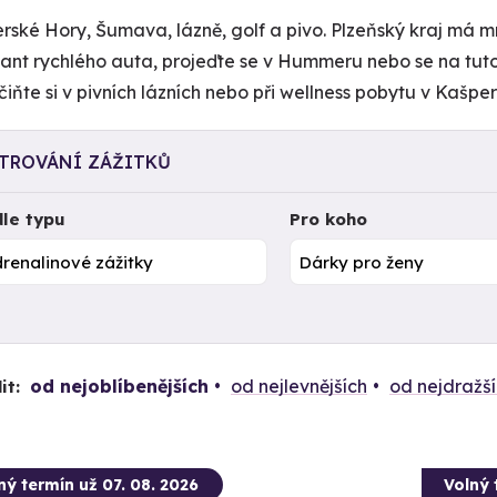
rské Hory, Šumava, lázně, golf a pivo. Plzeňský kraj má m
lant rychlého auta, projeďte se v Hummeru nebo se na tuto
iňte si v pivních lázních nebo při wellness pobytu v Kašp
LTROVÁNÍ ZÁŽITKŮ
le typu
Pro koho
od nejoblíbenějších
od nejlevnějších
od nejdražš
it:
ný termín už 07. 08. 2026
Volný 