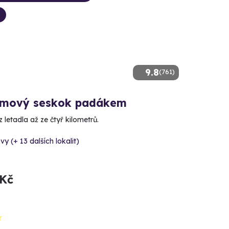
9.8
(761)
mový seskok padákem
 letadla až ze čtyř kilometrů.
vy (+ 13 dalších lokalit)
 Kč