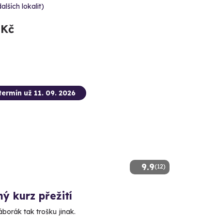
dalších lokalit)
 Kč
termín už 11. 09. 2026
9.9
(12)
ý kurz přežití
borák tak trošku jinak.