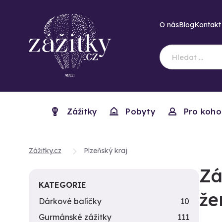
O nás
Blog
Kontakt
Zážitky
Pobyty
Pro koho
Zážitky.cz
Plzeňský kraj
Zá
KATEGORIE
že
Dárkové balíčky
10
Gurmánské zážitky
111