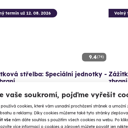
ný termín už 12. 08. 2026
Volný 
9.4
(74)
tková střelba: Speciální jednotky -
Zážitk
braní
zbraní
ejte 80 nábojů jako člen elitní jednotky URNA.
Nálož 130
e vaše soukromí, pojďme vyřešit co
čín - Radkovice (okres Plzeň-jih)
Mečín
používá cookies, které vám usnadní procházení stránek a umožní 
 28 dalších lokalit)
(+ 28
obsahu a reklamy. Díky cookies můžeme také tyto stránky zlepšovat
it vše
nám dáte souhlas s použitím všech cookies na webu. Po kliknu
99 Kč
4 999
ozvíte více informací o cookies a zároveň můžete povolit jen někter