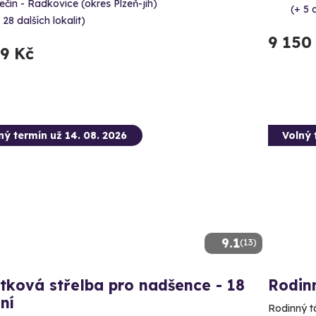
čín - Radkovice (okres Plzeň-jih)
(+ 5 
 28 dalších lokalit)
9 150
99 Kč
ný termín už 14. 08. 2026
Volný 
9.1
(13)
tková střelba pro nadšence - 18
Rodinn
ní
Rodinný tá