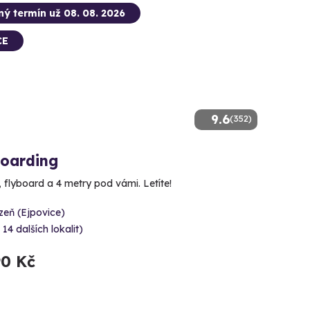
ný termín už 08. 08. 2026
CE
9.6
(352)
boarding
, flyboard a 4 metry pod vámi. Letíte!
zeň (Ejpovice)
 14 dalších lokalit)
90 Kč