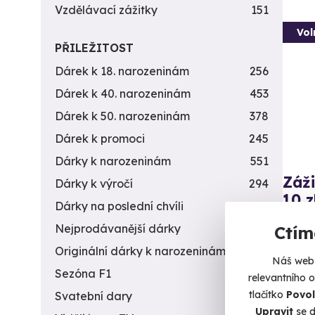
Vzdělávací zážitky
151
Vol
PŘILEŽITOST
Dárek k 18. narozeninám
256
Dárek k 40. narozeninám
453
Dárek k 50. narozeninám
378
Dárek k promoci
245
Dárky k narozeninám
551
Záži
Dárky k výročí
294
10 z
Dárky na poslední chvíli
450
Vystříl
Nejprodávanější dárky
56
Ctím
Originální dárky k narozeninám
422
Me
Náš web 
(+
Sezóna F1
4
relevantního 
tlačítko
Povol
Svatební dary
196
1 9
Upravit
se d