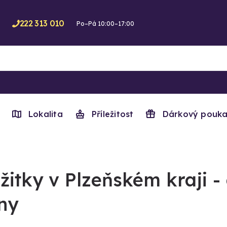
222 313 010
Po–Pá 10:00–17:00
Lokalita
Příležitost
Dárkový pouka
žitky v Plzeňském kraji -
ny