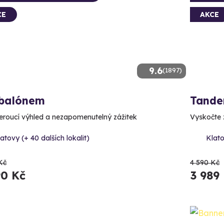
CE
AKCE
9.6
(1897)
 balónem
Tande
roucí výhled a nezapomenutelný zážitek
Vyskočte z
atovy (+ 40 dalších lokalit)
Klato
Kč
4 590 Kč
90 Kč
3 989