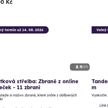
00 Kč
ný termín už 14. 08. 2026
Volný 
8.9
(17)
tková střelba: Zbraně z online
Tande
leček - 11 zbraní
m
šejte si naživo zbraně, které znáte z oblíbených
Vyskočte z
ek!
Líně 