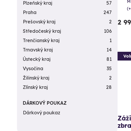
Me
Plzeňský kraj
57
(+
Praha
247
2 9
Prešovský kraj
2
Středočeský kraj
106
Trenčianský kraj
1
Trnavský kraj
14
Vol
Ústecký kraj
81
Vysočina
35
Žilinský kraj
2
Zlínský kraj
28
DÁRKOVÝ POUKAZ
Dárkový poukaz
Záži
zbra