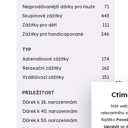
Nejprodávanější dárky pro muže
71
Skupinové zážitky
443
Zážitky pro děti
111
Zážitky pro handicapované
246
TYP
Adrenalinové zážitky
174
Relaxační zážitky
162
Vzdělávací zážitky
151
Pil
PŘILEŽITOST
Ctím
Zkuste 
Dárek k 18. narozeninám
256
P
Náš web 
Dárek k 40. narozeninám
453
(+
relevantního 
tlačítko
Povol
Dárek k 50. narozeninám
378
3 9
Upravit
se d