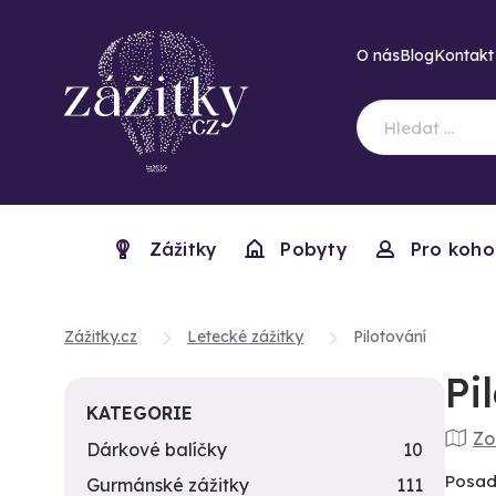
O nás
Blog
Kontakt
Zážitky
Pobyty
Pro koho
Zážitky.cz
Letecké zážitky
Pilotování
Pi
KATEGORIE
Zo
Dárkové balíčky
10
Posadi
Gurmánské zážitky
111