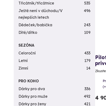
Třicátník/třicátnice
535
Ještě není v důchodu/V
496
nejlepších letech
Dědeček/babička
243
Dítě/dítko
109
SEZÓNA
Celoroční
433
Pilo
Letní
179
priv
Zimní
14
Zkuste 
PRO KOHO
P
(+
Dárky pro dva
336
Dárky pro muže
492
4 9
Dárky pro ženy
421