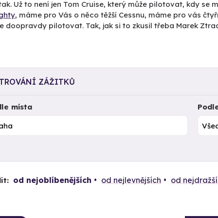
ak. Už to není jen Tom Cruise, který může pilotovat, kdy se
ighty
, máme pro Vás o něco těžší Cessnu, máme pro vás čty
 doopravdy pilotovat. Tak, jak si to zkusil třeba Marek Ztra
LTROVÁNÍ ZÁŽITKŮ
le místa
Podl
od nejoblíbenějších
od nejlevnějších
od nejdražš
it: