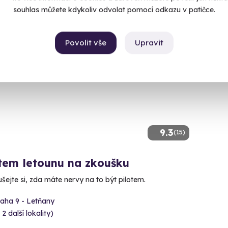
souhlas můžete kdykoliv odvolat pomocí odkazu v patičce.
Povolit vše
Upravit
9.3
(15)
tem letounu na zkoušku
šejte si, zda máte nervy na to být pilotem.
raha 9 - Letňany
 2 další lokality)