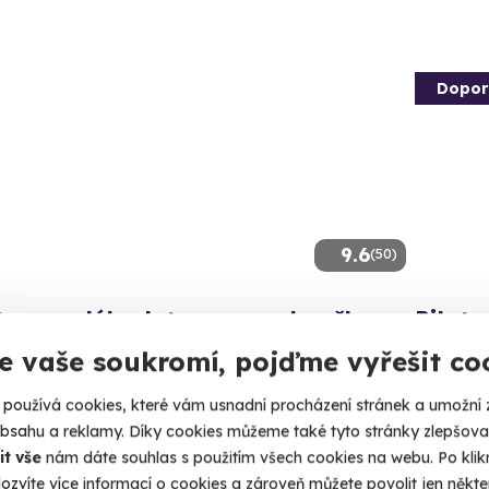
Dopor
9.6
(50)
otem malého letounu na zkoušku
Pilote
e vaše soukromí, pojďme vyřešit co
si pilotovat skutečný ultralight.
Dopřejte si
raha 9 - Letňany
Praha
používá cookies, které vám usnadní procházení stránek a umožní 
 2 další lokality)
(+ 7 
obsahu a reklamy. Díky cookies můžeme také tyto stránky zlepšovat
it vše
nám dáte souhlas s použitím všech cookies na webu. Po kliknu
00 Kč
6 900
ozvíte více informací o cookies a zároveň můžete povolit jen někter