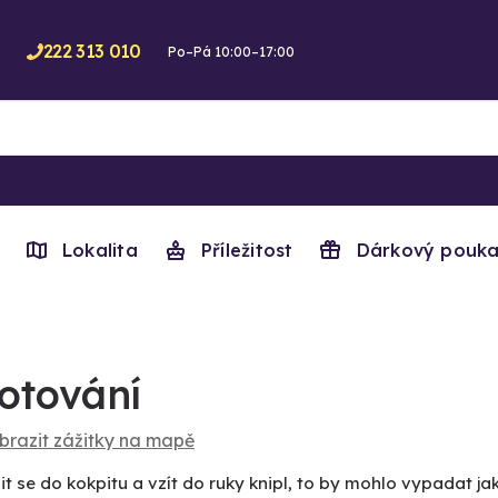
222 313 010
Po–Pá 10:00–17:00
Lokalita
Příležitost
Dárkový pouka
lotování
brazit zážitky na mapě
t se do kokpitu a vzít do ruky knipl, to by mohlo vypadat ja