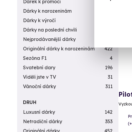
Dárek k promoci
245
Dárky k narozeninám
551
Dárky k výročí
294
Dárky na poslední chvíli
450
Nejprodávanější dárky
56
Originální dárky k narozeninám
422
Sezóna F1
4
Svatební dary
196
Viděli jste v TV
31
Vánoční dárky
311
Pilo
DRUH
Vyzkou
Luxusní dárky
142
P
Netradiční dárky
353
(+
Originální dárky
452