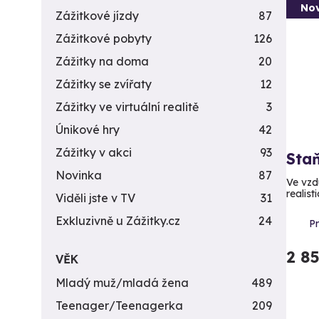
Nov
Zážitkové jízdy
87
Zážitkové pobyty
126
Zážitky na doma
20
Zážitky se zvířaty
12
Zážitky ve virtuální realitě
3
Únikové hry
42
Zážitky v akci
93
Staň
Novinka
87
Ve vzd
realist
Viděli jste v TV
31
Exkluzivně u Zážitky.cz
24
P
2 8
VĚK
Mladý muž/mladá žena
489
Teenager/Teenagerka
209