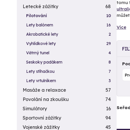
tomu t
Letecké zážitky
68
ultral
můžete
Pilotování
10
Lety balónem
16
Více
Akrobatické lety
2
Vyhlídkové lety
29
FI
Větrný tunel
4
Seskoky padákem
8
Pod
Lety stíhačkou
7
Lety vrtulníkem
3
Masáže a relaxace
57
Povolání na zkoušku
74
Seřad
Simulátory
16
Sportovní zážitky
94
Vojenské zážitky
45