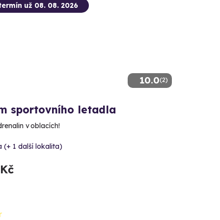
termín už 08. 08. 2026
10.0
(2)
m sportovního letadla
drenalin v oblacích!
 (+ 1 další lokalita)
 Kč