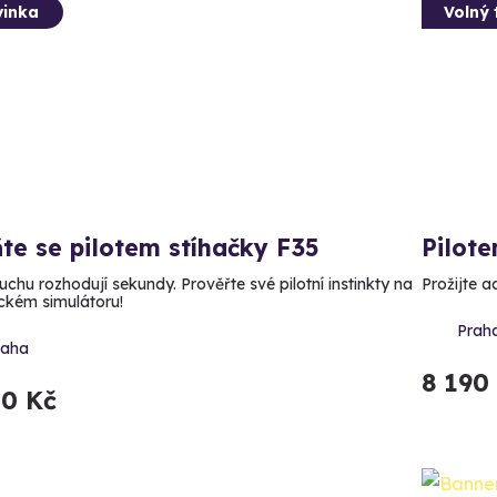
inka
Volný 
te se pilotem stíhačky F35
Pilote
uchu rozhodují sekundy. Prověřte své pilotní instinkty na
Prožijte a
ickém simulátoru!
Praha
raha
8 190
50 Kč