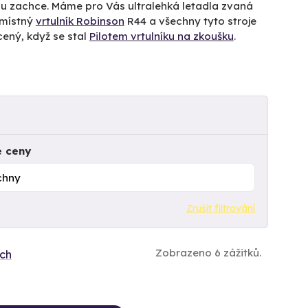
 mu zachce. Máme pro Vás ultralehká letadla zvaná
řmístný
vrtulník Robinson
R44 a všechny tyto stroje
cený, když se stal
Pilotem vrtulníku na zkoušku
.
e ceny
Zrušit filtrování
Zobrazeno 6 zážitků.
ích