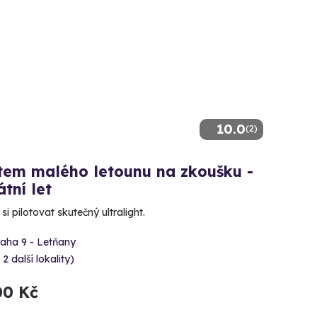
10.0
(2)
tem malého letounu na zkoušku -
átní let
si pilotovat skutečný ultralight.
raha 9 - Letňany
 2 další lokality)
00 Kč