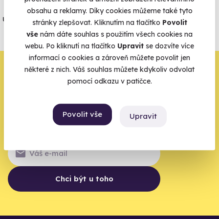
Jeden nikdy neví. Máme nejvyšší
obsahu a reklamy. Díky cookies můžeme také tyto
úrazové pojištění z nabídky zážitkových
stránky zlepšovat. Kliknutím na tlačítko
Povolit
agentur.
vše
nám dáte souhlas s použitím všech cookies na
Vše o pojištění
webu. Po kliknutí na tlačítko
Upravit
se dozvíte více
informací o cookies a zároveň můžete povolit jen
Zbývá jeden krok,
některé z nich. Váš souhlas můžete kdykoliv odvolat
pomocí odkazu v patičce.
zbytek zařídíme my
Váš e-mail je vstupenka do světa, kde se žije naplno. Pojďte
Povolit vše
Upravit
do toho.
Chci být u toho