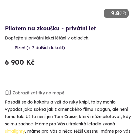
9.8
(17)
Pilotem na zkoušku - privátní let
Dopřejte si privátní lekci létání v oblacích.
Plzeň (+ 7 dalších lokalit)
6 900 Kč
Zobrazit zážitky na mapě
Posadit se do kokpitu a vzít do ruky knipl, to by mohlo
vypadat jako scéna jak z amerického filmu Topgun, ale není
tomu tak. Už to není jen Tom Cruise, který může pilotovat, kdy
se mu zachce. Máme pro Vás ultralehká letadla zvaná
ultralighty
, máme pro Vás o něco těžší Cessnu, máme pro vás