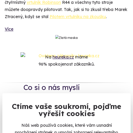
čtyřmístný
vrtulník Robinson
R44 a všechny tyto stroje
můžete doopravdy pilotovat. Tak, jak si to zkusil třeba Marek
Ztracený, když se stal
Pilotem vrtulníku na zkoušku
.
Více
Na
heureka.cz
máme
96% spokojenost zákazníků.
Co si o nás myslí
Zobraz ohlasy
Ctíme vaše soukromí, pojďme
vyřešit cookies
Vše umíme pojistit
Náš web používá cookies, které vám usnadní
procházení stránek a umožní zobrazení relevantního