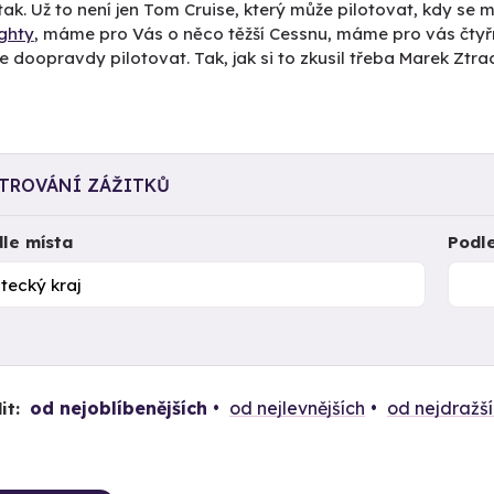
ak. Už to není jen Tom Cruise, který může pilotovat, kdy se
ighty
, máme pro Vás o něco těžší Cessnu, máme pro vás čty
 doopravdy pilotovat. Tak, jak si to zkusil třeba Marek Ztra
LTROVÁNÍ ZÁŽITKŮ
le místa
Podl
od nejoblíbenějších
od nejlevnějších
od nejdražš
it: