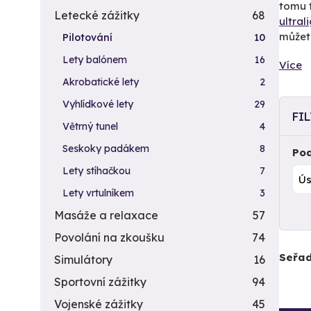
tomu t
Letecké zážitky
68
ultral
můžete
Pilotování
10
Lety balónem
16
Více
Akrobatické lety
2
Vyhlídkové lety
29
FI
Větrný tunel
4
Seskoky padákem
8
Pod
Lety stíhačkou
7
Lety vrtulníkem
3
Masáže a relaxace
57
Povolání na zkoušku
74
Seřad
Simulátory
16
Sportovní zážitky
94
Vojenské zážitky
45