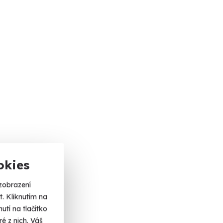
okies
zobrazení
. Kliknutím na
tí na tlačítko
é z nich. Váš