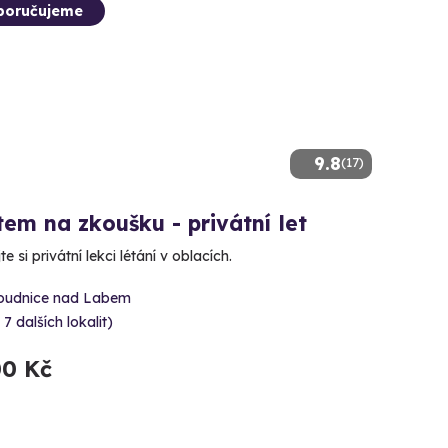
poručujeme
9.8
(17)
tem na zkoušku - privátní let
e si privátní lekci létání v oblacích.
oudnice nad Labem
 7 dalších lokalit)
00 Kč