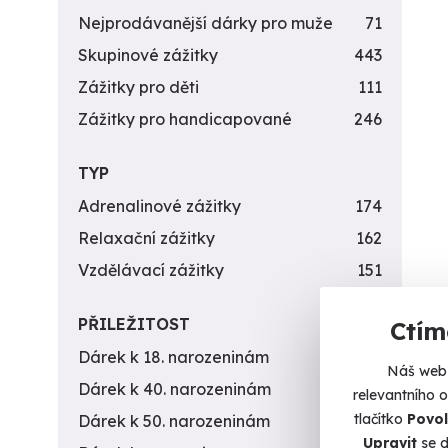
Nejprodávanější dárky pro muže
71
Skupinové zážitky
443
Zážitky pro děti
111
Zážitky pro handicapované
246
TYP
Adrenalinové zážitky
174
Relaxační zážitky
162
Vzdělávací zážitky
151
PŘILEŽITOST
Ctím
Dárek k 18. narozeninám
256
Náš web 
Dárek k 40. narozeninám
453
relevantního 
tlačítko
Povol
Dárek k 50. narozeninám
378
Upravit
se d