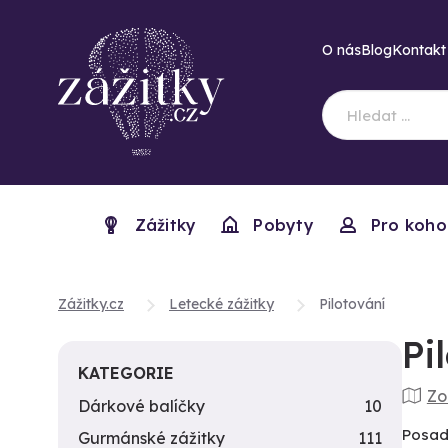
O nás
Blog
Kontakt
Zážitky
Pobyty
Pro koho
Zážitky.cz
Letecké zážitky
Pilotování
Pi
KATEGORIE
Zo
Dárkové balíčky
10
Posadi
Gurmánské zážitky
111