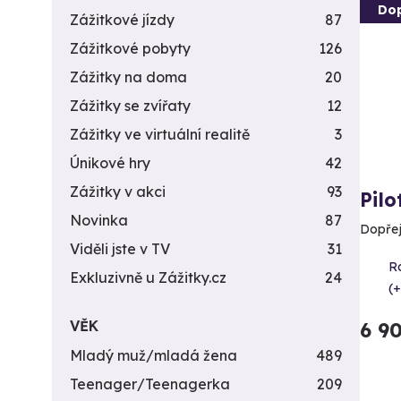
Do
Zážitkové jízdy
87
Zážitkové pobyty
126
Zážitky na doma
20
Zážitky se zvířaty
12
Zážitky ve virtuální realitě
3
Únikové hry
42
Zážitky v akci
93
Pilo
Novinka
87
Dopřejt
Viděli jste v TV
31
R
Exkluzivně u Zážitky.cz
24
(+
VĚK
6 9
Mladý muž/mladá žena
489
Teenager/Teenagerka
209