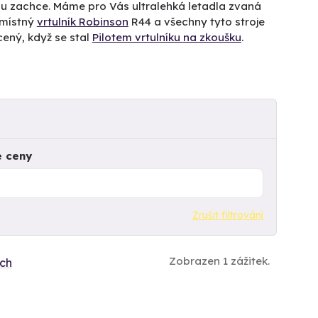
 mu zachce. Máme pro Vás ultralehká letadla zvaná
řmístný
vrtulník Robinson
R44 a všechny tyto stroje
cený, když se stal
Pilotem vrtulníku na zkoušku
.
e ceny
Zrušit filtrování
Zobrazen 1 zážitek.
ích