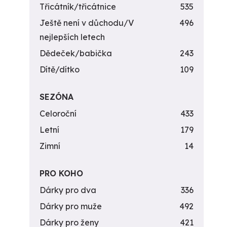
Třicátník/třicátnice
535
Ještě není v důchodu/V
496
nejlepších letech
Dědeček/babička
243
Dítě/dítko
109
SEZÓNA
Celoroční
433
Letní
179
Zimní
14
PRO KOHO
Dárky pro dva
336
Dárky pro muže
492
Dárky pro ženy
421