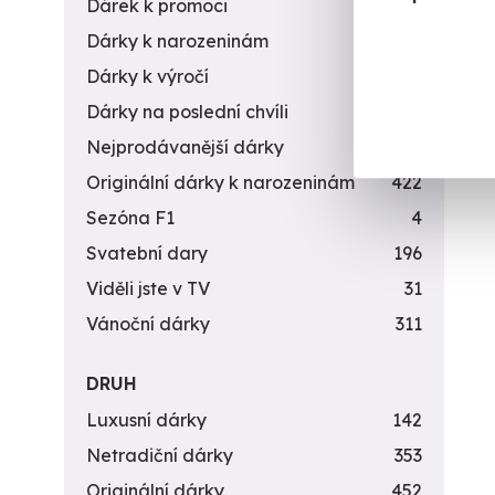
Dárek k promoci
245
Dárky k narozeninám
551
Dárky k výročí
294
Dárky na poslední chvíli
450
Nejprodávanější dárky
56
Originální dárky k narozeninám
422
Sezóna F1
4
Svatební dary
196
Viděli jste v TV
31
Vánoční dárky
311
DRUH
Luxusní dárky
142
Netradiční dárky
353
Originální dárky
452