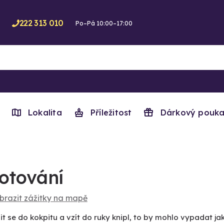
222 313 010
Po–Pá 10:00–17:00
Lokalita
Příležitost
Dárkový pouka
lotování
brazit zážitky na mapě
t se do kokpitu a vzít do ruky knipl, to by mohlo vypadat ja