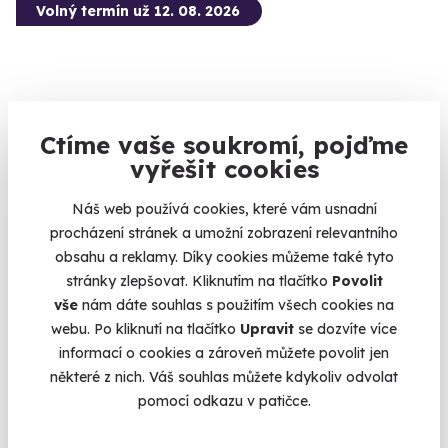
Volný termín už 12. 08. 2026
Ctíme vaše soukromí, pojďme
9.4
(4)
vyřešit cookies
Zážitková střelba: Nejsilnější zbraně - 7
Náš web používá cookies, které vám usnadní
zbraní
procházení stránek a umožní zobrazení relevantního
obsahu a reklamy. Díky cookies můžeme také tyto
Vypálíte 13 výstřelů!
stránky zlepšovat. Kliknutím na tlačítko
Povolit
Dačice (okres Jindřichův Hradec)
vše
nám dáte souhlas s použitím všech cookies na
(+ 28 dalších lokalit)
webu. Po kliknutí na tlačítko
Upravit
se dozvíte více
informací o cookies a zároveň můžete povolit jen
3 599 Kč
některé z nich. Váš souhlas můžete kdykoliv odvolat
pomocí odkazu v patičce.