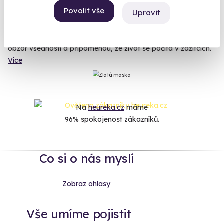
Zobrazit zážitky na mapě
Povolit vše
Upravit
Od adrenalinu přes gurmánské radosti až po chvíle
zaslouženého klidu - objevte zážitky, které muže vytáhnou za
obzor všednosti a připomenou, že život se počítá v zážitcích.
Více
Na
heureka.cz
máme
96% spokojenost zákazníků.
Co si o nás myslí
Zobraz ohlasy
Vše umíme pojistit