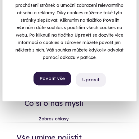
utéct z kanceláře do jiného světa. Na oslavu jsme pro Vás
procházení stránek a umožní zobrazení relevantního
proto sestavili tuhle speciální kolekci. Nejsou to ale jen
obsahu a reklamy. Díky cookies můžeme také tyto
náhodné zážitky - je to pečlivý výběr nejoblíbenějších zážitků
stránky zlepšovat. Kliknutím na tlačítko
Povolit
za celou naši historii. Takové naše "best of" toho nejlepšího,
vše
nám dáte souhlas s použitím všech cookies na
co s námi můžete zažít. Který zážitek dnes promění Váš
webu. Po kliknutí na tlačítko
Upravit
se dozvíte více
všední den v neobyčejný?
Více
informací o cookies a zároveň můžete povolit jen
některé z nich. Váš souhlas můžete kdykoliv odvolat
pomocí odkazu v patičce.
Na
heureka.cz
máme
Povolit vše
96% spokojenost zákazníků.
Upravit
Co si o nás myslí
Zobraz ohlasy
Vše umíme pojistit