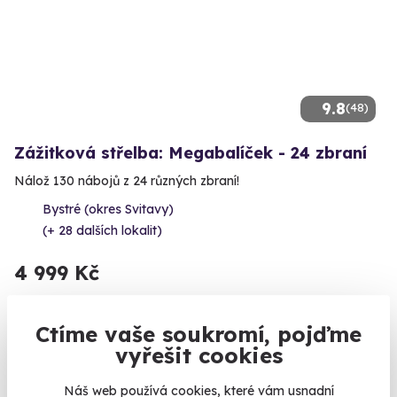
9.8
(48)
Zážitková střelba: Megabalíček - 24 zbraní
Nálož 130 nábojů z 24 různých zbraní!
Bystré (okres Svitavy)
(+ 28 dalších lokalit)
4 999 Kč
Ctíme vaše soukromí, pojďme
vyřešit cookies
Zobrazit zážitky na mapě
Už 18 let si s námi můžete po práci skočit s padákem nebo
Náš web používá cookies, které vám usnadní