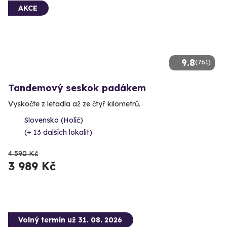
AKCE
9.8
(761)
Tandemový seskok padákem
Vyskočte z letadla až ze čtyř kilometrů.
Slovensko (Holíč)
(+ 13 dalších lokalit)
4 590 Kč
3 989 Kč
Volný termín už 31. 08. 2026