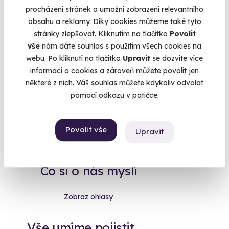
utéct z kanceláře do jiného světa. Na oslavu jsme pro Vás
procházení stránek a umožní zobrazení relevantního
proto sestavili tuhle speciální kolekci. Nejsou to ale jen
obsahu a reklamy. Díky cookies můžeme také tyto
náhodné zážitky - je to pečlivý výběr nejoblíbenějších zážitků
stránky zlepšovat. Kliknutím na tlačítko
Povolit
za celou naši historii. Takové naše "best of" toho nejlepšího,
vše
nám dáte souhlas s použitím všech cookies na
co s námi můžete zažít. Který zážitek dnes promění Váš
webu. Po kliknutí na tlačítko
Upravit
se dozvíte více
všední den v neobyčejný?
Více
informací o cookies a zároveň můžete povolit jen
některé z nich. Váš souhlas můžete kdykoliv odvolat
pomocí odkazu v patičce.
Na
heureka.cz
máme
Povolit vše
96% spokojenost zákazníků.
Upravit
Co si o nás myslí
Zobraz ohlasy
Vše umíme pojistit