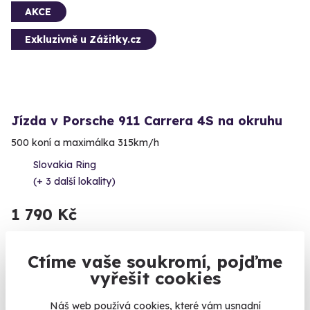
AKCE
Exkluzivně u Zážitky.cz
Jízda v Porsche 911 Carrera 4S na okruhu
500 koní a maximálka 315km/h
Slovakia Ring
(+ 3 další lokality)
1 790 Kč
Ctíme vaše soukromí, pojďme
vyřešit cookies
Zobrazit zážitky na mapě
Už 18 let si s námi můžete po práci skočit s padákem nebo
Náš web používá cookies, které vám usnadní