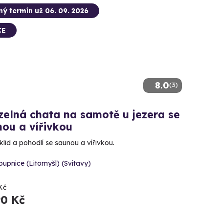
ný termín už 06. 09. 2026
CE
8.0
(3)
elná chata na samotě u jezera se
ou a vířivkou
klid a pohodlí se saunou a vířivkou.
oupnice (Litomyšl) (Svitavy)
Kč
90 Kč