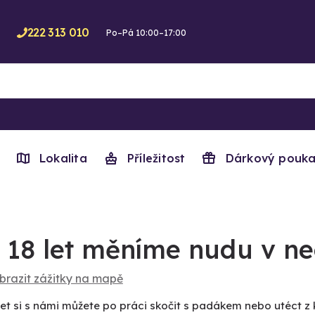
222 313 010
Po–Pá 10:00–17:00
Lokalita
Příležitost
Dárkový pouka
 18 let měníme nudu v ne
brazit zážitky na mapě
let si s námi můžete po práci skočit s padákem nebo utéct z