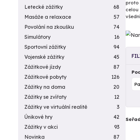
proto 
Letecké zážitky
68
celou 
všedn
Masáže a relaxace
57
Povolání na zkoušku
74
Simulátory
16
Sportovní zážitky
94
FI
Vojenské zážitky
45
Zážitkové jízdy
87
Pod
Zážitkové pobyty
126
Zážitky na doma
20
Zážitky se zvířaty
12
Zážitky ve virtuální realitě
3
Únikové hry
42
Seřad
Zážitky v akci
93
Novinka
87