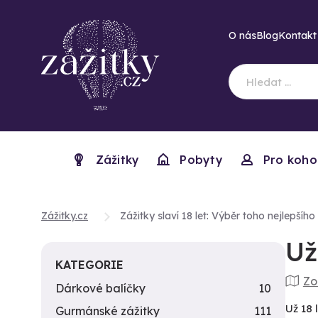
O nás
Blog
Kontakt
Zážitky
Pobyty
Pro koho
Zážitky.cz
Zážitky slaví 18 let: Výběr toho nejlepšího
Už
KATEGORIE
Zo
Dárkové balíčky
10
Už 18 
Gurmánské zážitky
111