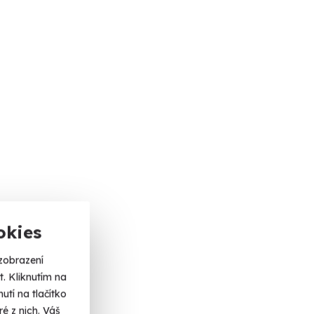
okies
zobrazení
. Kliknutím na
tí na tlačítko
é z nich. Váš