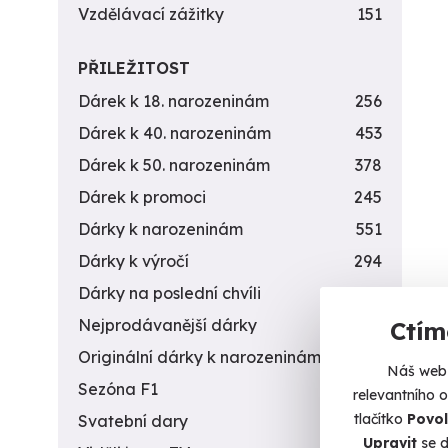
Vzdělávací zážitky
151
PŘILEŽITOST
Dárek k 18. narozeninám
256
Dárek k 40. narozeninám
453
Dárek k 50. narozeninám
378
Dárek k promoci
245
Dárky k narozeninám
551
Dárky k výročí
294
Dárky na poslední chvíli
450
Nejprodávanější dárky
56
Ctím
Originální dárky k narozeninám
422
Náš web 
Sezóna F1
4
relevantního 
tlačítko
Povol
Svatební dary
196
Upravit
se d