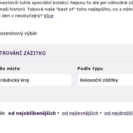
sestavili tuhle speciální kolekci. Nejsou to ale jen náhodné zá
naši historii. Takové naše "best of" toho nejlepšího, co s ná
í den v neobyčejný?
Více
LTROVÁNÍ ZÁŽITKŮ
le místa
Podle typu
od nejoblíbenějších
od nejlevnějších
od nejdražš
it: