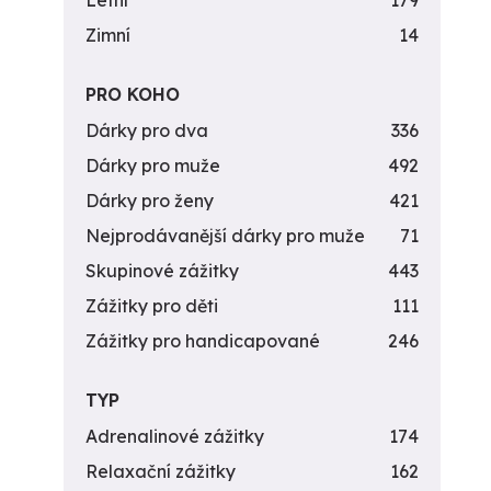
Letní
179
Zimní
14
PRO KOHO
Dárky pro dva
336
Dárky pro muže
492
Dárky pro ženy
421
Nejprodávanější dárky pro muže
71
Skupinové zážitky
443
Zážitky pro děti
111
Zážitky pro handicapované
246
TYP
Adrenalinové zážitky
174
Relaxační zážitky
162