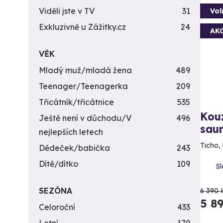
Viděli jste v TV
31
Vol
Exkluzivně u Zážitky.cz
24
AK
VĚK
Mladý muž/mladá žena
489
Teenager/Teenagerka
209
Třicátník/třicátnice
535
Kouz
Ještě není v důchodu/V
496
saun
nejlepších letech
Ticho, 
Dědeček/babička
243
Dítě/dítko
109
Sl
SEZÓNA
6 390 
5 8
Celoroční
433