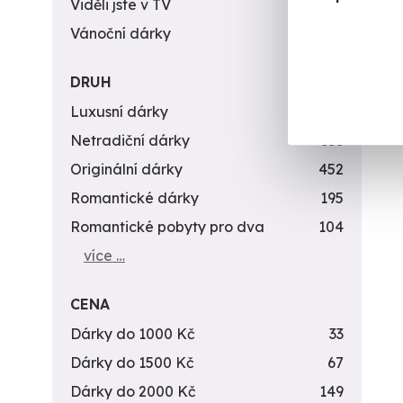
Viděli jste v TV
31
Vánoční dárky
311
DRUH
Luxusní dárky
142
Netradiční dárky
353
Originální dárky
452
Romantické dárky
195
Romantické pobyty pro dva
104
více …
CENA
Dárky do 1000 Kč
33
Dárky do 1500 Kč
67
Dárky do 2000 Kč
149