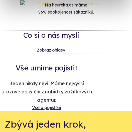
Na
heureka.cz
máme
96% spokojenost zákazníků.
Co si o nás myslí
Zobraz ohlasy
Vše umíme pojistit
Jeden nikdy neví. Máme nejvyšší
úrazové pojištění z nabídky zážitkových
agentur.
Vše o pojištění
Zbývá jeden krok,