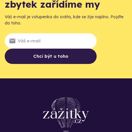
zbytek zařídíme my
Váš e-mail je vstupenka do světa, kde se žije naplno. Pojďte
do toho.
Chci být u toho