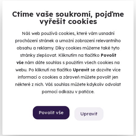
Ctíme vaše soukromí, pojďme
vyřešit cookies
9.0
(1)
Náš web používá cookies, které vám usnadní
procházení stránek a umožní zobrazení relevantního
Jízda v Chevrolet Camaro ZL1 Paket
obsahu a reklamy. Díky cookies můžeme také tyto
Zlatý americký muscle car jen pro vás
stránky zlepšovat. Kliknutím na tlačítko
Povolit
Plačice (okres Hradec Králové)
vše
nám dáte souhlas s použitím všech cookies na
(+ 6 dalších lokalit)
webu. Po kliknutí na tlačítko
Upravit
se dozvíte více
informací o cookies a zároveň můžete povolit jen
1 399 Kč
některé z nich. Váš souhlas můžete kdykoliv odvolat
pomocí odkazu v patičce.
Povolit vše
Upravit
Zobrazit zážitky na mapě