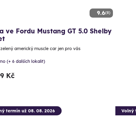
9.6
(8)
a ve Fordu Mustang GT 5.0 Shelby
et
ě zelený americký muscle car jen pro vás
no (+ 6 dalších lokalit)
99 Kč
ný termín už 08. 08. 2026
Volný 