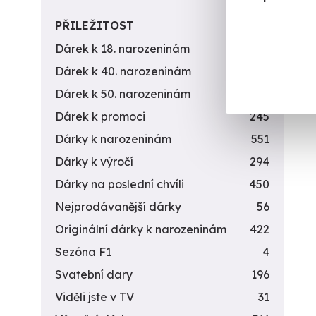
PŘILEŽITOST
Dárek k 18. narozeninám
256
Dárek k 40. narozeninám
453
Dárek k 50. narozeninám
378
Dárek k promoci
245
Dárky k narozeninám
551
Dárky k výročí
294
Dárky na poslední chvíli
450
Nejprodávanější dárky
56
Originální dárky k narozeninám
422
Sezóna F1
4
Svatební dary
196
Viděli jste v TV
31