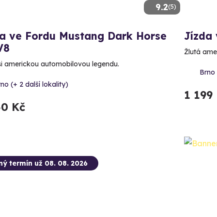
9.2
(5)
da ve Fordu Mustang Dark Horse
Jízda
V8
Žlutá ame
 si americkou automobilovou legendu.
Brno 
no (+ 2 další lokality)
1 199
50 Kč
ný termín už 08. 08. 2026