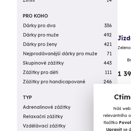
Zimní
14
PRO KOHO
Dárky pro dva
336
Dárky pro muže
492
Jíz
Dárky pro ženy
421
Zeleno
Nejprodávanější dárky pro muže
71
Br
Skupinové zážitky
443
Zážitky pro děti
111
1 3
Zážitky pro handicapované
246
Ctím
TYP
Adrenalinové zážitky
174
Náš web 
relevantního 
Relaxační zážitky
162
tlačítko
Povol
Vzdělávací zážitky
151
Upravit
se d