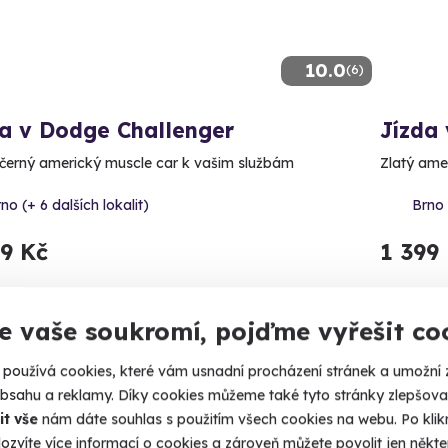
10.0
(6)
da v Dodge Challenger
Jízda
černý americký muscle car k vašim službám
Zlatý ame
no (+ 6 dalších lokalit)
Brno 
99 Kč
1 399
e vaše soukromí, pojďme vyřešit co
používá cookies, které vám usnadní procházení stránek a umožní 
obsahu a reklamy. Díky cookies můžeme také tyto stránky zlepšovat
it vše
nám dáte souhlas s použitím všech cookies na webu. Po kliknu
ozvíte více informací o cookies a zároveň můžete povolit jen někter