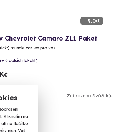
9.0
(1)
 v Chevrolet Camaro ZL1 Paket
rický muscle car jen pro vás
(+ 6 dalších lokalit)
 Kč
Zobrazeno 5 zážitků.
okies
zobrazení
. Kliknutím na
tí na tlačítko
é z nich. Váš