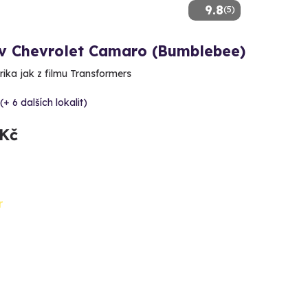
9.8
(5)
 v Chevrolet Camaro (Bumblebee)
rika jak z filmu Transformers
(+ 6 dalších lokalit)
 Kč