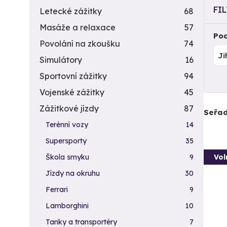
FI
Letecké zážitky
68
Masáže a relaxace
57
Pod
Povolání na zkoušku
74
Simulátory
16
Sportovní zážitky
94
Vojenské zážitky
45
Zážitkové jízdy
87
Seřad
Terénní vozy
14
Supersporty
35
Vol
Škola smyku
9
Jízdy na okruhu
30
Ferrari
9
Lamborghini
10
Tanky a transportéry
7