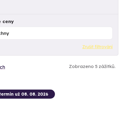
e ceny
Zrušit filtrování
Zobrazeno 5 zážitků.
ích
termín už 08. 08. 2026