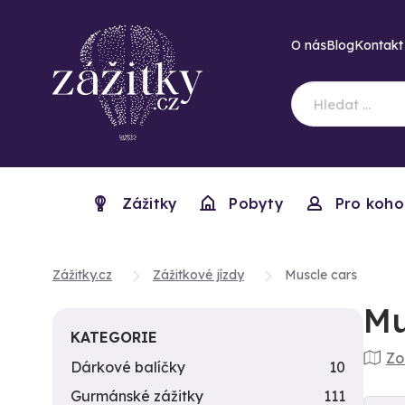
O nás
Blog
Kontakt
Zážitky
Pobyty
Pro koho
Zážitky.cz
Zážitkové jízdy
Muscle cars
Mu
KATEGORIE
Zo
Dárkové balíčky
10
Gurmánské zážitky
111