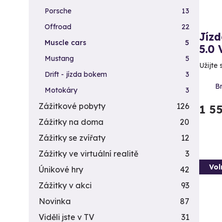
Porsche
13
Offroad
22
Jíz
Muscle cars
5
5.0 
Mustang
5
Užijte
Drift - jízda bokem
3
Br
Motokáry
3
Zážitkové pobyty
126
1 5
Zážitky na doma
20
Zážitky se zvířaty
12
Zážitky ve virtuální realitě
3
Vol
Únikové hry
42
Zážitky v akci
93
Novinka
87
Viděli jste v TV
31