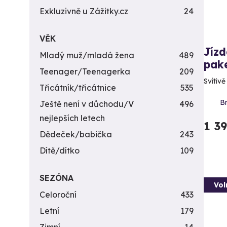
Exkluzivně u Zážitky.cz
24
VĚK
Jízd
Mladý muž/mladá žena
489
pak
Teenager/Teenagerka
209
Svítiv
Třicátník/třicátnice
535
Br
Ještě není v důchodu/V
496
nejlepších letech
1 3
Dědeček/babička
243
Dítě/dítko
109
SEZÓNA
Vol
Celoroční
433
Letní
179