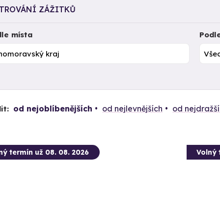
LTROVÁNÍ ZÁŽITKŮ
le místa
Podl
od nejoblíbenějších
od nejlevnějších
od nejdražš
it:
ný termín už 08. 08. 2026
Volný 