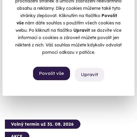
procházení stránek a umožní zobrazení relevantního
obsahu a reklamy. Díky cookies můžeme také tyto
stránky zlepšovat. Kliknutím na tlačítko
Povolit
vše
nám dáte souhlas s použitím všech cookies na
webu. Po kliknutí na tlačítko
Upravit
se dozvíte více
informací o cookies a zároveň můžete povolit jen
Spolujízda v Lamborghini Huracán Super
některé z nich. Váš souhlas můžete kdykoliv odvolat
Trofeo EVO
pomocí odkazu v patičce.
Zážitek, kde čísla mluví za vše: 620 koní, 281 km/h
Slovakia Ring
Povolit vše
Upravit
(+ 2 další lokality)
5 990 Kč
Volný termín už 31. 08. 2026
AKCE