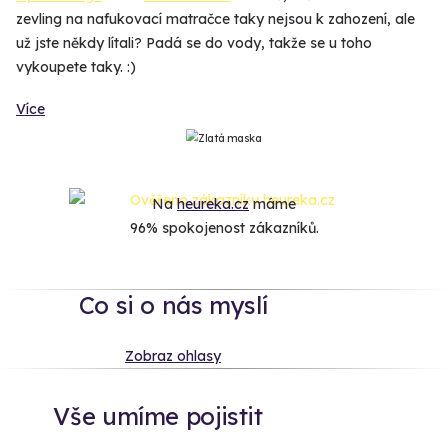
zevling na nafukovací matračce taky nejsou k zahození, ale
už jste někdy lítali? Padá se do vody, takže se u toho
vykoupete taky. :)
Více
Na
heureka.cz
máme
96% spokojenost zákazníků.
Co si o nás myslí
Zobraz ohlasy
Vše umíme pojistit