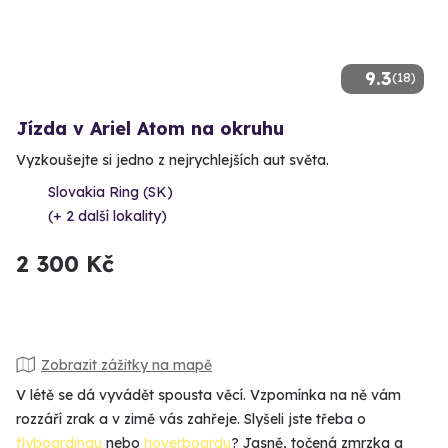
9.3
(18)
Jízda v Ariel Atom na okruhu
Vyzkoušejte si jedno z nejrychlejších aut světa.
Slovakia Ring (SK)
(+ 2 další lokality)
2 300 Kč
Zobrazit zážitky na mapě
V létě se dá vyvádět spousta věcí. Vzpomínka na ně vám
rozzáří zrak a v zimě vás zahřeje. Slyšeli jste třeba o
flyboardingu
nebo
hoverboardu
? Jasně, točená zmrzka a