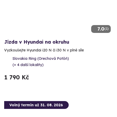
7.0
(1)
Jízda v Hyundai na okruhu
Vyzkoušejte Hyundai i20 N či i30 N v plné síle
Slovakia Ring (Orechová Potôň)
(+ 4 další lokality)
1 790 Kč
Volný termín už 31. 08. 2026