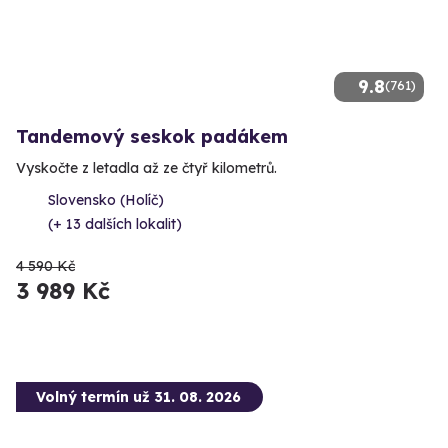
9.8
(761)
Tandemový seskok padákem
Vyskočte z letadla až ze čtyř kilometrů.
Slovensko (Holíč)
(+ 13 dalších lokalit)
4 590 Kč
3 989 Kč
Volný termín už 31. 08. 2026