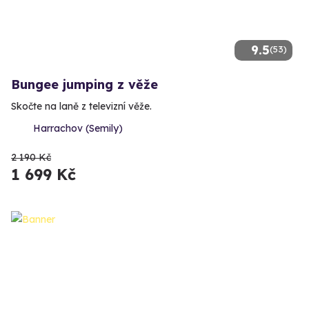
9.5
(53)
Bungee jumping z věže
Skočte na laně z televizní věže.
Harrachov (Semily)
2 190 Kč
1 699 Kč