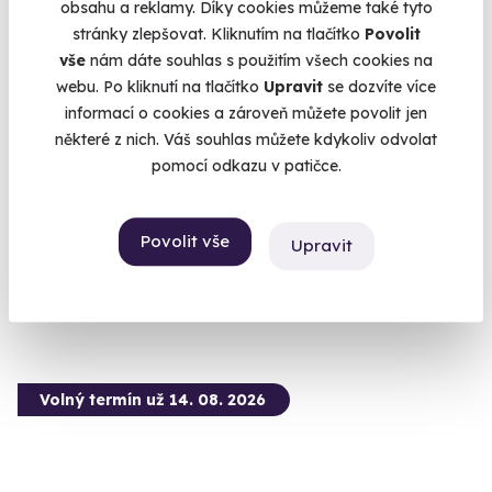
obsahu a reklamy. Díky cookies můžeme také tyto
stránky zlepšovat. Kliknutím na tlačítko
Povolit
vše
nám dáte souhlas s použitím všech cookies na
7.0
(1)
webu. Po kliknutí na tlačítko
Upravit
se dozvíte více
informací o cookies a zároveň můžete povolit jen
Jízda v Hyundai na okruhu
některé z nich. Váš souhlas můžete kdykoliv odvolat
pomocí odkazu v patičce.
Vyzkoušejte Hyundai i20 N či i30 N v plné síle
Česká Lípa (Autodrom Sosnová)
(+ 4 další lokality)
Povolit vše
Upravit
1 790 Kč
Volný termín už 14. 08. 2026