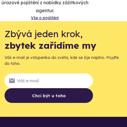
úrazové pojištění z nabídky zážitkových
agentur.
Vše o pojištění
Zbývá jeden krok,
zbytek zařídíme my
Váš e-mail je vstupenka do světa, kde se žije naplno. Pojďte
do toho.
Chci být u toho