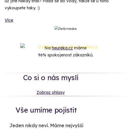
už jste někdy lítali? Padá se do vody, takže se u toho
vykoupete taky. :)
Více
Na
heureka.cz
máme
96% spokojenost zákazníků.
Co si o nás myslí
Zobraz ohlasy
Vše umíme pojistit
Jeden nikdy neví. Máme nejvyšší