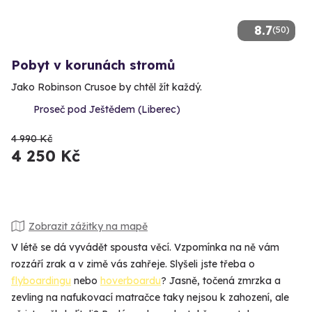
8.7
(50)
Pobyt v korunách stromů
Jako Robinson Crusoe by chtěl žít každý.
Proseč pod Ještědem (Liberec)
4 990 Kč
4 250 Kč
Zobrazit zážitky na mapě
V létě se dá vyvádět spousta věcí. Vzpomínka na ně vám
rozzáří zrak a v zimě vás zahřeje. Slyšeli jste třeba o
flyboardingu
nebo
hoverboardu
? Jasně, točená zmrzka a
zevling na nafukovací matračce taky nejsou k zahození, ale