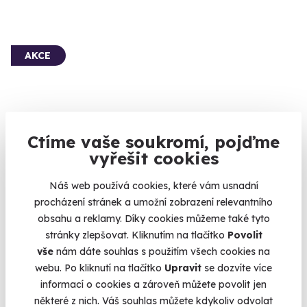
AKCE
Ctíme vaše soukromí, pojďme
vyřešit cookies
9.5
(15)
Náš web používá cookies, které vám usnadní
Romantický let letadlem pro dva
procházení stránek a umožní zobrazení relevantního
Sneste své milé modré z nebe.
obsahu a reklamy. Díky cookies můžeme také tyto
Roudnice nad Labem
stránky zlepšovat. Kliknutím na tlačítko
Povolit
(+ 7 dalších lokalit)
vše
nám dáte souhlas s použitím všech cookies na
webu. Po kliknutí na tlačítko
Upravit
se dozvíte více
7 930 Kč
informací o cookies a zároveň můžete povolit jen
7 900 Kč
některé z nich. Váš souhlas můžete kdykoliv odvolat