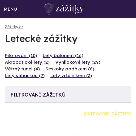
MENU
Zážitky.cz
Letecké zážitky
Pilotování (10)
Lety balónem (16)
Akrobatické lety (2)
Vyhlídkové lety (29)
Větrný tunel (4)
Seskoky padákem (8)
Lety stíhačkou (7)
Lety vrtulníkem (3)
FILTROVÁNÍ ZÁŽITKŮ
KATEGORIE ZÁŽITKŮ