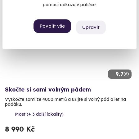
pomocí odkazu v patičce.
Povolit vše
Upravit
Doporučujeme
9.7
(6)
Skočte si sami volným pádem
Vyskočte sami ze 4000 metrů a užijte si volný pád a let na
padáku.
Most (+ 3 další lokality)
8 990 Kč