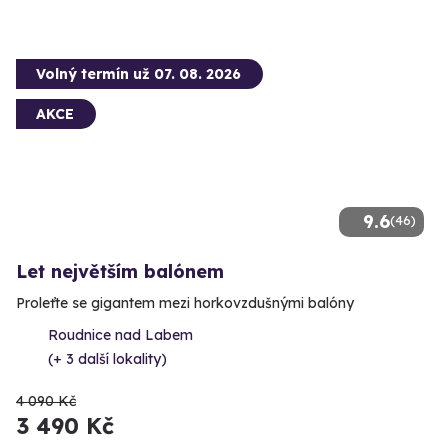
Volný termín už 07. 08. 2026
AKCE
9.6
(46)
Let největším balónem
Proleťte se gigantem mezi horkovzdušnými balóny
Roudnice nad Labem
(+ 3 další lokality)
4 090 Kč
3 490 Kč