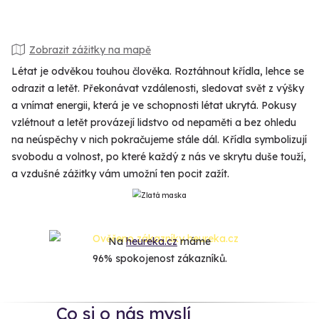
Zobrazit zážitky na mapě
Létat je odvěkou touhou člověka. Roztáhnout křídla, lehce se
odrazit a letět. Překonávat vzdálenosti, sledovat svět z výšky
a vnímat energii, která je ve schopnosti létat ukrytá. Pokusy
vzlétnout a letět provázejí lidstvo od nepaměti a bez ohledu
na neúspěchy v nich pokračujeme stále dál. Křídla symbolizují
svobodu a volnost, po které každý z nás ve skrytu duše touží,
a vzdušné zážitky vám umožní ten pocit zažít.
Na
heureka.cz
máme
96% spokojenost zákazníků.
Co si o nás myslí