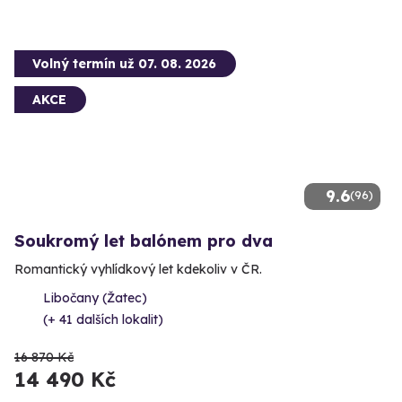
Volný termín už 07. 08. 2026
AKCE
9.6
(96)
Soukromý let balónem pro dva
Romantický vyhlídkový let kdekoliv v ČR.
Libočany (Žatec)
(+ 41 dalších lokalit)
16 870 Kč
14 490 Kč