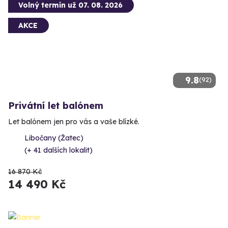
Volný termín už 07. 08. 2026
AKCE
9.8
(92)
Privátní let balónem
Let balónem jen pro vás a vaše blízké.
Libočany (Žatec)
(+ 41 dalších lokalit)
16 870 Kč
14 490 Kč