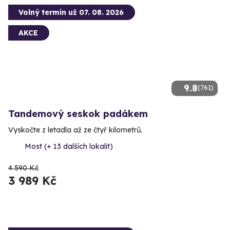
Volný termín už 07. 08. 2026
AKCE
9.8
(761)
Tandemový seskok padákem
Vyskočte z letadla až ze čtyř kilometrů.
Most (+ 13 dalších lokalit)
4 590 Kč
3 989 Kč