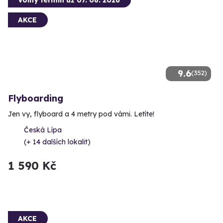
Volný termín už 07. 08. 2026
AKCE
9.6
(352)
Flyboarding
Jen vy, flyboard a 4 metry pod vámi. Letíte!
Česká Lípa
(+ 14 dalších lokalit)
1 590 Kč
AKCE