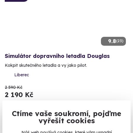
9.8
(23)
Simulátor dopravního letadla Douglas
Kokpit skutečného letadla a vy jako pilot.
Liberec
2 590 Kč
2 190 Kč
Ctíme vaše soukromí, pojďme
vyřešit cookies
Zobrazit zážitky na mapě
Náš web používá cookies, které vám usnadní