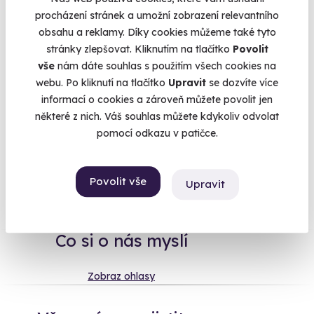
Létat je odvěkou touhou člověka. Roztáhnout křídla, lehce se
procházení stránek a umožní zobrazení relevantního
odrazit a letět. Překonávat vzdálenosti, sledovat svět z výšky
obsahu a reklamy. Díky cookies můžeme také tyto
a vnímat energii, která je ve schopnosti létat ukrytá. Pokusy
stránky zlepšovat. Kliknutím na tlačítko
Povolit
vzlétnout a letět provázejí lidstvo od nepaměti a bez ohledu
vše
nám dáte souhlas s použitím všech cookies na
na neúspěchy v nich pokračujeme stále dál. Křídla symbolizují
webu. Po kliknutí na tlačítko
Upravit
se dozvíte více
svobodu a volnost, po které každý z nás ve skrytu duše touží,
informací o cookies a zároveň můžete povolit jen
a vzdušné zážitky vám umožní ten pocit zažít.
některé z nich. Váš souhlas můžete kdykoliv odvolat
pomocí odkazu v patičce.
Na
heureka.cz
máme
Povolit vše
Upravit
96% spokojenost zákazníků.
Co si o nás myslí
Zobraz ohlasy