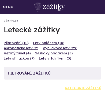
MENU
Zážitky.cz
Letecké zážitky
Pilotování (10)
Lety balónem (16)
Akrobatické lety (2)
Vyhlídkové lety (29)
Větrný tunel (4)
Seskoky padákem (8)
Lety stíhačkou (7)
Lety vrtulníkem (3)
FILTROVÁNÍ ZÁŽITKŮ
KATEGORIE ZÁŽITKŮ