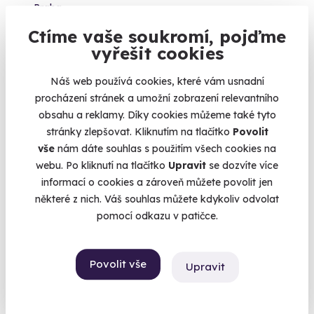
Praha
Ctíme vaše soukromí, pojďme
1 900 Kč
vyřešit cookies
Náš web používá cookies, které vám usnadní
procházení stránek a umožní zobrazení relevantního
obsahu a reklamy. Díky cookies můžeme také tyto
Volný termín už 09. 08. 2026
stránky zlepšovat. Kliknutím na tlačítko
Povolit
Novinka
vše
nám dáte souhlas s použitím všech cookies na
webu. Po kliknutí na tlačítko
Upravit
se dozvíte více
informací o cookies a zároveň můžete povolit jen
některé z nich. Váš souhlas můžete kdykoliv odvolat
pomocí odkazu v patičce.
Exkluzivní plavba po Vltavě s čtyřchodovým
Povolit vše
Upravit
menu
2 hodiny luxusu na vodě: čtyři chody, víno a výjimečné
výhledy.