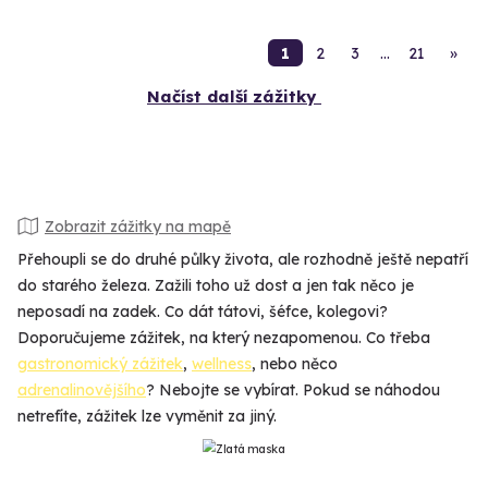
1
2
3
…
21
»
Načíst další zážitky
Zobrazit zážitky na mapě
Přehoupli se do druhé půlky života, ale rozhodně ještě nepatří
do starého železa. Zažili toho už dost a jen tak něco je
neposadí na zadek. Co dát tátovi, šéfce, kolegovi?
Doporučujeme zážitek, na který nezapomenou. Co třeba
gastronomický zážitek
,
wellness
, nebo něco
adrenalinovějšího
? Nebojte se vybírat. Pokud se náhodou
netrefíte, zážitek lze vyměnit za jiný.