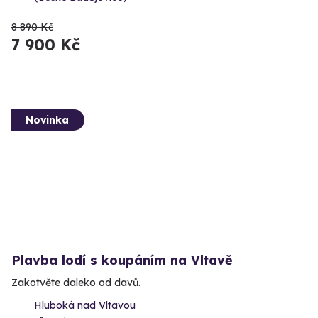
8 890 Kč
7 900 Kč
Novinka
Plavba lodí s koupáním na Vltavě
Zakotvěte daleko od davů.
Hluboká nad Vltavou