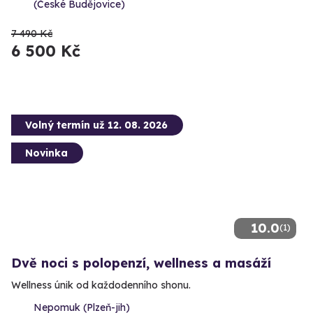
(České Budějovice)
7 490 Kč
6 500 Kč
Volný termín už 12. 08. 2026
Novinka
10.0
(1)
Dvě noci s polopenzí, wellness a masáží
Wellness únik od každodenního shonu.
Nepomuk (Plzeň-jih)