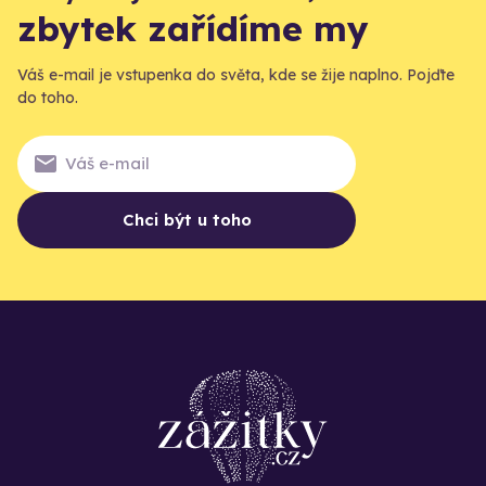
zbytek zařídíme my
Váš e-mail je vstupenka do světa, kde se žije naplno. Pojďte
do toho.
Chci být u toho