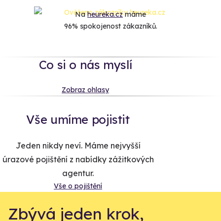
Na
heureka.cz
máme
96% spokojenost zákazníků.
Co si o nás myslí
Zobraz ohlasy
Vše umíme pojistit
Jeden nikdy neví. Máme nejvyšší
úrazové pojištění z nabídky zážitkových
agentur.
Vše o pojištění
Zbývá jeden krok,