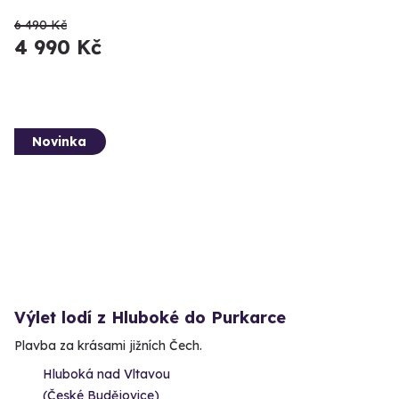
6 490 Kč
4 990 Kč
Novinka
Výlet lodí z Hluboké do Purkarce
Plavba za krásami jižních Čech.
Hluboká nad Vltavou
(České Budějovice)