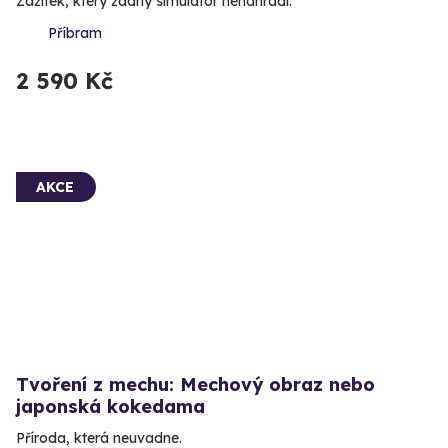
Zážitek, který žádný simulátor nenahradí.
Příbram
2 590 Kč
AKCE
Tvoření z mechu: Mechový obraz nebo
japonská kokedama
Příroda, která neuvadne.