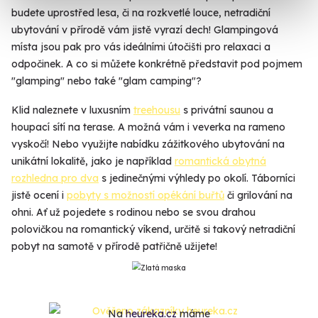
budete uprostřed lesa, či na rozkvetlé louce, netradiční
ubytování v přírodě vám jistě vyrazí dech! Glampingová
místa jsou pak pro vás ideálními útočišti pro relaxaci a
odpočinek. A co si můžete konkrétně představit pod pojmem
"glamping" nebo také "glam camping"?
Klid naleznete v luxusním
treehousu
s privátní saunou a
houpací sítí na terase. A možná vám i veverka na rameno
vyskočí! Nebo využijte nabídku zážitkového ubytování na
unikátní lokalitě, jako je například
romantická obytná
rozhledna pro dva
s jedinečnými výhledy po okolí. Táborníci
jistě ocení i
pobyty s možností opékání buřtů
či grilování na
ohni. Ať už pojedete s rodinou nebo se svou drahou
polovičkou na romantický víkend, určitě si takový netradiční
pobyt na samotě v přírodě patřičně užijete!
Na
heureka.cz
máme