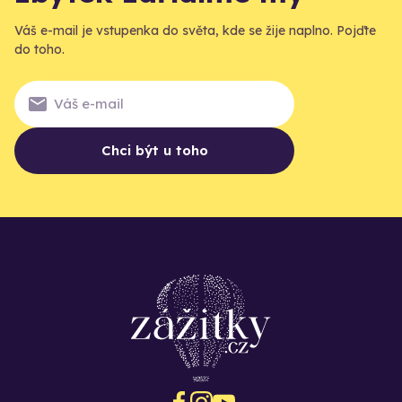
Váš e-mail je vstupenka do světa, kde se žije naplno. Pojďte
do toho.
Chci být u toho