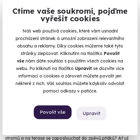
Ctíme vaše soukromí, pojďme
9.4
vyřešit cookies
(15)
Náš web používá cookies, které vám usnadní
Glamping na pastvině na dvě noci -
procházení stránek a umožní zobrazení relevantního
tinyhouse na Šumavě
obsahu a reklamy. Díky cookies můžeme také tyto
Vychutnejte si intimitu tohoto minidomečku.
stránky zlepšovat. Kliknutím na tlačítko
Povolit
Světlík (okres Český Krumlov)
vše
nám dáte souhlas s použitím všech cookies na
(Český Krumlov)
webu. Po kliknutí na tlačítko
Upravit
se dozvíte více
informací o cookies a zároveň můžete povolit jen
8 980 Kč
některé z nich. Váš souhlas můžete kdykoliv odvolat
pomocí odkazu v patičce.
Povolit vše
Upravit
Zobrazit zážitky na mapě
Toužíte se ubytovat v útulném pokojíčku a zároveň v blízkosti
přírody? Z pohodlí postele sledovat lesní život v korunách
stromů a na terase se zaposlouchat do zpěvů ptáků? Ať už