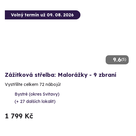
Volný termín už 09. 08. 2026
9.6
(5)
Zážitková střelba: Malorážky - 9 zbraní
Vystřílíte celkem 72 nábojů!
Bystré (okres Svitavy)
(+ 27 dalších lokalit)
1 799 Kč