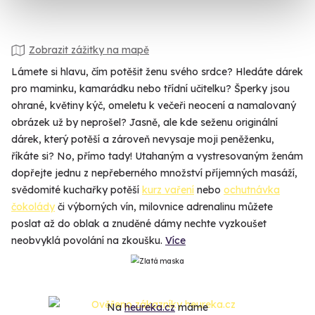
Zobrazit zážitky na mapě
Lámete si hlavu, čím potěšit ženu svého srdce? Hledáte dárek
pro maminku, kamarádku nebo třídní učitelku? Šperky jsou
ohrané, květiny kýč, omeletu k večeři neocení a namalovaný
obrázek už by neprošel? Jasně, ale kde seženu originální
dárek, který potěší a zároveň nevysaje moji peněženku,
říkáte si? No, přímo tady! Utahaným a vystresovaným ženám
dopřejte jednu z nepřeberného množství příjemných masáží,
svědomité kuchařky potěší
kurz vaření
nebo
ochutnávka
čokolády
či výborných vín, milovnice adrenalinu můžete
poslat až do oblak a znuděné dámy nechte vyzkoušet
neobvyklá povolání na zkoušku.
Více
Na
heureka.cz
máme