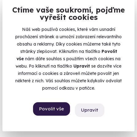
Ctíme vaše soukromí, pojďme
vyřešit cookies
Volný termín už 08. 08. 2026
Náš web používá cookies, které vám usnadní
procházení stránek a umožní zobrazení relevantního
obsahu a reklamy. Díky cookies můžeme také tyto
stránky zlepšovat. Kliknutím na tlačítko
Povolit
vše
nám dáte souhlas s použitím všech cookies na
webu. Po kliknutí na tlačítko
Upravit
se dozvíte více
10.0
(1)
informací o cookies a zároveň můžete povolit jen
některé z nich. Váš souhlas můžete kdykoliv odvolat
ArtMoment | Luxusní brunch s malováním
pomocí odkazu v patičce.
zlatem
Vaše umělecké dílo – mezi pistáciovou brioškou a kapkou
zlata.
Povolit vše
Upravit
Pardubice (+ 2 další lokality)
1 990 Kč