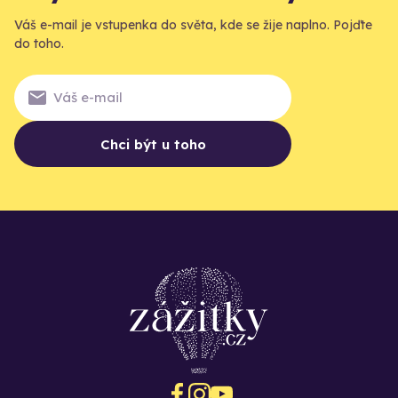
Váš e-mail je vstupenka do světa, kde se žije naplno. Pojďte
do toho.
Chci být u toho