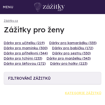
MENU
Zážitky.cz
Zážitky pro ženy
Dárky pro učitelku (219)
Dárky pro kamarádku (335)
Dárky pro maminku (300)
Dárky pro babičku (172)
Dárky pro přítelkyni (344)
Dárky pro sestru (330)
Dárky pro tchýni (233)
Dárky pro manželku (343)
Dárky pro šéfovou (272)
Dárky pro holky (223)
FILTROVÁNÍ ZÁŽITKŮ
KATEGORIE ZÁŽITKŮ