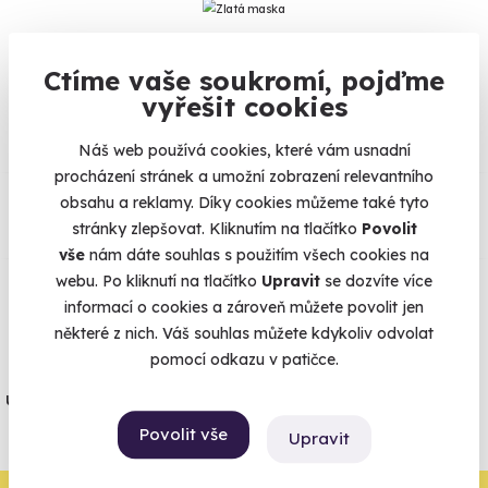
Ctíme vaše soukromí, pojďme
Na
heureka.cz
máme
vyřešit cookies
96% spokojenost zákazníků.
Náš web používá cookies, které vám usnadní
procházení stránek a umožní zobrazení relevantního
Co si o nás myslí
obsahu a reklamy. Díky cookies můžeme také tyto
stránky zlepšovat. Kliknutím na tlačítko
Povolit
Zobraz ohlasy
vše
nám dáte souhlas s použitím všech cookies na
webu. Po kliknutí na tlačítko
Upravit
se dozvíte více
Vše umíme pojistit
informací o cookies a zároveň můžete povolit jen
některé z nich. Váš souhlas můžete kdykoliv odvolat
pomocí odkazu v patičce.
Jeden nikdy neví. Máme nejvyšší
úrazové pojištění z nabídky zážitkových
agentur.
Povolit vše
Upravit
Vše o pojištění