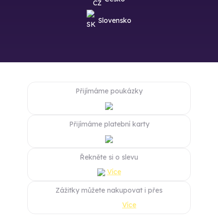
Slovensko
Přijímáme poukázky
Přijímáme platební karty
Řekněte si o slevu
Více
Zážitky můžete nakupovat i přes
Více