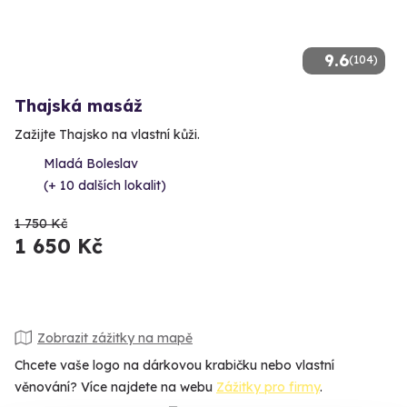
9.6
(104)
Thajská masáž
Zažijte Thajsko na vlastní kůži.
Mladá Boleslav
(+ 10 dalších lokalit)
1 750 Kč
1 650 Kč
Zobrazit zážitky na mapě
Chcete vaše logo na dárkovou krabičku nebo vlastní
věnování? Více najdete na webu
Zážitky pro firmy
.