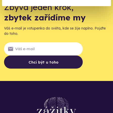
Zbývá jeden krok,
zbytek zařídíme my
Váš e-mail je vstupenka do světa, kde se žije naplno. Pojďte
do toho.
Chci být u toho