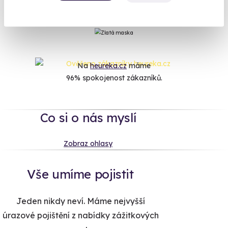
Chcete vaše logo na dárkovou krabičku nebo vlastní
věnování? Více najdete na webu
Zážitky pro firmy
.
Na
heureka.cz
máme
96% spokojenost zákazníků.
Co si o nás myslí
Zobraz ohlasy
Vše umíme pojistit
Jeden nikdy neví. Máme nejvyšší
úrazové pojištění z nabídky zážitkových