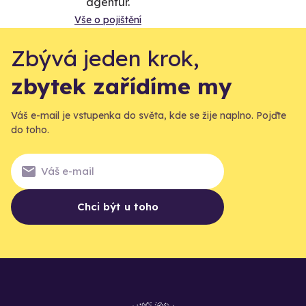
agentur.
Vše o pojištění
Zbývá jeden krok,
zbytek zařídíme my
Váš e-mail je vstupenka do světa, kde se žije naplno. Pojďte
do toho.
Chci být u toho