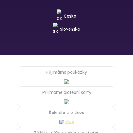
Česko
Slovensko
Přijímáme poukázky
Přijímáme platební karty
Řekněte si o slevu
Více
Zážitky můžete nakupovat i přes