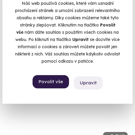
Náš web používá cookies, které vám usnadní
procházení stránek a umožní zobrazení relevantního
9.8
(16)
obsahu a reklamy. Díky cookies můžeme také tyto
stránky zlepšovat. Kliknutím na tlačítko
Povolit
Tandemový paragliding - termický let
vše
nám dáte souhlas s použitím všech cookies na
Prolétněte se na křídle a zažijte omamný pocit volného létání.
webu. Po kliknutí na tlačítko
Upravit
se dozvíte více
Beskydy (Frýdek-Místek)
informací o cookies a zároveň můžete povolit jen
některé z nich. Váš souhlas můžete kdykoliv odvolat
3 199 Kč
pomocí odkazu v patičce.
Povolit vše
Upravit
Doporučujeme