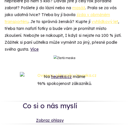
nepřibere po něm 5 kilo? Dávali jste jí celý rok pořádně
zabrat? Pošlete ji do lázní nebo na
masáž
. Prala se za vás
jako udatná lvice? Třeba by jí bavila
jízda v obrněném
transportéru
. Je to správná ženská? Kupte jí
vyhlídkový let
,
třeba tam nafotí fotky a bude vám je promítat místo
zkoušení. Nebojte se nakoupit, I když si nejste na 100 % jistí.
Zážitek si paní učitelka může vyměnit za jiný, přesně podle
svého gusta.
Více
Na
heureka.cz
máme
96% spokojenost zákazníků.
Co si o nás myslí
Zobraz ohlasy