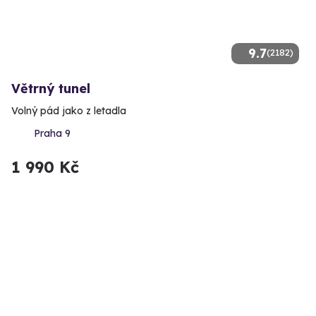
9.7
(2182)
Větrný tunel
Volný pád jako z letadla
Praha 9
1 990 Kč