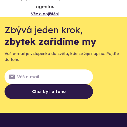
agentur.
Vše o pojištění
Zbývá jeden krok,
zbytek zařídíme my
Váš e-mail je vstupenka do světa, kde se žije naplno. Pojďte
do toho.
Chci být u toho