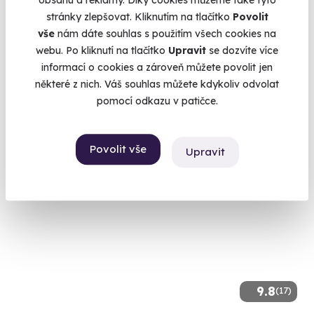
9.0
obsahu a reklamy. Díky cookies můžeme také tyto
stránky zlepšovat. Kliknutím na tlačítko
Povolit
Úniková hra SAW
vše
nám dáte souhlas s použitím všech cookies na
webu. Po kliknutí na tlačítko
Upravit
se dozvíte více
Koho obětujete a kdo přežije?
informací o cookies a zároveň můžete povolit jen
Praha 10
některé z nich. Váš souhlas můžete kdykoliv odvolat
pomocí odkazu v patičce.
1 990 Kč
Povolit vše
Upravit
Doporučujeme
9.8
(17)