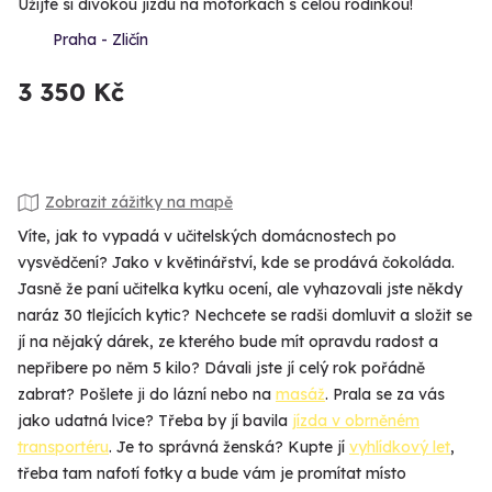
Užijte si divokou jízdu na motorkách s celou rodinkou!
Praha - Zličín
3 350 Kč
Zobrazit zážitky na mapě
Víte, jak to vypadá v učitelských domácnostech po
vysvědčení? Jako v květinářství, kde se prodává čokoláda.
Jasně že paní učitelka kytku ocení, ale vyhazovali jste někdy
naráz 30 tlejících kytic? Nechcete se radši domluvit a složit se
jí na nějaký dárek, ze kterého bude mít opravdu radost a
nepřibere po něm 5 kilo? Dávali jste jí celý rok pořádně
zabrat? Pošlete ji do lázní nebo na
masáž
. Prala se za vás
jako udatná lvice? Třeba by jí bavila
jízda v obrněném
transportéru
. Je to správná ženská? Kupte jí
vyhlídkový let
,
třeba tam nafotí fotky a bude vám je promítat místo