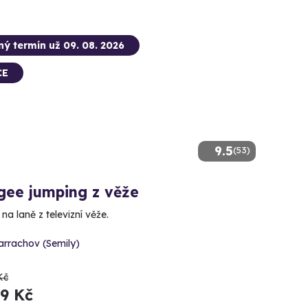
ný termín už 09. 08. 2026
CE
9.5
(53)
gee jumping z věže
na laně z televizní věže.
arrachov (Semily)
Kč
99 Kč