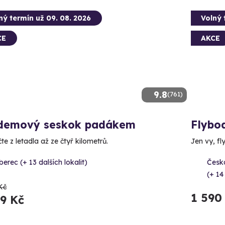
ný termín už 09. 08. 2026
Volný 
CE
AKCE
9.8
(761)
demový seskok padákem
Flybo
e z letadla až ze čtyř kilometrů.
Jen vy, fl
berec (+ 13 dalších lokalit)
Česk
(+ 14
Kč
1 590
89 Kč