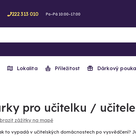
222 313 010
Po–Pá 10:00–17:00
Lokalita
Příležitost
Dárkový pouka
rky pro učitelku / učitele
brazit zážitky na mapě
 jak to vypadá v učitelských domácnostech po vysvědčení? J