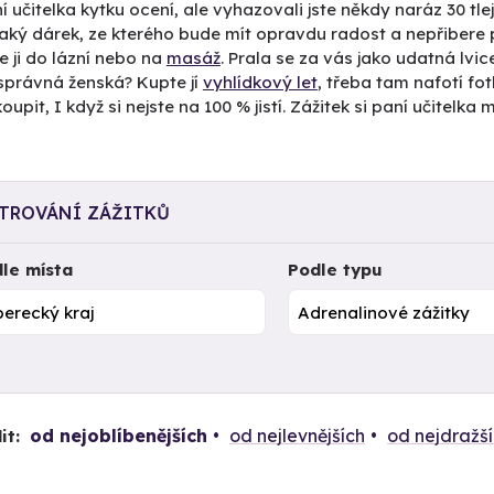
í učitelka kytku ocení, ale vyhazovali jste někdy naráz 30 tlej
aký dárek, ze kterého bude mít opravdu radost a nepřibere po
e ji do lázní nebo na
masáž
. Prala se za vás jako udatná lvic
správná ženská? Kupte jí
vyhlídkový let
, třeba tam nafotí fo
oupit, I když si nejste na 100 % jistí. Zážitek si paní učitelk
LTROVÁNÍ ZÁŽITKŮ
le místa
Podle typu
od nejoblíbenějších
od nejlevnějších
od nejdražš
it: