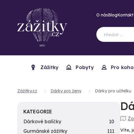
O nás
Blog
Kontakt
Zážitky
Pobyty
Pro koho
Zážitky.cz
Dárky pro ženy
Dárky pro učitelku
Dá
KATEGORIE
Zo
Dárkové balíčky
10
Víte,
Gurmánské zážitky
111