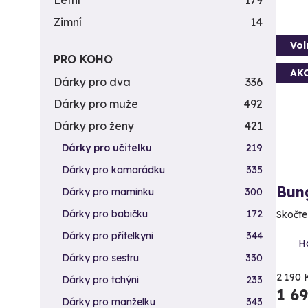
Letní
179
Zimní
14
Vol
PRO KOHO
AK
Dárky pro dva
336
Dárky pro muže
492
Dárky pro ženy
421
Dárky pro učitelku
219
Dárky pro kamarádku
335
Bun
Dárky pro maminku
300
Dárky pro babičku
172
Skočte 
Dárky pro přítelkyni
344
H
Dárky pro sestru
330
2 190 
Dárky pro tchýni
233
1 6
Dárky pro manželku
343