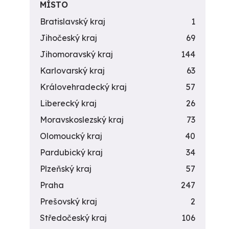
MÍSTO
Bratislavský kraj
1
Jihočeský kraj
69
Jihomoravský kraj
144
Karlovarský kraj
63
Královehradecký kraj
57
Liberecký kraj
26
Moravskoslezský kraj
73
Olomoucký kraj
40
Pardubický kraj
34
Plzeňský kraj
57
Praha
247
Prešovský kraj
2
Středočeský kraj
106