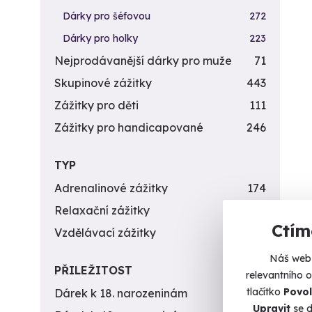
Dárky pro šéfovou
272
Dárky pro holky
223
Nejprodávanější dárky pro muže
71
Skupinové zážitky
443
Zážitky pro děti
111
Zážitky pro handicapované
246
TYP
Adrenalinové zážitky
174
Relaxační zážitky
162
Ctím
Vzdělávací zážitky
151
Náš web 
PŘILEŽITOST
relevantního 
tlačítko
Povol
Dárek k 18. narozeninám
256
Upravit
se d