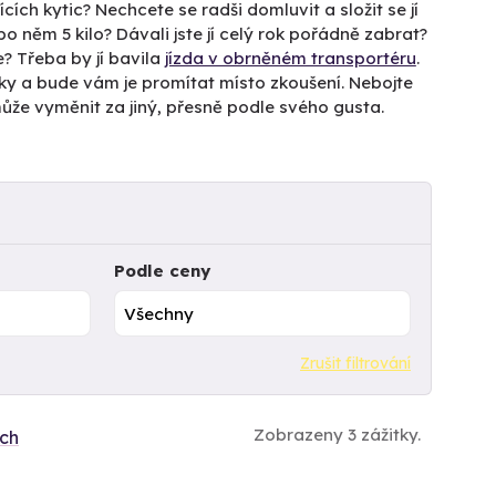
ících kytic? Nechcete se radši domluvit a složit se jí
 něm 5 kilo? Dávali jste jí celý rok pořádně zabrat?
e? Třeba by jí bavila
jízda v obrněném transportéru
.
tky a bude vám je promítat místo zkoušení. Nebojte
a může vyměnit za jiný, přesně podle svého gusta.
Podle ceny
Zrušit filtrování
Zobrazeny 3 zážitky.
ích