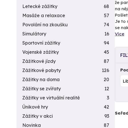
že pan
Letecké zážitky
68
na něj
Pošlet
Masáže a relaxace
57
Je to 
Povolání na zkoušku
74
se nak
Simulátory
16
Více
Sportovní zážitky
94
Vojenské zážitky
45
FI
Zážitkové jízdy
87
Pod
Zážitkové pobyty
126
Zážitky na doma
20
Zážitky se zvířaty
12
Zážitky ve virtuální realitě
3
Únikové hry
42
Seřad
Zážitky v akci
93
Novinka
87