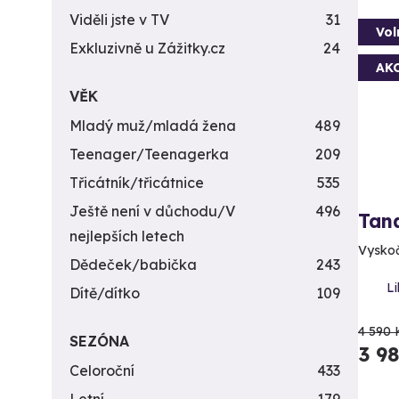
Viděli jste v TV
31
Vol
Exkluzivně u Zážitky.cz
24
AK
VĚK
Mladý muž/mladá žena
489
Teenager/Teenagerka
209
Třicátník/třicátnice
535
Ještě není v důchodu/V
496
Tan
nejlepších letech
Vyskočt
Dědeček/babička
243
Li
Dítě/dítko
109
4 590 
SEZÓNA
3 9
Celoroční
433