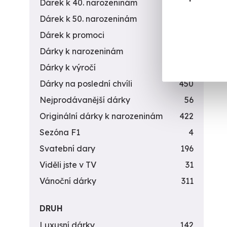
Dárek k 40. narozeninám
453
Dárek k 50. narozeninám
378
Dárek k promoci
245
Dárky k narozeninám
551
Dárky k výročí
294
Dárky na poslední chvíli
450
Nejprodávanější dárky
56
Originální dárky k narozeninám
422
Sezóna F1
4
Svatební dary
196
Viděli jste v TV
31
Vánoční dárky
311
DRUH
Luxusní dárky
142