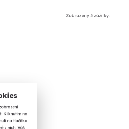
Zobrazeny 3 zážitky.
okies
zobrazení
. Kliknutím na
tí na tlačítko
é z nich. Váš