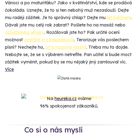
Vánoci a po maturiťáku? Jako v květinářství, kde se prodává
čokoláda. Uznejte, že to si ten nebohý muž nezaslouží. Dejte
mu raději zážitek. Je to správný chlap? Dejte mu
let balónem
.
Dávali jste mu celý rok zabrat? Pošlete ho na masáž nebo
ochutnávku whisky
. Rozčilovali jste ho? Pak určitě ocení
možnost
zastřílet si z kalašnikova
. Terorizuje vás poslechem
písní? Nechejte ho,
ať si nazpívá vlastní
. Třeba mu to dojde.
Nebojte se, že se s výběrem netrefíte. Pan učitel si bude moct
zážitek vyměnit, pokud by se mu nějaký jiný zamlouval víc.
Více
Na
heureka.cz
máme
96% spokojenost zákazníků.
Co si o nás myslí