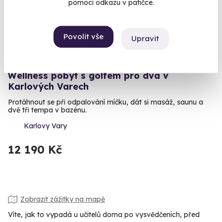
pomocí odkazu v patičce.
Povolit vše
Upravit
9.0
(1)
Wellness pobyt s golfem pro dva v
Karlových Varech
Protáhnout se při odpalování míčku, dát si masáž, saunu a
dvě tři tempa v bazénu.
Karlovy Vary
12 190 Kč
Zobrazit zážitky na mapě
Víte, jak to vypadá u učitelů doma po vysvědčeních, před