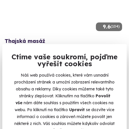
9.6
(104)
Thajská masáž
Zažijte Thajsko na vlastní kůži.
Ctíme vaše soukromí, pojďme
Karlovy Vary
vyřešit cookies
(+ 10 dalších lokalit)
Náš web používá cookies, které vám usnadní
1 750 Kč
procházení stránek a umožní zobrazení relevantního
1 650 Kč
obsahu a reklamy. Díky cookies můžeme také tyto
stránky zlepšovat. Kliknutím na tlačítko
Povolit
vše
nám dáte souhlas s použitím všech cookies na
webu. Po kliknutí na tlačítko
Upravit
se dozvíte více
informací o cookies a zároveň můžete povolit jen
některé z nich. Váš souhlas můžete kdykoliv odvolat