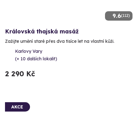
9.6
(112)
Královská thajská masáž
Zažijte umění staré přes dva tisíce let na vlastní kůži.
Karlovy Vary
(+ 10 dalších lokalit)
2 290 Kč
AKCE