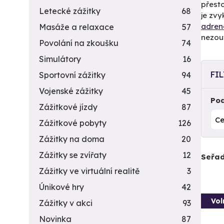
přesto
Letecké zážitky
68
je zvy
adren
Masáže a relaxace
57
nezou
Povolání na zkoušku
74
Simulátory
16
FI
Sportovní zážitky
94
Vojenské zážitky
45
Pod
Zážitkové jízdy
87
Zážitkové pobyty
126
Zážitky na doma
20
Zážitky se zvířaty
12
Seřad
Zážitky ve virtuální realitě
3
Únikové hry
42
Vol
Zážitky v akci
93
Novinka
87