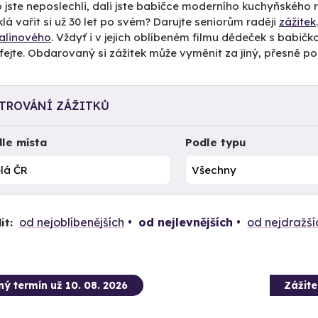
 jste neposlechli, dali jste babičce moderního kuchyňského r
klá vařit si už 30 let po svém? Darujte seniorům raději
zážitek
alinového
. Vždyť i v jejich oblíbeném filmu dědeček s babičko
fejte. Obdarovaný si zážitek může vyměnit za jiný, přesně p
LTROVÁNÍ ZÁŽITKŮ
le místa
Podle typu
od nejoblíbenějších
od nejlevnějších
od nejdražší
it:
ný termín už 10. 08. 2026
Zážit