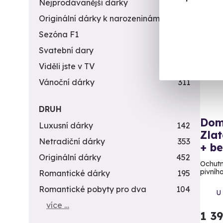
Nejprodávanější dárky
56
Exk
Originální dárky k narozeninám
422
Sezóna F1
4
Záž
Svatební dary
196
Viděli jste v TV
31
Vánoční dárky
311
DRUH
Dom
Luxusní dárky
142
Zlat
Netradiční dárky
353
+ be
Originální dárky
452
Ochutne
pivníh
Romantické dárky
195
Romantické pobyty pro dva
104
U
více …
1 3