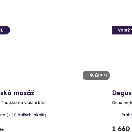
CE
Volný 
9.6
(104)
jská masáž
Degus
 Thajsko na vlastní kůži.
Ochutnejte
no (+ 10 dalších lokalit)
Praha
1 660
Kč