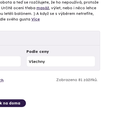
obota a teď se rozčilujete, že ho nepoužívá, protože
. Určitě ocení třeba
masáž
, výlet, nebo i něco lehce
u letěli balónem. :) A když se s výběrem netrefíte,
odle svého gusta
Více
Podle ceny
Zobrazeno 81 zážitků.
ch
ek na doma