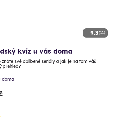
9.3
(11)
dský kvíz u vás doma
znáte své oblíbené seriály a jak je na tom váš
 přehled?
s doma
č