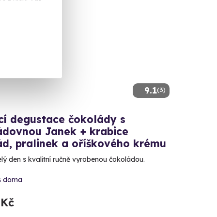
ek na doma
9.1
(3)
í degustace čokolády s
ádovnou Janek + krabice
ád, pralinek a oříškového krému
celý den s kvalitní ručně vyrobenou čokoládou.
s doma
 Kč