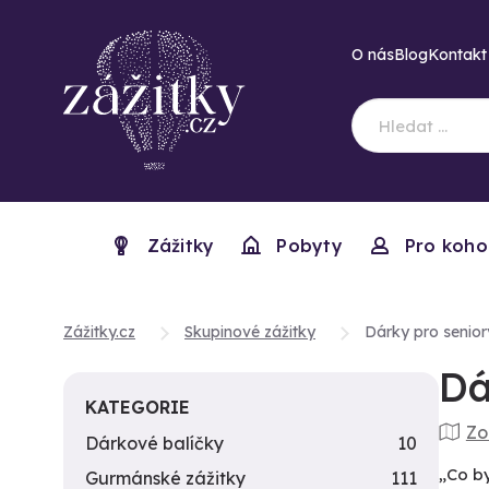
O nás
Blog
Kontakt
Zážitky
Pobyty
Pro koho
Zážitky.cz
Skupinové zážitky
Dárky pro senior
Dá
KATEGORIE
Zo
Dárkové balíčky
10
„Co by
Gurmánské zážitky
111