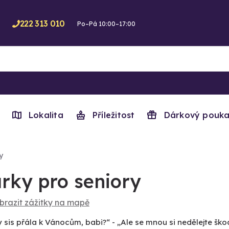
222 313 010
Po–Pá 10:00–17:00
Lokalita
Příležitost
Dárkový pouka
y
rky pro seniory
brazit zážitky na mapě
 sis přála k Vánocům, babi?“ - „Ale se mnou si nedělejte ško