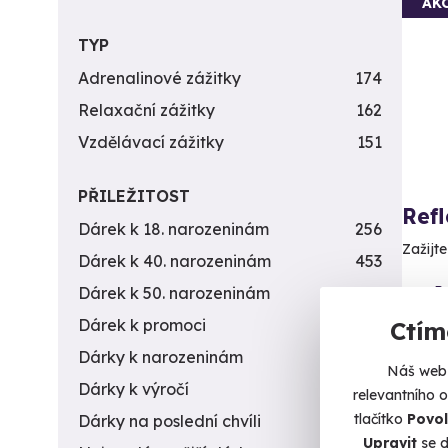
AK
TYP
Adrenalinové zážitky
174
Relaxační zážitky
162
Vzdělávací zážitky
151
PŘILEŽITOST
Ref
Dárek k 18. narozeninám
256
Zažijt
Dárek k 40. narozeninám
453
Br
Dárek k 50. narozeninám
378
Dárek k promoci
245
Ctím
1 250 
Dárky k narozeninám
551
1 0
Náš web 
Dárky k výročí
294
relevantního 
tlačítko
Povol
Dárky na poslední chvíli
450
Upravit
se d