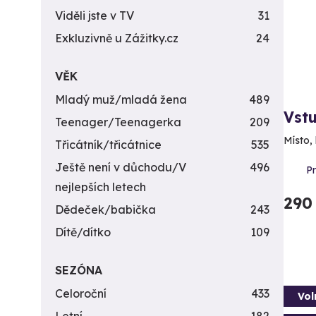
Viděli jste v TV
31
Exkluzivně u Zážitky.cz
24
VĚK
Mladý muž/mladá žena
489
Vstu
Teenager/Teenagerka
209
Místo, 
Třicátník/třicátnice
535
Ještě není v důchodu/V
496
P
nejlepších letech
290
Dědeček/babička
243
Dítě/dítko
109
SEZÓNA
Celoroční
433
Vol