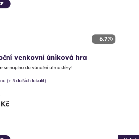
CE
6.7
(9)
oční venkovní úniková hra
e se naplno do vánoční atmosféry!
no (+ 5 dalších lokalit)
č
 Kč