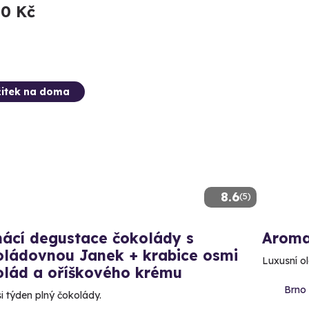
50 Kč
itek na doma
8.6
(5)
ácí degustace čokolády s
Aroma
oládovnou Janek + krabice osmi
Luxusní o
olád a oříškového krému
Brno 
si týden plný čokolády.