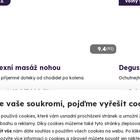
CE
Volný 
9.4
(91)
lexní masáž nohou
Degus
e příjemné doteky od chodidel po kolena.
Ochutnejte
no (+ 10 dalších lokalit)
Prah
e vaše soukromí, pojďme vyřešit co
1 090
Kč
50 Kč
používá cookies, které vám usnadní procházení stránek a umožní 
obsahu a reklamy. Díky cookies můžeme také tyto stránky zlepšovat
it vše
nám dáte souhlas s použitím všech cookies na webu. Po kliknu
ozvíte více informací o cookies a zároveň můžete povolit jen někter