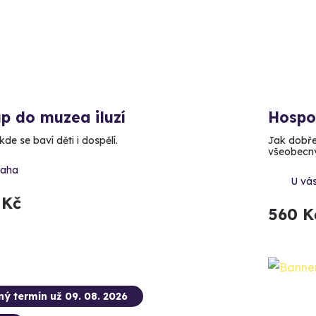
p do muzea iluzí
Hospo
kde se baví děti i dospělí.
Jak dobře 
všeobecný
raha
U vá
 Kč
560 K
ný termín už 09. 08. 2026