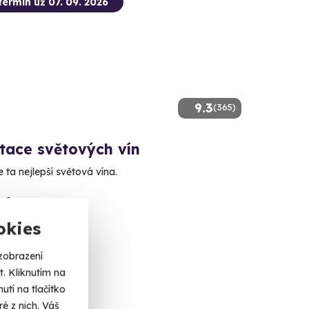
termín už 07. 09. 2026
9.3
(365)
tace světových vín
 ta nejlepší světová vína.
a 2
okies
 Kč
zobrazení
. Kliknutím na
tí na tlačítko
é z nich. Váš