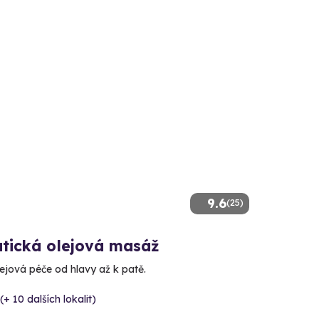
9.6
(25)
tická olejová masáž
lejová péče od hlavy až k patě.
(+ 10 dalších lokalit)