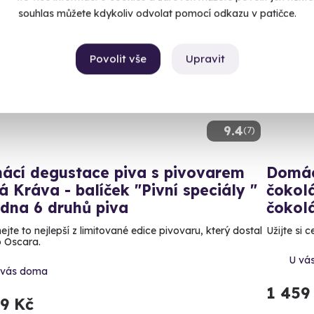
souhlas můžete kdykoliv odvolat pomocí odkazu v patičce.
luzivně u Zážitky.cz
Zážit
itek na doma
Povolit vše
Upravit
9.4
(7)
ácí degustace piva s pivovarem
Domác
á Kráva - balíček "Pivní speciály "
čokol
dna 6 druhů piva
čokol
jte to nejlepší z limitované edice pivovaru, který dostal
Užijte si 
o Oscara.
U vá
 vás doma
1 459
99 Kč