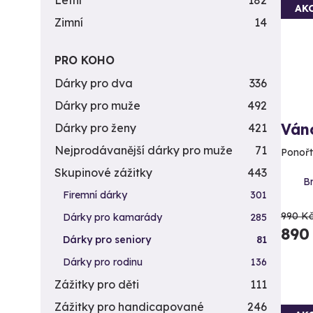
Letní
182
AK
Zimní
14
PRO KOHO
Dárky pro dva
336
Dárky pro muže
492
Ván
Dárky pro ženy
421
Nejprodávanější dárky pro muže
71
Ponořt
Skupinové zážitky
443
Br
Firemní dárky
301
990 K
Dárky pro kamarády
285
890
Dárky pro seniory
81
Dárky pro rodinu
136
Zážitky pro děti
111
Zážitky pro handicapované
246