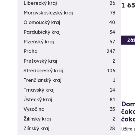
Liberecký kraj
26
1 6
Moravskoslezský kraj
73
Olomoucký kraj
40
Pardubický kraj
34
Záž
Plzeňský kraj
57
Praha
247
Prešovský kraj
2
Středočeský kraj
106
Trenčianský kraj
1
Trnavský kraj
14
Ústecký kraj
81
Dom
Vysočina
35
čok
čok
Žilinský kraj
2
Zlínský kraj
28
Užijte 