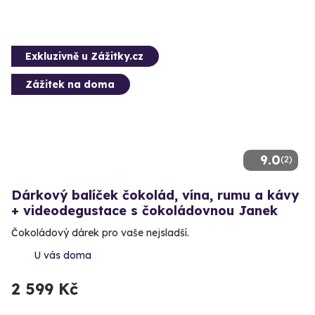
Exkluzivně u Zážitky.cz
Zážitek na doma
9.0
(2)
Dárkový balíček čokolád, vína, rumu a kávy
+ videodegustace s čokoládovnou Janek
Čokoládový dárek pro vaše nejsladší.
U vás doma
2 599 Kč