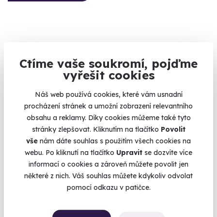
Ctíme vaše soukromí, pojďme
9.1
(3)
vyřešit cookies
Domácí degustace čokolády s
Náš web používá cookies, které vám usnadní
čokoládovnou Janek + krabice čokolád,
procházení stránek a umožní zobrazení relevantního
pralinek a oříškového krému
obsahu a reklamy. Díky cookies můžeme také tyto
Užijte si celý den s kvalitní ručně vyrobenou čokoládou.
stránky zlepšovat. Kliknutím na tlačítko
Povolit
vše
nám dáte souhlas s použitím všech cookies na
U vás doma
webu. Po kliknutí na tlačítko
Upravit
se dozvíte více
1 459 Kč
informací o cookies a zároveň můžete povolit jen
některé z nich. Váš souhlas můžete kdykoliv odvolat
pomocí odkazu v patičce.
Zážitek na doma