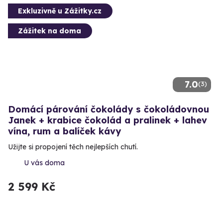
Exkluzivně u Zážitky.cz
Zážitek na doma
7.0
(3)
Domácí párování čokolády s čokoládovnou
Janek + krabice čokolád a pralinek + lahev
vína, rum a balíček kávy
Užijte si propojení těch nejlepších chutí.
U vás doma
2 599 Kč