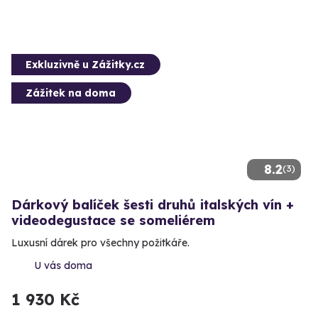
Exkluzivně u Zážitky.cz
Zážitek na doma
8.2
(3)
Dárkový balíček šesti druhů italských vín +
videodegustace se someliérem
Luxusní dárek pro všechny požitkáře.
U vás doma
1 930 Kč