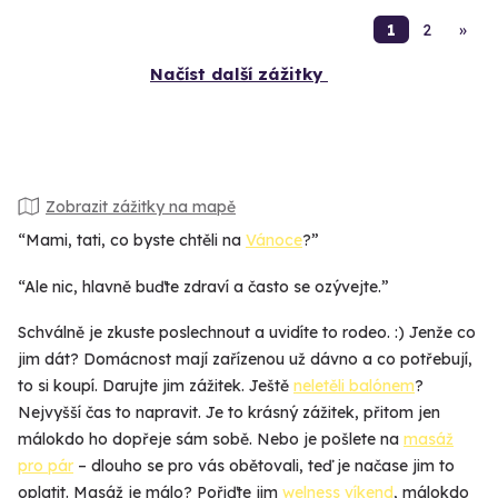
1
2
»
Načíst další zážitky
Zobrazit zážitky na mapě
“Mami, tati, co byste chtěli na
Vánoce
?”
“Ale nic, hlavně buďte zdraví a často se ozývejte.”
Schválně je zkuste poslechnout a uvidíte to rodeo. :) Jenže co
jim dát? Domácnost mají zařízenou už dávno a co potřebují,
to si koupí. Darujte jim zážitek. Ještě
neletěli balónem
?
Nejvyšší čas to napravit. Je to krásný zážitek, přitom jen
málokdo ho dopřeje sám sobě. Nebo je pošlete na
masáž
pro pár
– dlouho se pro vás obětovali, teď je načase jim to
oplatit. Masáž je málo? Pořiďte jim
welness víkend
, málokdo