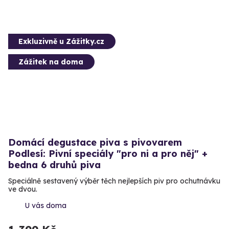
Exkluzivně u Zážitky.cz
Zážitek na doma
Domácí degustace piva s pivovarem
Podlesí: Pivní speciály "pro ni a pro něj" +
bedna 6 druhů piva
Speciálně sestavený výběr těch nejlepších piv pro ochutnávku
ve dvou.
U vás doma