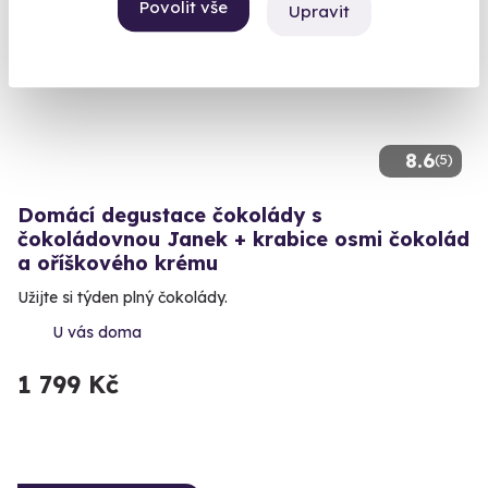
Povolit vše
Upravit
8.6
(5)
Domácí degustace čokolády s
čokoládovnou Janek + krabice osmi čokolád
a oříškového krému
Užijte si týden plný čokolády.
U vás doma
1 799 Kč