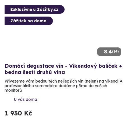
Exkluzivně u Zážitky.cz
Zážitek na doma
8.4
(14)
Domácí degustace vín - Víkendový balíček +
bedna šesti druhů vína
Přivezeme vám bednu těch nejlepších vín (nejen) na víkend. A
profesionálního sommeliéra dodáme přímo do vašich
monitorů.
U vás doma
1 930 Kč