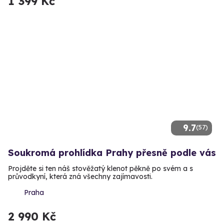
1 399 Kč
9.7
(57)
Soukromá prohlídka Prahy přesně podle vás
Projděte si ten náš stověžatý klenot pěkně po svém a s
průvodkyní, která zná všechny zajímavosti.
Praha
2 990 Kč