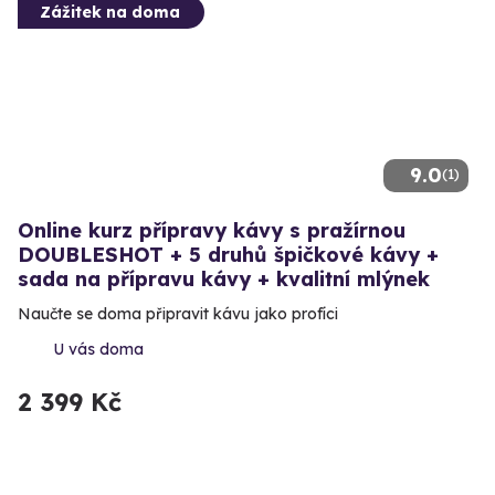
Zážitek na doma
9.0
(1)
Online kurz přípravy kávy s pražírnou
DOUBLESHOT + 5 druhů špičkové kávy +
sada na přípravu kávy + kvalitní mlýnek
Naučte se doma připravit kávu jako profíci
U vás doma
2 399 Kč