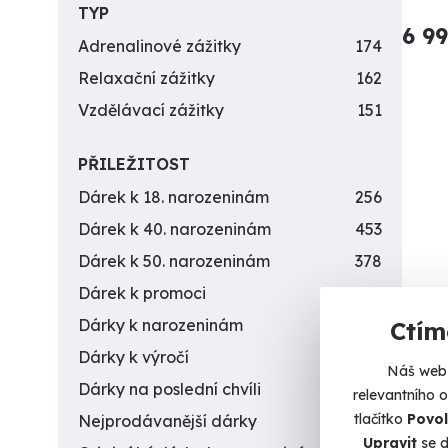
TYP
6 9
Adrenalinové zážitky
174
Relaxační zážitky
162
Vzdělávací zážitky
151
PŘILEŽITOST
Dárek k 18. narozeninám
256
Dárek k 40. narozeninám
453
Dárek k 50. narozeninám
378
Dárek k promoci
245
Dárky k narozeninám
551
Ctím
Dárky k výročí
294
Náš web 
Dárky na poslední chvíli
450
relevantního 
tlačítko
Povol
Nejprodávanější dárky
56
Upravit
se d