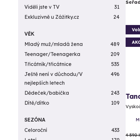
Seřad
Viděli jste v TV
31
Exkluzivně u Zážitky.cz
24
Vol
VĚK
AK
Mladý muž/mladá žena
489
Teenager/Teenagerka
209
Třicátník/třicátnice
535
Ještě není v důchodu/V
496
nejlepších letech
Dědeček/babička
243
Tan
Dítě/dítko
109
Vyskočt
SEZÓNA
Mo
Celoroční
433
4 590 