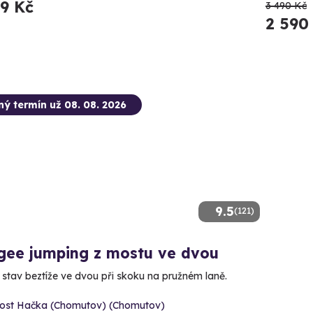
89 Kč
3 490 Kč
2 590
ný termín už 08. 08. 2026
9.5
(121)
gee jumping z mostu ve dvou
e stav beztíže ve dvou při skoku na pružném laně.
ost Hačka (Chomutov) (Chomutov)