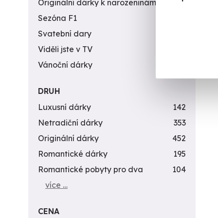
Originální dárky k narozeninám
422
Sezóna F1
4
Svatební dary
196
Viděli jste v TV
31
Vánoční dárky
311
DRUH
Luxusní dárky
142
Netradiční dárky
353
Originální dárky
452
Romantické dárky
195
Romantické pobyty pro dva
104
více …
CENA