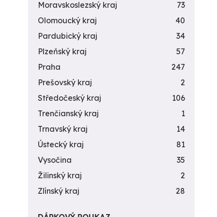
Moravskoslezský kraj
73
Olomoucký kraj
40
Pardubický kraj
34
Plzeňský kraj
57
Praha
247
Prešovský kraj
2
Středočeský kraj
106
Trenčianský kraj
1
Trnavský kraj
14
Ústecký kraj
81
Vysočina
35
Žilinský kraj
2
Zlínský kraj
28