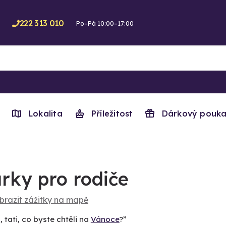
222 313 010
Po–Pá 10:00–17:00
Lokalita
Příležitost
Dárkový pouka
rky pro rodiče
brazit zážitky na mapě
 tati, co byste chtěli na
Vánoce
?”