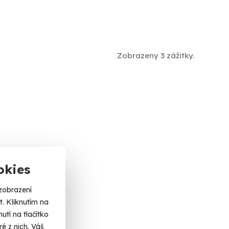
Zobrazeny 3 zážitky.
okies
zobrazení
. Kliknutím na
tí na tlačítko
é z nich. Váš