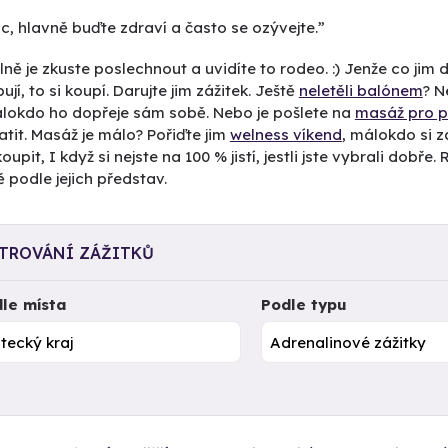
ic, hlavně buďte zdraví a často se ozývejte.”
ně je zkuste poslechnout a uvidíte to rodeo. :) Jenže co ji
ují, to si koupí. Darujte jim zážitek. Ještě
neletěli balónem
? N
álokdo ho dopřeje sám sobě. Nebo je pošlete na
masáž pro p
atit. Masáž je málo? Pořiďte jim
welness víkend
, málokdo si z
oupit, I když si nejste na 100 % jistí, jestli jste vybrali dobř
 podle jejich představ.
LTROVÁNÍ ZÁŽITKŮ
le místa
Podle typu