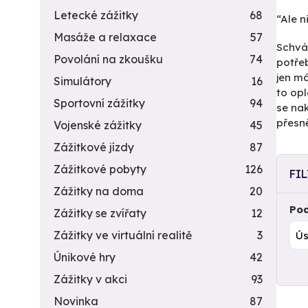
Letecké zážitky
68
“Ale n
Masáže a relaxace
57
Schvál
Povolání na zkoušku
74
potřeb
jen m
Simulátory
16
to opl
Sportovní zážitky
94
se nak
přesně
Vojenské zážitky
45
Zážitkové jízdy
87
Zážitkové pobyty
126
FI
Zážitky na doma
20
Pod
Zážitky se zvířaty
12
Zážitky ve virtuální realitě
3
Únikové hry
42
Zážitky v akci
93
Novinka
87