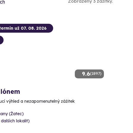
Zobrazeny 3 zážitky.
ích
termín už 07. 08. 2026
9.6
(1897)
alónem
cí výhled a nezapomenutelný zážitek
čany (Žatec)
 dalších lokalit)