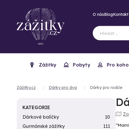
O nás
Blog
Kontakt
Zážitky
Pobyty
Pro koho
Zážitky.cz
Dárky pro dva
Dárky pro rodiče
Dá
KATEGORIE
Zo
Dárkové balíčky
10
“Mami,
Gurmánské zážitky
111