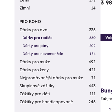
Letní
179
3 9
Zimní
14
PRO KOHO
Dárky pro dva
336
Vol
Dárky pro rodiče
220
Dárky pro páry
209
Dárky pro novomanžele
184
Dárky pro muže
492
Dárky pro ženy
421
Nejprodávanější dárky pro muže
71
Skupinové zážitky
443
Bun
Zážitky pro děti
111
Zažijt
Zážitky pro handicapované
246
M