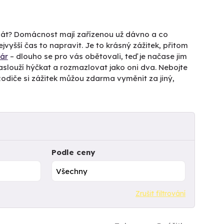
m dát? Domácnost mají zařízenou už dávno a co
ejvyšší čas to napravit. Je to krásný zážitek, přitom
ár
– dlouho se pro vás obětovali, teď je načase jim
aslouží hýčkat a rozmazlovat jako oni dva. Nebojte
e. Rodiče si zážitek můžou zdarma vyměnit za jiný,
Podle ceny
Zrušit filtrování