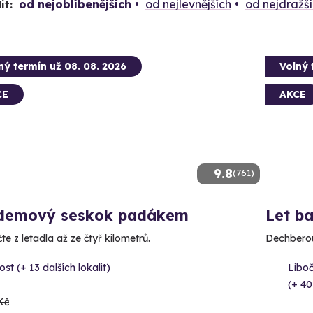
od nejoblíbenějších
od nejlevnějších
od nejdražš
it:
ný termín už 08. 08. 2026
Volný 
CE
AKCE
9.8
(761)
demový seskok padákem
Let b
e z letadla až ze čtyř kilometrů.
Dechberou
st (+ 13 dalších lokalit)
Libo
(+ 40
Kč