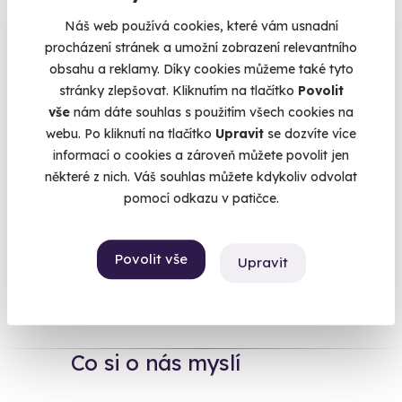
to si koupí. Darujte jim zážitek. Ještě
neletěli balónem
?
Náš web používá cookies, které vám usnadní
Nejvyšší čas to napravit. Je to krásný zážitek, přitom jen
procházení stránek a umožní zobrazení relevantního
málokdo ho dopřeje sám sobě. Nebo je pošlete na
masáž
obsahu a reklamy. Díky cookies můžeme také tyto
pro pár
– dlouho se pro vás obětovali, teď je načase jim to
stránky zlepšovat. Kliknutím na tlačítko
Povolit
oplatit. Masáž je málo? Pořiďte jim
welness víkend
, málokdo
vše
nám dáte souhlas s použitím všech cookies na
si zaslouží hýčkat a rozmazlovat jako oni dva. Nebojte se
webu. Po kliknutí na tlačítko
Upravit
se dozvíte více
nakoupit, I když si nejste na 100 % jistí, jestli jste vybrali
informací o cookies a zároveň můžete povolit jen
dobře. Rodiče si zážitek můžou zdarma vyměnit za jiný,
některé z nich. Váš souhlas můžete kdykoliv odvolat
přesně podle jejich představ.
pomocí odkazu v patičce.
Povolit vše
Upravit
Na
heureka.cz
máme
96% spokojenost zákazníků.
Co si o nás myslí