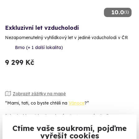
10.0
(1)
Exkluzivní let vzducholodí
Nezapomenutelný vyhlídkový let v jediné vzducholodi v ČR
Brno (+ 1 další lokalita)
9 299 Kč
Zobrazit zážitky na mapě
“Mami, tati, co byste chtěli na
Vánoce
?”
“Ale nic, hlavně buďte zdraví a často se ozývejte.”
Ctíme vaše soukromí, pojďme
Schválně je zkuste poslechnout a uvidíte to rodeo. :) Jenže co
vyřešit cookies
jim dát? Domácnost mají zařízenou už dávno a co potřebují,