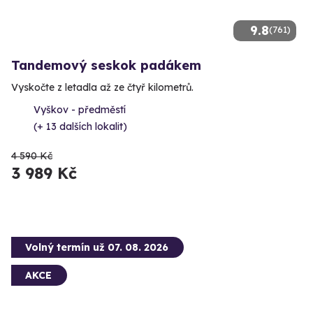
9.8
(761)
Tandemový seskok padákem
Vyskočte z letadla až ze čtyř kilometrů.
Vyškov - předměstí
(+ 13 dalších lokalit)
4 590 Kč
3 989 Kč
Volný termín už 07. 08. 2026
AKCE